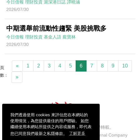
今日信報
理財投資
滬深港日誌
譚曉涵
2026/07/30
中期選舉前流動性趨緊 美股挑戰多
今日信報
理財投資
基金人語
龐寶林
2026/07/30
«
1
2
3
4
5
6
7
8
9
10
頁
數：
»
我們透過使用 cookies 來評估您在本網站的
使用情況，為您提供最佳的用戶體驗。 如您
繼續使用本網站所提供之內容或服務，即代表
信報財經新聞有限公司版權所有，不得轉載。
您已同意我們最新之私隱條款。
了解更多
Copyright © 2026 Hong Kong Economic Journal Company