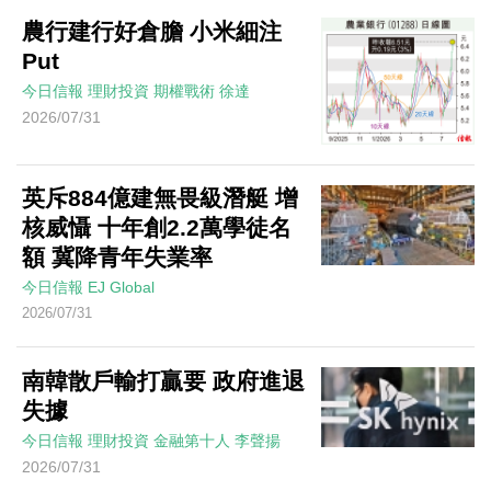
農行建行好倉膽 小米細注
Put
今日信報
理財投資
期權戰術
徐達
2026/07/31
英斥884億建無畏級潛艇 增
核威懾 十年創2.2萬學徒名
額 冀降青年失業率
今日信報
EJ Global
2026/07/31
南韓散戶輸打贏要 政府進退
失據
今日信報
理財投資
金融第十人
李聲揚
2026/07/31