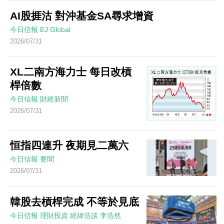
AI股捱沽 對沖基金SA尋求增資
今日信報
EJ Global
2026/07/31
XL二南方海力士 每日改槓
桿倍數
今日信報
財經新聞
2026/07/31
恒指四連升 夜期見二萬六
今日信報
要聞
2026/07/31
韓股去槓桿完成 不等於見底
今日信報
理財投資
經緯浩談
李浩然