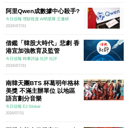
阿里Qwen成數據中心殺手?
今日信報
理財投資
AI明星隊
王遨研
2026/07/31
借鑑「韓股大時代」悲劇 香
港宜加強教育及監管
今日信報
時事評論
社評
社評
2026/07/31
南韓天團BTS 杯葛明年格林
美獎 不滿主辦單位 以地區
語言劃分音樂
今日信報
EJ Global
2026/07/31