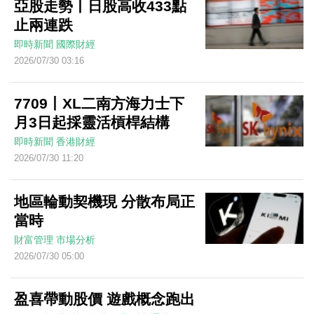
亞股走勢丨日股高收433點
止兩連跌
即時新聞
國際財經
2026/07/30 03:16
7709丨XL二南方海力士下
月3日起採靈活槓桿結構
即時新聞
香港財經
2026/07/30 11:20
地區輪動契機現 分散布局正
當時
財富管理
市場分析
2026/07/30 05:00
盈喜帶動股價 遊戲概念跑出