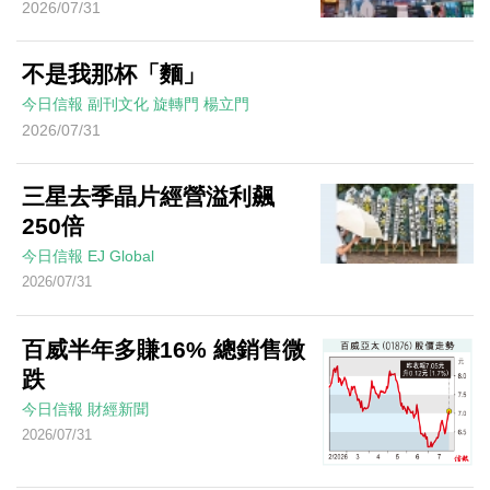
2026/07/31
不是我那杯「麵」
今日信報
副刊文化
旋轉門
楊立門
2026/07/31
三星去季晶片經營溢利飆
250倍
今日信報
EJ Global
2026/07/31
百威半年多賺16% 總銷售微
跌
今日信報
財經新聞
2026/07/31