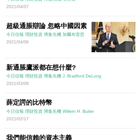
2021/04/07
超級通脹辯論 忽略中國因素
今日信報
理財投資
博集先機
加爾布雷思
2021/04/06
新通脹鷹派都在想什麼?
今日信報
理財投資
博集先機
J. Bradford DeLong
2021/03/08
薛定諤的比特幣
今日信報
理財投資
博集先機
Willem H. Buiter
2021/02/17
我們能信賴的資本主義