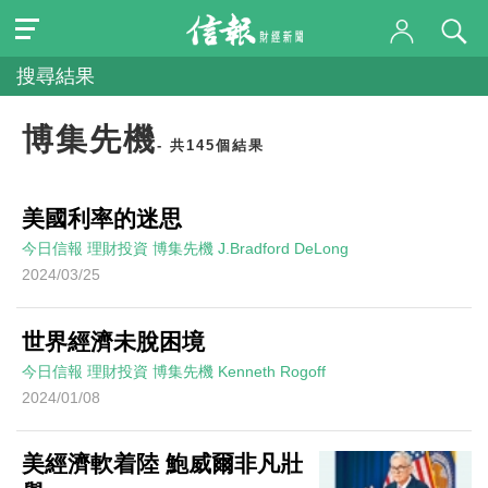
搜尋結果
博集先機
- 共145個結果
美國利率的迷思
今日信報
理財投資
博集先機
J.Bradford DeLong
2024/03/25
世界經濟未脫困境
今日信報
理財投資
博集先機
Kenneth Rogoff
2024/01/08
美經濟軟着陸 鮑威爾非凡壯