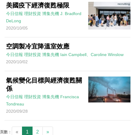
美國疫下經濟復甦極限
今日信報
理財投資
博集先機
J. Bradford
DeLong
2020/10/05
空調製冷宜降溫室效應
今日信報
理財投資
博集先機
Iain Campbell、Caroline Winslow
2020/10/02
氣候變化目標與經濟復甦關
係
今日信報
理財投資
博集先機
Francisca
Tondreau
2020/09/28
«
1
2
»
頁數：