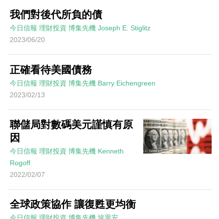
我們對後代所負的債
今日信報
理財投資
博集先機
Joseph E. Stiglitz
2023/06/20
正確看待美國債務
今日信報
理財投資
博集先機
Barry Eichengreen
2023/02/13
聯儲局對數碼美元謹慎有原
因
今日信報
理財投資
博集先機
Kenneth
Rogoff
2022/02/07
全球政策協作 讓復甦更均衡
今日信報
理財投資
博集先機
埃里安