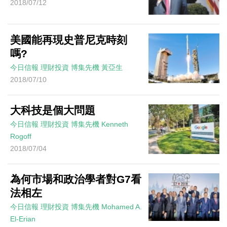
2018/07/12
美國能再現史普尼克時刻
嗎?
今日信報
理財投資
博集先機
黃亞生
2018/07/10
大科技是個大問題
今日信報
理財投資
博集先機
Kenneth
Rogoff
2018/07/04
為何市場和政治學者對G7看
法相左
今日信報
理財投資
博集先機
Mohamed A.
El-Erian