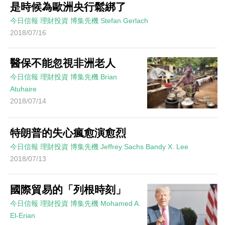
是時候為歐洲央行鬆綁了
今日信報
理財投資
博集先機
Stefan Gerlach
2018/07/16
醫保不能忽視非洲老人
今日信報
理財投資
博集先機
Brian
Atuhaire
2018/07/14
特朗普的失心瘋愈演愈烈
今日信報
理財投資
博集先機
Jeffrey Sachs Bandy X. Lee
2018/07/13
國際貿易的「列根時刻」
今日信報
理財投資
博集先機
Mohamed A.
El-Erian