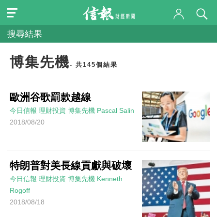
搜尋結果
博集先機
- 共145個結果
歐洲谷歌罰款越線
今日信報
理財投資
博集先機
Pascal Salin
2018/08/20
特朗普對美長線貢獻與破壞
今日信報
理財投資
博集先機
Kenneth
Rogoff
2018/08/18