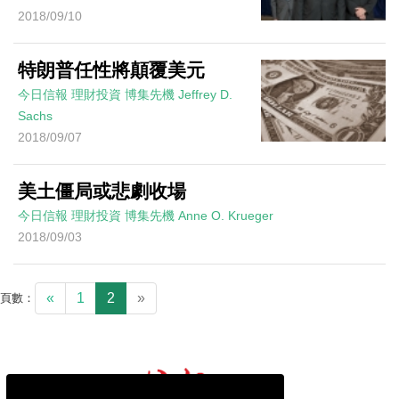
2018/09/10
特朗普任性將顛覆美元
今日信報
理財投資
博集先機
Jeffrey D.
Sachs
2018/09/07
美土僵局或悲劇收場
今日信報
理財投資
博集先機
Anne O. Krueger
2018/09/03
«
1
2
»
頁數：