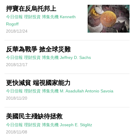
押寶在反烏托邦上
今日信報
理財投資
博集先機
Kenneth
Rogoff
2018/12/24
反華為戰爭 掀全球災難
今日信報
理財投資
博集先機
Jeffrey D. Sachs
2018/12/17
更快減貧 端視國家能力
今日信報
理財投資
博集先機
M. Asadullah Antonio Savoia
2018/11/20
美國民主殘缺待拯救
今日信報
理財投資
博集先機
Joseph E. Stiglitz
2018/11/08