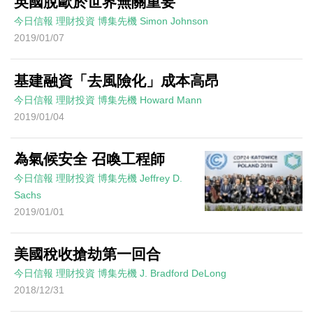
英國脫歐於世界無關重要
今日信報
理財投資
博集先機
Simon Johnson
2019/01/07
基建融資「去風險化」成本高昂
今日信報
理財投資
博集先機
Howard Mann
2019/01/04
為氣候安全 召喚工程師
今日信報
理財投資
博集先機
Jeffrey D.
Sachs
2019/01/01
美國稅收搶劫第一回合
今日信報
理財投資
博集先機
J. Bradford DeLong
2018/12/31