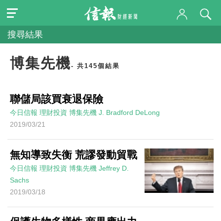
搜尋結果
博集先機
- 共145個結果
聯儲局該買衰退保險
今日信報
理財投資
博集先機
J. Bradford DeLong
2019/03/21
無知導致失衡 荒謬發動貿戰
今日信報
理財投資
博集先機
Jeffrey D.
Sachs
2019/03/18