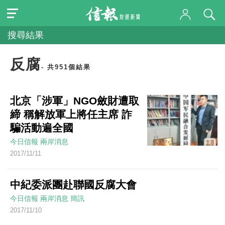
搜尋結果
反腐
- 共951個結果
北京「涉軍」NGO斂財遭取
締 稱解放軍上將任主席 詐
騙活動遍全國
今日信報
兩岸消息
2017/11/11
中紀委派團赴聯國反腐大會
今日信報
兩岸消息
簡訊
2017/11/10