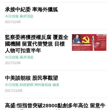
承接中紀委 率海外獵狐
今日信報
兩岸消息
2017/11/08
監察委將獲授權反腐 覆蓋全
國機關 留置代替雙規 目標
人物可扣查半年
今日信報
兩岸消息
2017/11/08
中美談朝核 股民寧觀望
今日信報
財經新聞
神州最前線
穆真
2017/11/08
高盛:恒指曾突破28900點創多年高位 留意牛