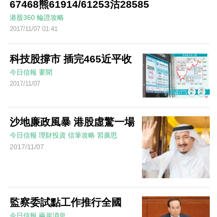
67468熊61914/61253沽28585
港股360
輪證攻略
2017/11/07 01:41
科技股撐市 插完465近平收
今日信報
要聞
2017/11/07
沙地廉政風暴 港股虛驚一場
今日信報
理財投資
信筆攻略
習廣思
2017/11/07
監察委試點工作推行全國
今日信報
兩岸消息