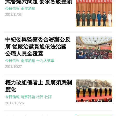
武警爆六問題 要求各級整頓
今日信報
兩岸消息
2017/11/03
中紀委與監察委合署辦公反
腐 從嚴治黨貫通依法治國
公職人員全覆蓋
今日信報
兩岸消息
十九大落幕
2017/10/27
權力改組優者上 反腐須憑制
度化
今日信報
時事評論
社評
社評
2017/10/26