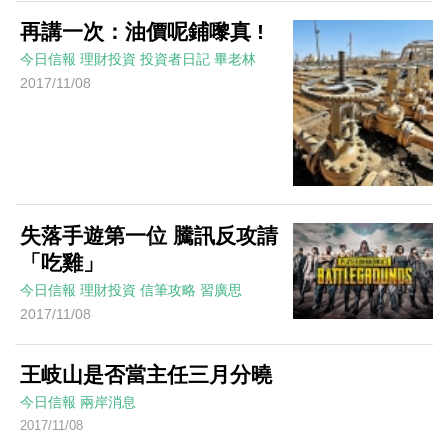
再講一次：油價呢鋪嚟真 !
今日信報
理財投資
投資者日記
畢老林
2017/11/08
失落手遊第一位 騰訊反攻請
「吃雞」
今日信報
理財投資
信筆攻略
習廣思
2017/11/08
王岐山是否當主任三月分曉
今日信報
兩岸消息
2017/11/08