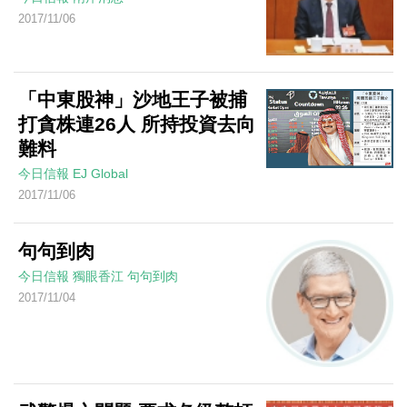
2017/11/06
「中東股神」沙地王子被捕
打貪株連26人 所持投資去向
難料
今日信報
EJ Global
2017/11/06
句句到肉
今日信報
獨眼香江
句句到肉
2017/11/04