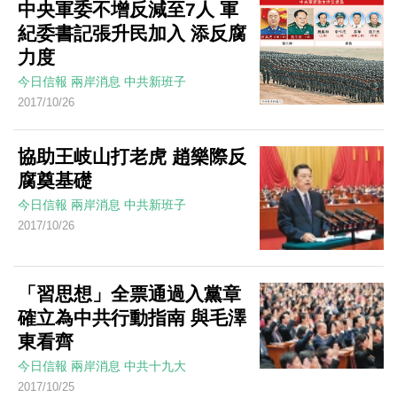
中央軍委不增反減至7人 軍
紀委書記張升民加入 添反腐
力度
今日信報
兩岸消息
中共新班子
2017/10/26
協助王岐山打老虎 趙樂際反
腐奠基礎
今日信報
兩岸消息
中共新班子
2017/10/26
「習思想」全票通過入黨章
確立為中共行動指南 與毛澤
東看齊
今日信報
兩岸消息
中共十九大
2017/10/25