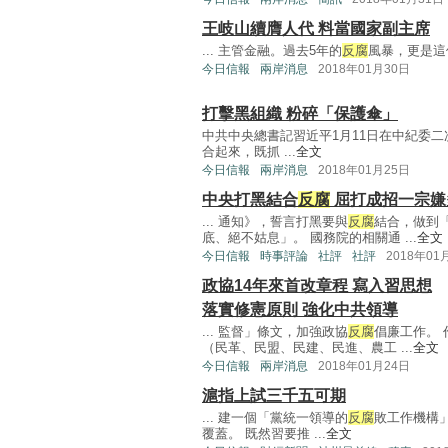
王岐山續膺人代 料當國家副主席
... 主管金融。過去5年的
反腐
風暴，更是這
今日信報
兩岸消息
2018年01月30日
打擊黑組織 粉碎「保護傘」
中共中央總書記習近平1月11日在中紀委
合起來，既抓 ...
全文
今日信報
兩岸消息
2018年01月25日
中央打黑結合
反腐
屈打成招一宗嫌
... 通知》，誓言打黑要與
反腐
結合，做到
底、絕不姑息」。 國務院的相關通 ...
全文
今日信報
時事評論
社評
社評
2018年01
政協14年來首改章程 寫入習思想
落實修憲原則 強化中共領導
... 監督」條文，加強政協
反腐
倡廉工作。
（民革、民盟、民建、民進、農工 ...
全文
今日信報
兩岸消息
2018年01月24日
滬指上試三千五可期
... 建一個「黨統一領導的
反腐
敗工作機構
覆蓋。 既然習要推 ...
全文