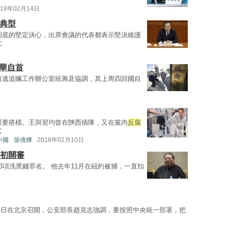
018年02月14日
子典型
到底的堅定決心，出席會議的代表都表示堅決維護
文
華自首
追逃追贓工作辦公室統籌及協調，其上周四回國自
重要搭檔。王與習均曾在陝西插隊，又在黨內
反腐
文
硬中國
張倩燁
2018年02月10日
月初開審
3項洗黑錢罪名。 他去年11月在紐約被捕，一直扣
前日在北京召開，公安部長趙克志強調，要按照中央統一部署，把