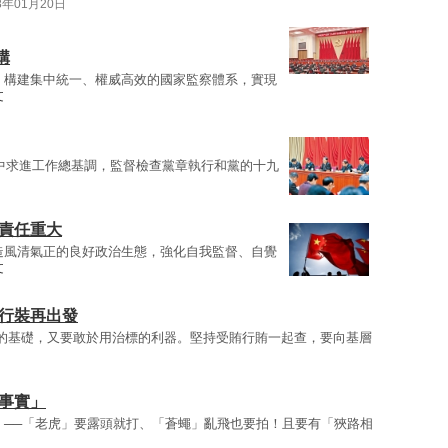
8年01月20日
構
，構建集中統一、權威高效的國家監察體系，實現
文
中求進工作總基調，監督檢查黨章執行和黨的十九
作責任重大
造風清氣正的良好政治生態，強化自我監督、自覺
文
整行裝再出發
的基礎，又要敢於用治標的利器。堅持受賄行賄一起查，要向基層
事實」
」──「老虎」要露頭就打、「蒼蠅」亂飛也要拍！且要有「狹路相