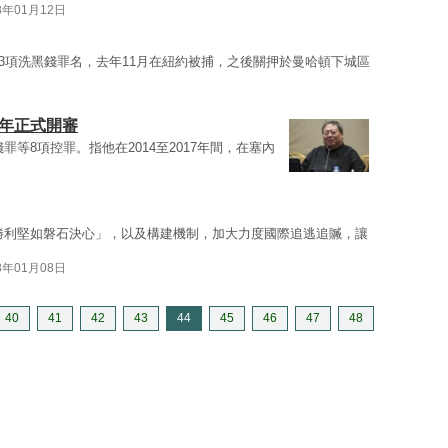
8年01月12日
3項洗黑錢罪名，去年11月在紐約被捕，之後關押於曼哈頓下城區
明年正式開審
罪等8項控罪。指他在2014至2017年間，在塞內
勝利堅如磐石決心」，以及構建機制，加大力度國際追逃追贓，讓
8年01月08日
40
41
42
43
44
45
46
47
48