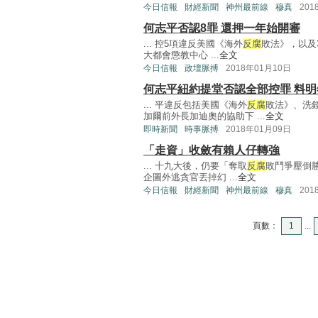
今日信報
財經新聞
神州最前線
穆真
201
何志平否認8罪 還押一年始開審
... 控5項違反美國《海外
反腐
敗法》，以及
大都會懲教中心 ...
全文
今日信報
政壇脈搏
2018年01月10日
何志平紐約提堂否認全部控罪 料
... 平違反包括美國《海外
反腐
敗法》、洗錢
加爾前外長加迪奧的協助下 ...
全文
即時新聞
時事脈搏
2018年01月09日
「走資」收斂有賴人仔轉強
... 十九大後，仍要「奪取
反腐
敗鬥爭壓倒
企圖外逃貪官丟掉幻 ...
全文
今日信報
財經新聞
神州最前線
穆真
201
頁數：
1
...