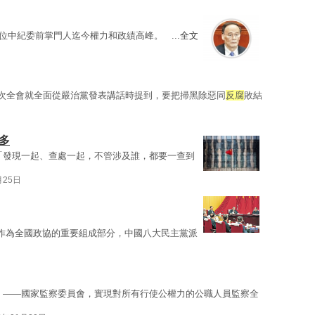
位中紀委前掌門人迄今權力和政績高峰。 ...
全文
二次全會就全面從嚴治黨發表講話時提到，要把掃黑除惡同
反腐
敗結
多
「發現一起、查處一起，不管涉及誰，都要一查到
月25日
 作為全國政協的重要組成部分，中國八大民主黨派
」——國家監察委員會，實現對所有行使公權力的公職人員監察全