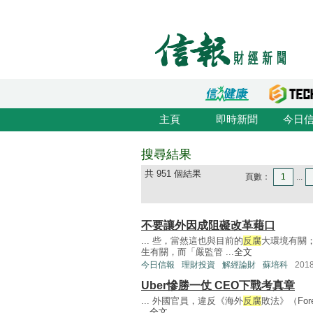
主頁
即時新聞
今日
搜尋結果
共 951 個結果
頁數：
1
...
不要讓外因成阻礙改革藉口
... 些，當然這也與目前的
反腐
大環境有關
生有關，而「嚴監管 ...
全文
今日信報
理財投資
解經論財
蘇培科
201
Uber慘勝一仗 CEO下戰考真章
... 外國官員，違反《海外
反腐
敗法》（Forei
...
全文