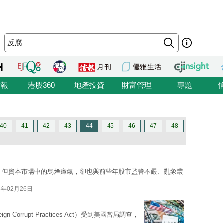
信報
港股360
地產投資
財富管理
專題
40
41
42
43
44
45
46
47
48
；但資本市場中的烏煙瘴氣，卻也與前些年股市監管不嚴、亂象叢
8年02月26日
gn Corrupt Practices Act）受到美國當局調查，