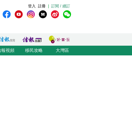
登入
註冊
|
訂閱 / 續訂
信報視頻
移民攻略
大灣區