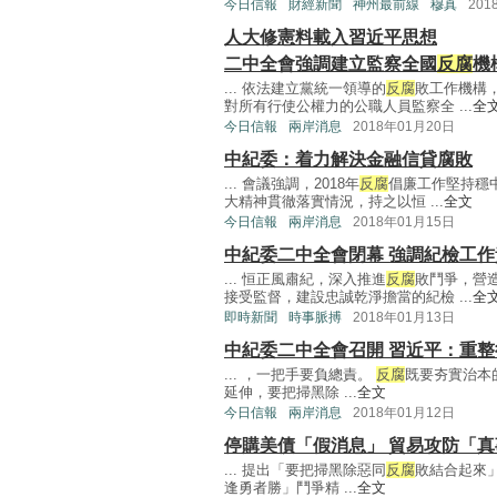
今日信報
財經新聞
神州最前線
穆真
201
人大修憲料載入習近平思想
二中全會強調建立監察全國
反腐
機
... 依法建立黨統一領導的
反腐
敗工作機構
對所有行使公權力的公職人員監察全 ...
全
今日信報
兩岸消息
2018年01月20日
中紀委：着力解決金融信貸腐敗
... 會議強調，2018年
反腐
倡廉工作堅持穩
大精神貫徹落實情況，持之以恒 ...
全文
今日信報
兩岸消息
2018年01月15日
中紀委二中全會閉幕 強調紀檢工
... 恒正風肅紀，深入推進
反腐
敗鬥爭，營
接受監督，建設忠誠乾淨擔當的紀檢 ...
全
即時新聞
時事脈搏
2018年01月13日
中紀委二中全會召開 習近平：重
... ，一把手要負總責。
反腐
既要夯實治本
延伸，要把掃黑除 ...
全文
今日信報
兩岸消息
2018年01月12日
停購美債「假消息」 貿易攻防「真
... 提出「要把掃黑除惡同
反腐
敗結合起來
逢勇者勝」鬥爭精 ...
全文