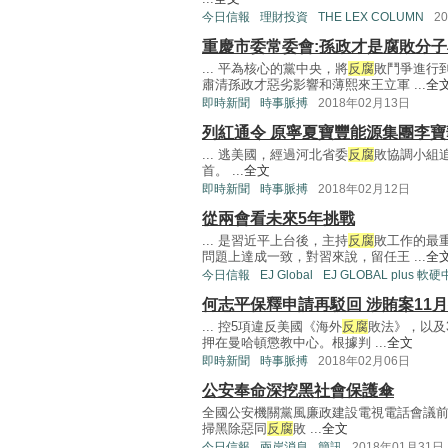
今日信報
理財投資
THE LEX COLUMN
2
重慶市委常委會:孫政才是腐敗分
... 平為核心的黨中央，將
反腐
敗鬥爭進行
肅清孫政才惡劣影響和薄熙來王立軍 ...
全
即時新聞
時事脈搏
2018年02月13日
列紅通令 原寧夏寶豐能源集團李寶
... 逃美國，經過河北省委
反腐
敗協調小組
首。 ...
全文
即時新聞
時事脈搏
2018年02月12日
從兩會看未來5年挑戰
... 是習近平上台後，主持
反腐
敗工作的最
問題上達成一致，對習來說，留任王 ...
全
今日信報
EJ Global
EJ GLOBAL plus 軟
何志平保釋申請再駁回 涉賄案11
... 控5項違反美國《海外
反腐
敗法》，以及
押在曼哈頓懲教中心。根據判 ...
全文
即時新聞
時事脈搏
2018年02月06日
公安奉命深挖黑社會保護傘
全國公安機關黨風廉政建設電視電話會議
掃黑除惡同
反腐
敗 ...
全文
今日信報
兩岸消息
簡訊
2018年01月31日