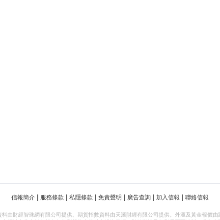
|
|
|
|
|
|
信報簡介
服務條款
私隱條款
免責聲明
廣告查詢
加入信報
聯絡信報
資料由財經智珠網有限公司提供。期貨指數資料由天滙財經有限公司提供。外滙及黃金報價由