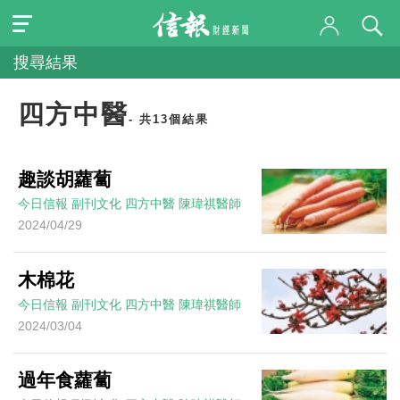
搜尋結果
四方中醫
- 共13個結果
趣談胡蘿蔔
今日信報
副刊文化
四方中醫
陳瑋祺醫師
2024/04/29
木棉花
今日信報
副刊文化
四方中醫
陳瑋祺醫師
2024/03/04
過年食蘿蔔