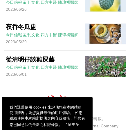
今日信報
副刊文化
四方中醫
陳瑋祺醫師
2023/06/26
夜香冬瓜盅
今日信報
副刊文化
四方中醫
陳瑋祺醫師
2023/05/29
從清明仔談雞屎藤
今日信報
副刊文化
四方中醫
陳瑋祺醫師
2023/05/01
我們透過使用 cookies 來評估您在本網站的
使用情況，為您提供最佳的用戶體驗。 如您
繼續使用本網站所提供之內容或服務，即代表
信報財經新聞有限公司版權所有，不得轉載。
您已同意我們最新之私隱條款。
了解更多
Copyright © 2026 Hong Kong Economic Journal Company