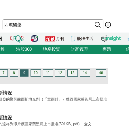
信報
港股360
地產投資
財富管理
專題
7
8
9
10
11
12
13
14
...
48
最新情況
空間自主研發的聚乳酸面部填充劑（「童顏針」）獲得國家藥監局上市批准
最新情況
的達格列淨片獲國家藥監局上市批准(591KB, pdf) ...
全文