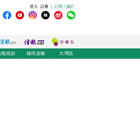
登入
註冊
|
訂閱 / 續訂
信報視頻
移民攻略
大灣區