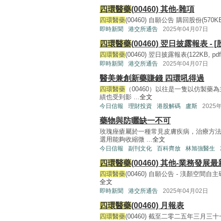
四環醫藥
(00460) 其他-雜項
四環醫藥
(00460) 自願公告 購回股份(570KB, p
即時新聞
港交所通告
2025年04月07日
四環醫藥
(00460) 翌日披露報表 - 
四環醫藥
(00460) 翌日披露報表(122KB, pdf) 
即時新聞
港交所通告
2025年04月07日
醫美兼創新藥賺錢 四環吼得過
四環醫藥
（00460）以往是一隻以仿製
績也受到影 ...
全文
今日信報
理財投資
港股解碼
盧斯
2025
藥物與防曬缺一不可
玫瑰痤瘡屬於一種常見皮膚疾病，治療方法
選用能夠收縮微 ...
全文
今日信報
副刊文化
百科齊放
林旭強醫生
四環醫藥
(00460) 其他-業務發展
四環醫藥
(00460) 自願公告 - 渼顏空
全文
即時新聞
港交所通告
2025年04月02日
四環醫藥
(00460) 月報表
四環醫藥
(00460) 截至二零二五年三月三十一