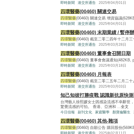
即時新聞
港交所通告
2025年04月01日
四環醫藥
(00460) 關連交易
四環醫藥
(00460) 關連交易 增資協議(628KB, p
即時新聞
港交所通告
2025年04月01日
四環醫藥
(00460) 末期業績 
四環醫藥
(00460) 截至二零二四年十二月三十
即時新聞
港交所通告
2025年03月28日
四環醫藥
(00460) 董事會召開日期
四環醫藥
(00460) 董事會會議通知(482KB, pdf
即時新聞
港交所通告
2025年03月18日
四環醫藥
(00460) 月報表
四環醫藥
(00460) 截至二零二五年二月二十八
即時新聞
港交所通告
2025年03月03日
知己知彼打勝疫戰 認識新抗原快測
台灣藝人徐熙媛女士因感染流感不幸辭世
驚覺流感的可怕。 香港、亞洲和 ...
全文
今日信報
副刊文化
家庭醫學
顏寶倫醫生
四環醫藥
(00460) 其他-雜項
四環醫藥
(00460) 自願公告 購回股份(569KB, p
即時新聞
港交所通告
2025年02月11日