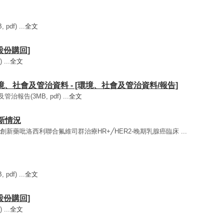
df) ...
全文
[股份購回]
...
全文
環境、社會及管治資料 - [環境、社會及管治資料/報告]
報告(3MB, pdf) ...
全文
最新情況
發的創新藥吡洛西利聯合氟維司群治療HR+╱HER2-晚期乳腺癌臨床 ...
df) ...
全文
[股份購回]
...
全文