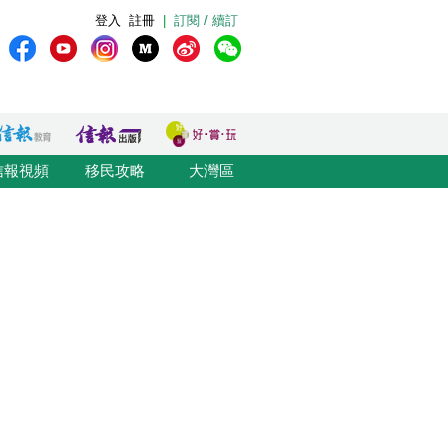
登入
註冊
|
訂閱 / 續訂
信報視頻
移民攻略
大灣區