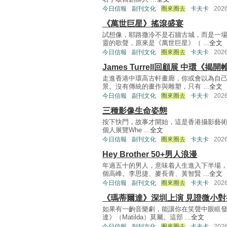
今日信報
副刊文化
圈來圈去
卡夫卡
202
《萬世巨星》搖滾盛宴
試想像，耶路撒冷不是石牆古城，而是一
靈的歌聲，原來是《萬世巨星》（ ...
全文
今日信報
副刊文化
圈來圈去
卡夫卡
202
James Turrell回顧展 中環《揭
走進香港中環高古軒畫廊，你或會以為自
景。沒有傳統的畫作與雕塑，只有 ...
全文
今日信報
副刊文化
圈來圈去
卡夫卡
202
三種影像生命姿態
按下快門，故事才開始，這是香港攝影藝術家何居
個人展覽Whe ...
全文
今日信報
副刊文化
圈來圈去
卡夫卡
202
Hey Brother 50+男人浪漫
年過五十的男人，意味着人生進入下半場
個高峰。李思捷、麥長青、黃智賢 ...
全文
今日信報
副刊文化
圈來圈去
卡夫卡
202
《瑪蒂爾達》深圳上演 見證微小對
如果有一齣音樂劇，能讓你在笑聲中眼眶
達》（Matilda）莫屬。這部 ...
全文
今日信報
副刊文化
圈來圈去
卡夫卡
202