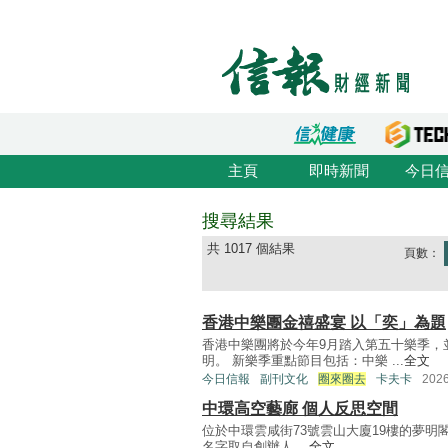
主頁
即時新聞
今日
搜尋結果
共 1017 個結果
頁數：
香港中樂團金禧盛宴 以「奕」為題
香港中樂團將於今年9月踏入第五十樂季，
明。 新樂季重點節目包括：中樂 ...
全文
今日信報
副刊文化
圈來圈去
卡夫卡
202
中環高空藝廊 個人反思空間
位於中環雲咸街73號雲山大廈19樓的夢明閣（
名字取自創辦人 ...
全文