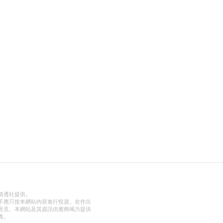
路透社提供。
不應只按本網站內容進行投資。在作出
意見。本網站及其資訊供應商竭力提供
責。