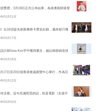
頒獎禮，3月19日正式公布結果，為港澳廚師派發
6年03月21日
們》以16項提名刷新奧斯卡歷史紀錄，最終卻只獲
6年03月17日
計師Gina Kim手中獲得重生，她以精密鑄造技
6年03月16日
於3月17日至20日假香港會議展覽中心舉行，作為亞
6年03月12日
如何活着。這句充滿哲思的話，恰是電影《女孩不
6年03月02日