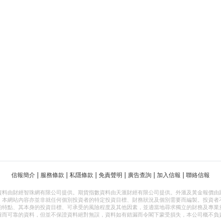
|
|
|
|
|
|
信報簡介
服務條款
私隱條款
免責聲明
廣告查詢
加入信報
聯絡信報
資料由財經智珠網有限公司提供。期貨指數資料由天滙財經有限公司提供。外滙及黃金報價由
，本網站內容亦並非就任何個別投資者的特定投資目標、財務狀況及個別需要而編製。投資者
的特點、其本身的投資目標、可承受的風險程度及其他因素，並適當地尋求獨立的財務及專業
確而可靠的資料，但並不保證資料絕對無誤，資料如有錯漏而令閣下蒙受損失，本公司概不負