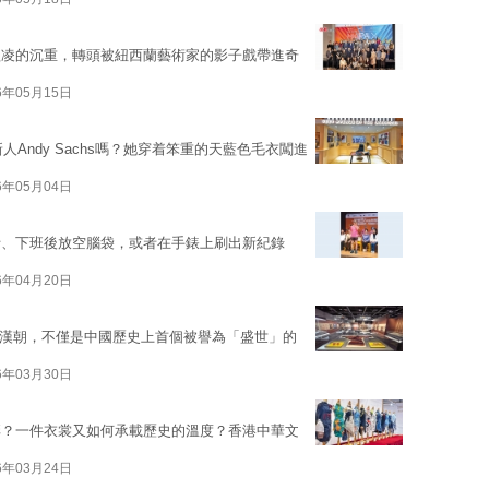
欺凌的沉重，轉頭被紐西蘭藝術家的影子戲帶進奇
6年05月15日
人Andy Sachs嗎？她穿着笨重的天藍色毛衣闖進
6年05月04日
斤、下班後放空腦袋，或者在手錶上刷出新紀錄
6年04月20日
餘年的漢朝，不僅是中國歷史上首個被譽為「盛世」的
6年03月30日
彩？一件衣裳又如何承載歷史的溫度？香港中華文
6年03月24日