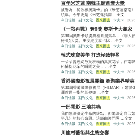
百年米芝蓮 南韓主廚首奪大獎
被譽為「餐飲界奧斯卡」的《米芝蓮指南》
績單。今年更是《米芝蓮指南 ...
全文
今日信報
副刊文化
圈來圈去
卡夫卡
202
《一戰再戰》奪6獎 奧斯卡大贏家
第98屆奧斯卡頒獎典禮圓滿落幕，《罪人
得4項大獎。里安納度狄卡比 ...
全文
今日信報
副刊文化
圈來圈去
卡夫卡
202
韓式珠寶美學 打造極致輕盈
一朵朵曾經綻放於枝頭的真實花朵，在南韓設
術捕捉花朵的瞬間之美， ...
全文
今日信報
副刊文化
圈來圈去
卡夫卡
202
香港國際影視展開鑼 滙聚業界精英
第30屆香港國際影視展（FILMART）將
洲首屈一指的影視娛 ...
全文
今日信報
副刊文化
圈來圈去
卡夫卡
202
一部電影 三地共鳴
我們無法決定生命的終點，但能決定自己
平凡》的核心命題。這部由澳門導 ...
全文
今日信報
副刊文化
圈來圈去
卡夫卡
202
川龍村藝術與生態交響