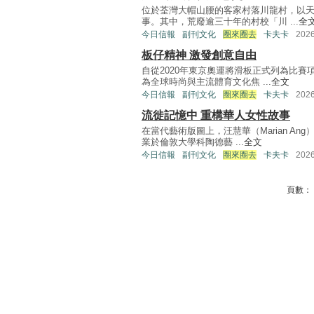
位於荃灣大帽山腰的客家村落川龍村，以
事。其中，荒廢逾三十年的村校「川 ...
全
今日信報
副刊文化
圈來圈去
卡夫卡
202
板仔精神 激發創意自由
自從2020年東京奧運將滑板正式列為比
為全球時尚與主流體育文化焦 ...
全文
今日信報
副刊文化
圈來圈去
卡夫卡
202
流徙記憶中 重構華人女性故事
在當代藝術版圖上，汪慧華（Marian A
業於倫敦大學科陶德藝 ...
全文
今日信報
副刊文化
圈來圈去
卡夫卡
202
頁數：