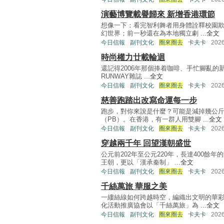
演藝博覽載譽歸來 新增香港環節
想像一下：看完智利舞者用身體詮釋校園
幻世界；前一秒還在為本地獨立劇 ...
全文
今日信報
副刊文化
圈來圈去
卡夫卡
202
時尚權力廿載輪迴
還記得2006年那個捧着咖啡、手忙腳亂的新
RUNWAY雜誌 ...
全文
今日信報
副刊文化
圈來圈去
卡夫卡
202
慈善跑踏出改寫命運每一步
跑步，對你來說是什麼？可能是減掉幾公
（PB）。在香港，有一群人用雙腳 ...
全文
今日信報
副刊文化
圈來圈去
卡夫卡
202
穿越兩千年 回望漢朝盛世
公元前202年至公元220年，長達400
王朝，更以「漢承秦制」 ...
全文
今日信報
副刊文化
圈來圈去
卡夫卡
202
千絲萬旅 華服之美
一縷絲線如何跨越時空，編織出文明的華
化活動推廣協會以「千絲萬旅」為 ...
全文
今日信報
副刊文化
圈來圈去
卡夫卡
202