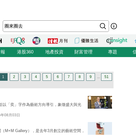
信報
港股360
地產投資
財富管理
專題
1
2
3
4
5
6
7
8
9
...
51
並以「奕」字作為藝術方向導引，象徵盛大與光
6年08月03日
M+M Gallery），是去年3月創立的藝術空間，