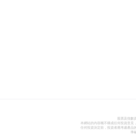
股票及指數
本網站的內容概不構成任何投資意見
任何投資決定前，投資者應考慮產品
準