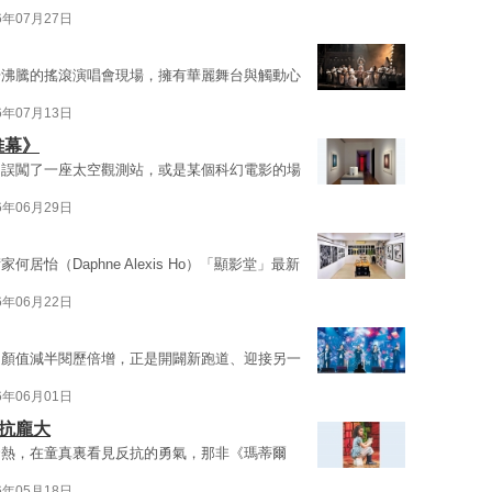
6年07月27日
場沸騰的搖滾演唱會現場，擁有華麗舞台與觸動心
6年07月13日
開帷幕》
己誤闖了一座太空觀測站，或是某個科幻電影的場
6年06月29日
怡（Daphne Alexis Ho）「顯影堂」最新
6年06月22日
，顏值減半閱歷倍增，正是開闢新跑道、迎接另一
6年06月01日
抗龐大
發熱，在童真裏看見反抗的勇氣，那非《瑪蒂爾
6年05月18日