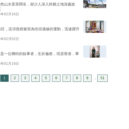
天然山水茗茶聞名，卻少人深入聆聽土地深處故
文
6年02月16日
賽項目，這項曾經被視為街頭邊緣的運動，迅速躍升
6年02月02日
ng）是一位獨特的敍事者，生於倫敦，現居香港，畢
6年01月19日
1
2
3
4
5
6
7
8
9
...
51