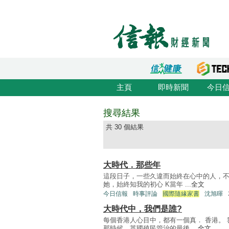
主頁
即時新聞
今日
搜尋結果
共 30 個結果
大時代．那些年
這段日子，一些久違而始終在心中的人，不
她，始終知我的初心 K當年 ...
全文
今日信報
時事評論
國際隨緣家書
沈旭暉
大時代中，我們是誰?
每個香港人心目中，都有一個真． 香港。
那時候，英國殖民管治的最後 ...
全文