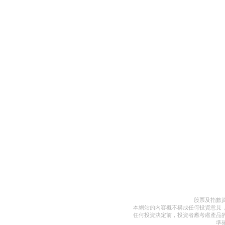
股票及指數
本網站的內容概不構成任何投資意見
任何投資決定前，投資者應考慮產品
準