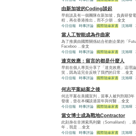
由新加坡的Coding談起
早前談及有一個團隊在新加坡，負責研發電腦
程，再在香港推出，而不少朋 ...
全文
今日信報
時事評論
國際隨緣家書
沈旭暉
當人工智能成為作曲家
為了推廣由國際關係結合初創企業的「Futur
Faceboo ...
全文
今日信報
時事評論
國際隨緣家書
沈旭暉
達克效應：留言的都是什麼人
早前在個人專頁分享了「達克效應」這理
笑，因為這完全反映了我們的日常 ...
全文
今日信報
時事評論
國際隨緣家書
沈旭暉
何志平案結案之後
何志平案在美國宣判，當事人被判刑期3年
發後，曾在本欄談過當年與何醫 ...
全文
今日信報
時事評論
國際隨緣家書
沈旭暉
當女博士成為戰地Contractor
此刻身在非洲索馬利蘭（Somaliland），
年，我是 ...
全文
今日信報
時事評論
國際隨緣家書
沈旭暉