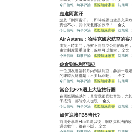
今日信報
時事評論
國際隨緣家書
沈旭暉
走進阿富汗
談及「到阿富汗」，即時感覺自然是充滿危
實也不小，其中東北部的狹窄「 ...
全文
今日信報
時事評論
國際隨緣家書
沈旭暉
Air Astana：哈薩克國家航空的
由於不時出門，考察不同航空公司的服務
由於制度嚴重僵化，服務可以相當 ...
全文
今日信報
時事評論
國際隨緣家書
沈旭暉
你會到敍利亞嗎?
一位朋友邀請我月內到敍利亞，參加一場婚
的即時反應都是：不要玩命吧。 ...
全文
今日信報
時事評論
國際隨緣家書
沈旭暉
當台北EZ5遇上大陸旅行團
在國際關係以外，其實我很喜歡音樂，尤其是現
子搖滾，都能令人從現 ...
全文
今日信報
時事評論
國際隨緣家書
沈旭暉
如何迎接FB5時代?
前周分享過FB5出現以後，網絡演算法的改變
過去數年，都在不斷 ...
全文
今日信報
時事評論
國際隨緣家書
沈旭暉