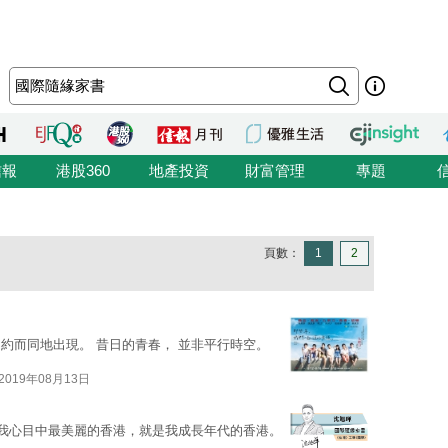
信報
港股360
地產投資
財富管理
專題
頁數：
1
2
約而同地出現。 昔日的青春， 並非平行時空。
2019年08月13日
 我心目中最美麗的香港，就是我成長年代的香港。