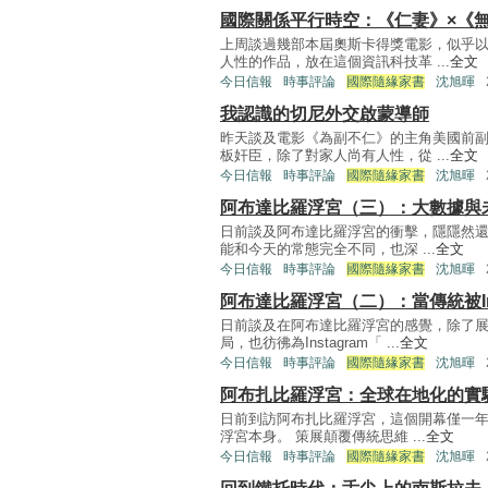
國際關係平行時空：《仁妻》×《
上周談過幾部本屆奧斯卡得獎電影，似乎
人性的作品，放在這個資訊科技革 ...
全文
今日信報
時事評論
國際隨緣家書
沈旭暉
我認識的切尼外交啟蒙導師
昨天談及電影《為副不仁》的主角美國前
板奸臣，除了對家人尚有人性，從 ...
全文
今日信報
時事評論
國際隨緣家書
沈旭暉
阿布達比羅浮宮（三）：大數據與
日前談及阿布達比羅浮宮的衝擊，隱隱然還
能和今天的常態完全不同，也深 ...
全文
今日信報
時事評論
國際隨緣家書
沈旭暉
阿布達比羅浮宮（二）：當傳統被Ins
日前談及在阿布達比羅浮宮的感覺，除了
局，也彷彿為Instagram「 ...
全文
今日信報
時事評論
國際隨緣家書
沈旭暉
阿布扎比羅浮宮：全球在地化的實
日前到訪阿布扎比羅浮宮，這個開幕僅一
浮宮本身。 策展顛覆傳統思維 ...
全文
今日信報
時事評論
國際隨緣家書
沈旭暉