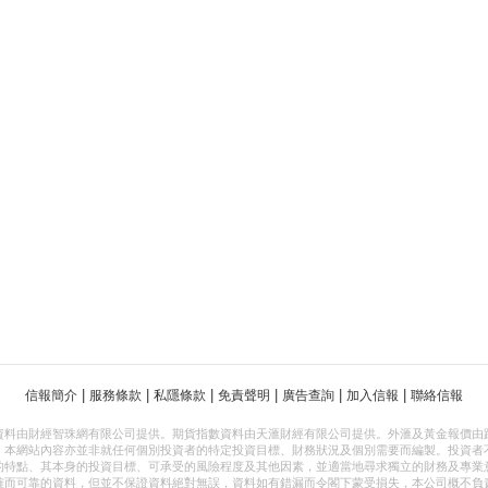
|
|
|
|
|
|
信報簡介
服務條款
私隱條款
免責聲明
廣告查詢
加入信報
聯絡信報
資料由財經智珠網有限公司提供。期貨指數資料由天滙財經有限公司提供。外滙及黃金報價由
，本網站內容亦並非就任何個別投資者的特定投資目標、財務狀況及個別需要而編製。投資者
的特點、其本身的投資目標、可承受的風險程度及其他因素，並適當地尋求獨立的財務及專業
確而可靠的資料，但並不保證資料絕對無誤，資料如有錯漏而令閣下蒙受損失，本公司概不負