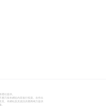
路透社提供。
不應只按本網站內容進行投資。在作出
意見。本網站及其資訊供應商竭力提供
責。