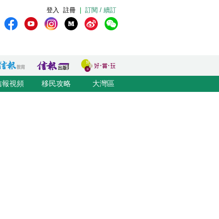
登入
註冊
|
訂閱 / 續訂
信報視頻
移民攻略
大灣區