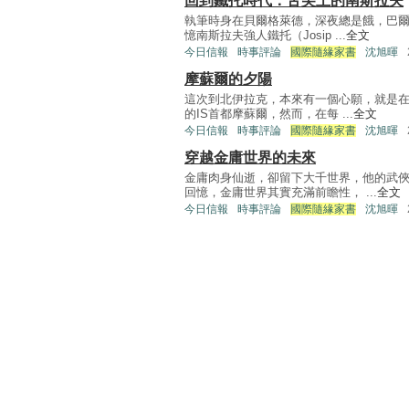
回到鐵托時代：舌尖上的南斯拉夫
執筆時身在貝爾格萊德，深夜總是餓，巴
憶南斯拉夫強人鐵托（Josip ...
全文
今日信報
時事評論
國際隨緣家書
沈旭暉
摩蘇爾的夕陽
這次到北伊拉克，本來有一個心願，就是在
的IS首都摩蘇爾，然而，在每 ...
全文
今日信報
時事評論
國際隨緣家書
沈旭暉
穿越金庸世界的未來
金庸肉身仙逝，卻留下大千世界，他的武
回憶，金庸世界其實充滿前瞻性， ...
全文
今日信報
時事評論
國際隨緣家書
沈旭暉