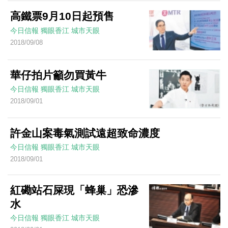
高鐵票9月10日起預售
今日信報
獨眼香江
城市天眼
2018/09/08
華仔拍片籲勿買黃牛
今日信報
獨眼香江
城市天眼
2018/09/01
許金山案毒氣測試遠超致命濃度
今日信報
獨眼香江
城市天眼
2018/09/01
紅磡站石屎現「蜂巢」恐滲
水
今日信報
獨眼香江
城市天眼