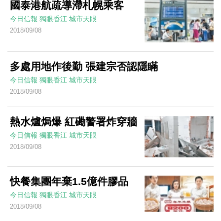
國泰港航疏導滯札幌乘客
今日信報
獨眼香江
城市天眼
2018/09/08
多處用地作後勤 張建宗否認隱瞞
今日信報
獨眼香江
城市天眼
2018/09/08
熱水爐焗爆 紅磡警署炸穿牆
今日信報
獨眼香江
城市天眼
2018/09/08
快餐集團年棄1.5億件膠品
今日信報
獨眼香江
城市天眼
2018/09/08