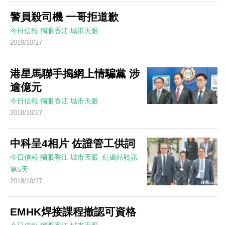
警員殺司機 一哥拒道歉
今日信報
獨眼香江
城市天眼
2018/10/27
港星馬聯手搗網上情騙黨 涉
逾億元
今日信報
獨眼香江
城市天眼
2018/10/27
中科呈4相片 佐證管工供詞
今日信報
獨眼香江
城市天眼_紅磡站聆訊
第5天
2018/10/27
EMHK焊接課程撤認可資格