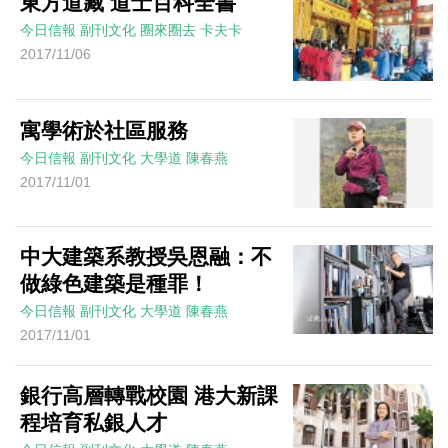
東方道藏 道士百科全書
今日信報
副刊文化
圈來圈去
卡夫卡
2017/11/06
寓學術於社區服務
今日信報
副刊文化
大學道
陳春燕
2017/11/01
中大建築系教授吳恩融：不
做綠色建築是種罪！
今日信報
副刊文化
大學道
陳春燕
2017/11/01
銀行高層轉戰校園 港大新課
程培育私銀人才