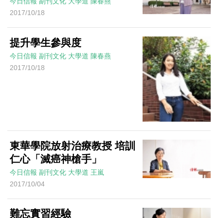
今日信報
副刊文化
大學道
陳春燕
2017/10/18
提升學生參與度
今日信報
副刊文化
大學道
陳春燕
2017/10/18
東華學院放射治療教授 培訓
仁心「滅癌神槍手」
今日信報
副刊文化
大學道
王嵐
2017/10/04
難忘實習經驗