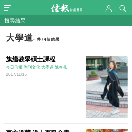
搜尋結果
大學道
- 共74個結果
旗艦教學碩士課程
今日信報
副刊文化
大學道
陳春燕
2017/11/15