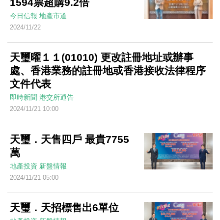
1594票超購9.2倍
今日信報
地產市道
2024/11/22
天璽曜１１(01010) 更改註冊地址或辦事
處、香港業務的註冊地或香港接收法律程序
文件代表
即時新聞
港交所通告
2024/11/21 10:00
天璽．天售四戶 最貴7755
萬
地產投資
新盤情報
2024/11/21 05:00
天璽．天招標售出6單位