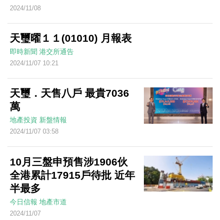
2024/11/08
天璽曜１１(01010) 月報表
即時新聞
港交所通告
2024/11/07 10:21
天璽．天售八戶 最貴7036
萬
地產投資
新盤情報
2024/11/07 03:58
10月三盤申預售涉1906伙
全港累計17915戶待批 近年
半最多
今日信報
地產市道
2024/11/07