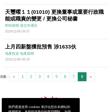
天璽曜１１(01010) 更換董事或重要行政職
能或職責的變更 / 更換公司秘書
即時新聞
港交所通告
2024/11/06 09:57
上月四新盤獲批預售 涉1633伙
地產投資
地產新聞
2024/11/06 08:20
«
1
2
3
4
5
6
7
8
»
頁數：
我們透過使用 cookies 來評估您在本網站的
使用情況，為您提供最佳的用戶體驗。 如您