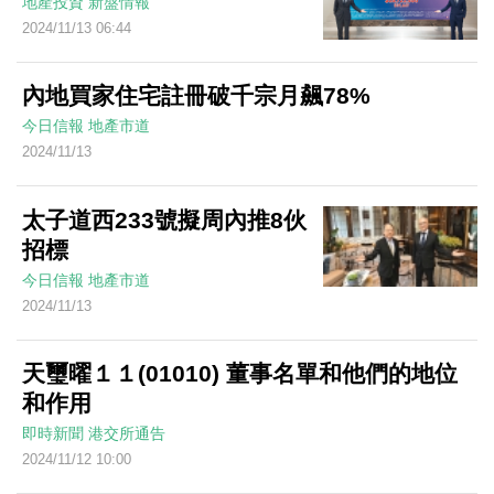
地產投資
新盤情報
2024/11/13 06:44
內地買家住宅註冊破千宗月飆78%
今日信報
地產市道
2024/11/13
太子道西233號擬周內推8伙
招標
今日信報
地產市道
2024/11/13
天璽曜１１(01010) 董事名單和他們的地位
和作用
即時新聞
港交所通告
2024/11/12 10:00