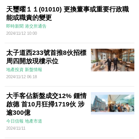
天璽曜１１(01010) 更換董事或重要行政職
能或職責的變更
即時新聞
港交所通告
2024/11/12 10:00
太子道西233號首推8伙招標
周四開放現樓示位
地產投資
新盤情報
2024/11/12 06:18
大手客佔新盤成交12% 鍾情
啟德 首10月狂掃1719伙 涉
逾300億
今日信報
地產市道
2024/11/11