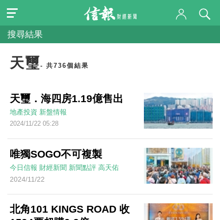
搜尋結果
天璽
- 共736個結果
天璽．海四房1.19億售出
地產投資
新盤情報
2024/11/22 05:28
唯獨SOGO不可複製
今日信報
財經新聞
新聞點評
高天佑
2024/11/22
北角101 KINGS ROAD 收