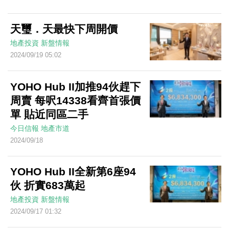
天璽．天最快下周開價
地產投資
新盤情報
2024/09/19 05:02
YOHO Hub II加推94伙趕下
周賣 每呎14338看齊首張價
單 貼近同區二手
今日信報
地產市道
2024/09/18
YOHO Hub II全新第6座94
伙 折實683萬起
地產投資
新盤情報
2024/09/17 01:32