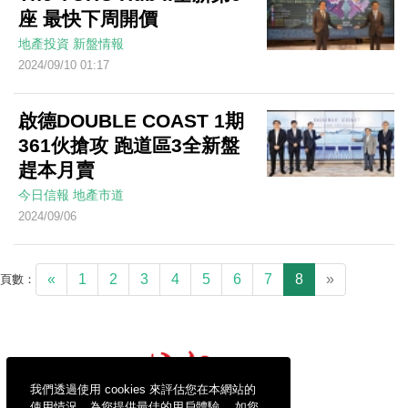
座 最快下周開價
地產投資
新盤情報
2024/09/10 01:17
啟德DOUBLE COAST 1期
361伙搶攻 跑道區3全新盤
趕本月賣
今日信報
地產市道
2024/09/06
«
1
2
3
4
5
6
7
8
»
頁數：
我們透過使用 cookies 來評估您在本網站的
使用情況，為您提供最佳的用戶體驗。 如您