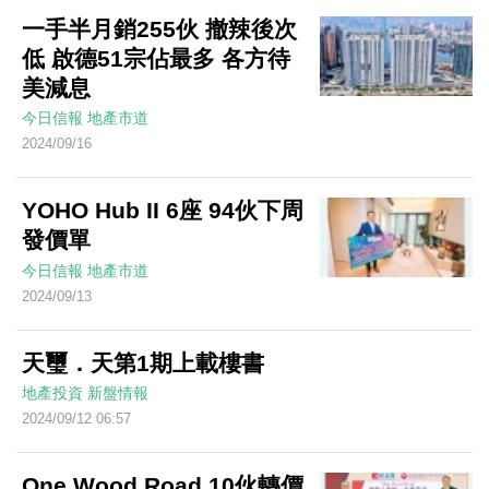
一手半月銷255伙 撤辣後次
低 啟德51宗佔最多 各方待
美減息
今日信報
地產市道
2024/09/16
YOHO Hub II 6座 94伙下周
發價單
今日信報
地產市道
2024/09/13
天璽．天第1期上載樓書
地產投資
新盤情報
2024/09/12 06:57
One Wood Road 10伙轉價