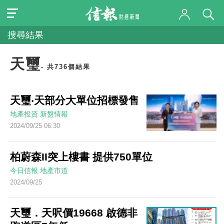
搜尋結果
天璽
- 共736個結果
天璽‧天部分大單位招標發售
地產投資
新盤情報
2024/09/25 06:30
柏蔚森II突上樓書 提供750單位
今日信報
地產市道
2024/09/25
天璽．天呎價19668 啟德非