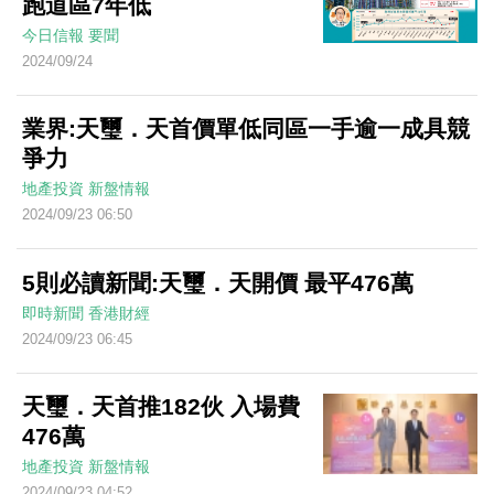
跑道區7年低
今日信報
要聞
2024/09/24
業界:天璽．天首價單低同區一手逾一成具競
爭力
地產投資
新盤情報
2024/09/23 06:50
5則必讀新聞:天璽．天開價 最平476萬
即時新聞
香港財經
2024/09/23 06:45
天璽．天首推182伙 入場費
476萬
地產投資
新盤情報
2024/09/23 04:52