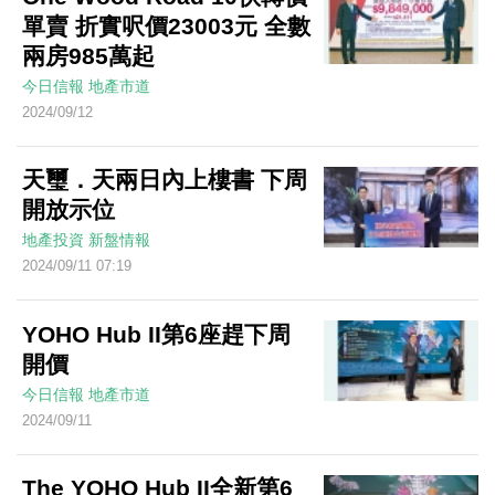
單賣 折實呎價23003元 全數
兩房985萬起
今日信報
地產市道
2024/09/12
天璽．天兩日內上樓書 下周
開放示位
地產投資
新盤情報
2024/09/11 07:19
YOHO Hub II第6座趕下周
開價
今日信報
地產市道
2024/09/11
The YOHO Hub II全新第6