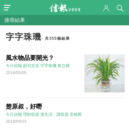
搜尋結果
字字珠璣
- 共355個結果
風水物品要開光？
今日信報
副刊文化
字字珠璣
黃立棣
2018/05/05
楚原叔，好嘢
今日信報
理財投資
港生活．講投資
安格斯
2018/04/23