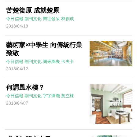
苦楚復原 成就楚原
今日信報
副刊文化
嚮往發呆
林創成
2018/04/19
藝術家×中學生 向傳統行業
致敬
今日信報
副刊文化
圈來圈去
卡夫卡
2018/04/12
何謂風水樓？
今日信報
副刊文化
字字珠璣
黃立棣
2018/04/07