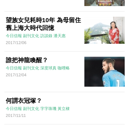
望族女兒耗時10年 為母留住
舊上海大時代回憶
今日信報
副刊文化
訪談錄
潘天惠
2017/12/06
誰把神龍喚醒？
今日信報
副刊文化
深度球真
咖哩略
2017/12/04
何謂衣冠塚？
今日信報
副刊文化
字字珠璣
黃立棣
2017/11/11