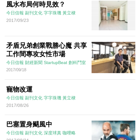
風水布局何時見效？
今日信報
副刊文化
字字珠璣
黃立棣
2017/09/23
矛盾兄弟創業戰勝心魔 共享
工作間專攻女性市場
今日信報
財經新聞
StartupBeat 創科鬥室
2017/09/18
寵物改運
今日信報
副刊文化
字字珠璣
黃立棣
2017/08/26
巴塞置身颶風中
今日信報
副刊文化
深度球真
咖哩略