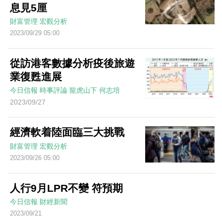
息見5厘
財富管理
宏觀分析
2023/09/29 05:00
從訪港客數據分析疫後旅遊
業復甦進展
今日信報
時事評論
龍虎山下
何志培
2023/09/27
經濟軟着陸面臨三大挑戰
財富管理
宏觀分析
2023/09/26 05:00
人行9月LPR不變 符預期
今日信報
財經新聞
2023/09/21