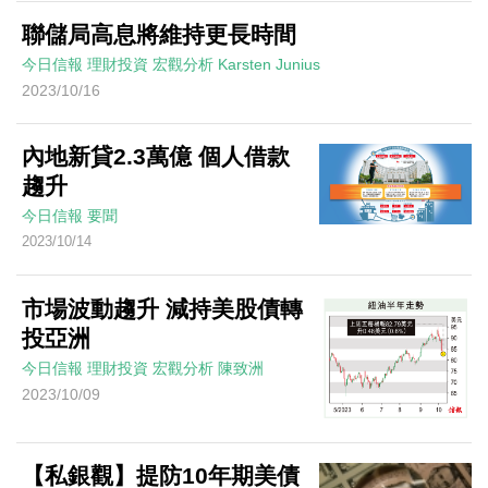
聯儲局高息將維持更長時間
今日信報
理財投資
宏觀分析
Karsten Junius
2023/10/16
內地新貸2.3萬億 個人借款
趨升
今日信報
要聞
2023/10/14
市場波動趨升 減持美股債轉
投亞洲
今日信報
理財投資
宏觀分析
陳致洲
2023/10/09
【私銀觀】提防10年期美債