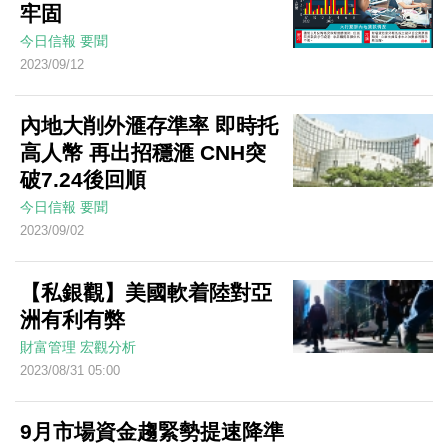
牢固
今日信報
要聞
2023/09/12
內地大削外滙存準率 即時托
高人幣 再出招穩滙 CNH突
破7.24後回順
今日信報
要聞
2023/09/02
【私銀觀】美國軟着陸對亞
洲有利有弊
財富管理
宏觀分析
2023/08/31 05:00
9月市場資金趨緊勢提速降準