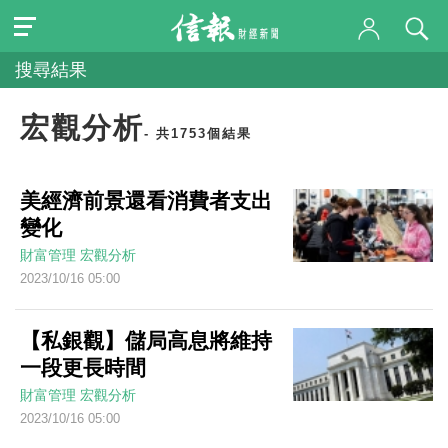
搜尋結果
宏觀分析
- 共1753個結果
美經濟前景還看消費者支出
變化
財富管理
宏觀分析
2023/10/16 05:00
【私銀觀】儲局高息將維持
一段更長時間
財富管理
宏觀分析
2023/10/16 05:00