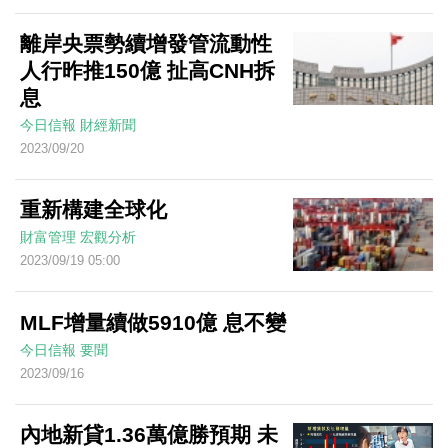
離岸央票勢續增發管流動性
人行昨推150億 扯高CNH拆
息
今日信報
財經新聞
2023/09/20
重新構建全球化
財富管理
宏觀分析
2023/09/19 05:00
MLF增量續做5910億 息不變
今日信報
要聞
2023/09/16
內地新貸1.36萬億勝預期 未