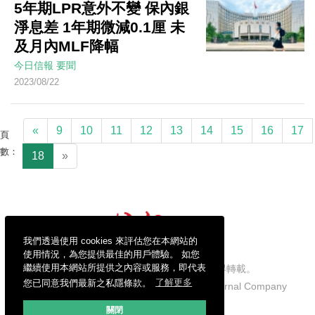
5年期LPR意外不變 保內銀
淨息差 1年期微減0.1厘 未
及月內MLF降幅
今日信報
要聞
2023/08/22
«
9
10
11
12
13
14
15
16
17
頁
數：
18
»
我們透過使用 cookies 來評估您在本網站的
使用情況，為您提供最佳的用戶體驗。 如您
繼續使用本網站所提供之內容或服務，即代表
信報財經新聞有限公司版權所有，不得轉載。
您已同意我們最新之私隱條款。
了解更多
Copyright © 2026 Hong Kong Economic Journal Company
Limited. All rights reserved.
關閉