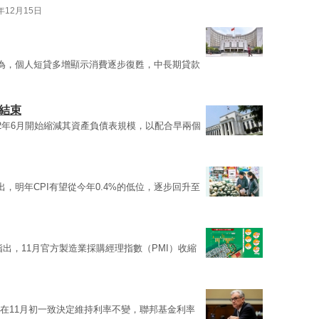
3年12月15日
為，個人短貸多增顯示消費逐步復甦，中長期貸款
年結束
22年6月開始縮減其資產負債表規模，以配合早兩個
出，明年CPI有望從今年0.4%的低位，逐步回升至
出，11月官方製造業採購經理指數（PMI）收縮
）在11月初一致決定維持利率不變，聯邦基金利率