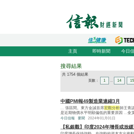
主頁
即時新聞
今日
搜尋結果
共 1754 個結果
頁數：
1
...
14
1
中國PMI報49製造業連縮3月
... 張區間。東方金誠首席
宏觀分析
師王青
是近期物價水平明顯偏低的重要原因 ...
全
今日信報
要聞
2024年01月01日
【私銀觀】印度2024年增長或放緩
印度增長保持強勁。在強勁的資本支出推動