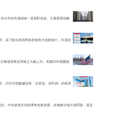
甦，但今年的市場情緒一直相對低迷。主要股票指數
同，為了配合第四季政府債券大規模發行，年底前
主權債券孳息率隨之大幅上升。美國10年期國債
信，10月信貸數據反映「企業強、居民弱」的格局
相信，中央發債支持經濟角色將加重，並會解決地方債問題，甚至