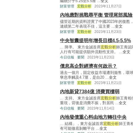
繼續介乎5.25至5.5厘 ...
全文
財富管理
宏觀分析
2023年11月27日
內地應對挑戰尋平衡 管理尾部風險
儘管近期的資料證實了中國2023年的復
連續第二年表現不佳，這主要 ...
全文
財富管理
宏觀分析
2023年11月23日
中央智囊提明年增長目標4.5-5.5%
... 降準。 東方金誠首席
宏觀分析
師王青認
人行有可能提供額外流動性支持。 ...
全文
今日信報
要聞
2023年11月23日
債息高企對經濟有何啟示？
過去一個月，固定收益市場遭到拋售，環球
孳息率觸及4.7厘，是自20 ...
全文
財富管理
宏觀分析
2023年11月21日
內地新貸7384億 消費買樓弱
... 支持。 東方金誠首席
宏觀分析
師王青相
重現，背後是消費不振，對居民 ...
全文
今日信報
要聞
2023年11月14日
內地發債重心料由地方轉往中央
... 結構」，東方金誠首席
宏觀分析
師王青
有可能徹底剝離平台 ...
全文