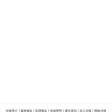
|
|
|
|
|
|
信報簡介
服務條款
私隱條款
免責聲明
廣告查詢
加入信報
聯絡信報