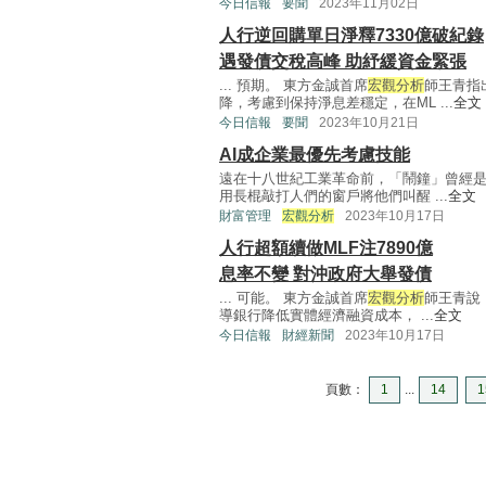
今日信報
要聞
2023年11月02日
人行逆回購單日淨釋7330億破紀錄
遇發債交稅高峰 助紓緩資金緊張
... 預期。 東方金誠首席
宏觀分析
師王青指
降，考慮到保持淨息差穩定，在ML ...
全文
今日信報
要聞
2023年10月21日
AI成企業最優先考慮技能
遠在十八世紀工業革命前，「鬧鐘」曾經
用長棍敲打人們的窗戶將他們叫醒 ...
全文
財富管理
宏觀分析
2023年10月17日
人行超額續做MLF注7890億
息率不變 對沖政府大舉發債
... 可能。 東方金誠首席
宏觀分析
師王青說
導銀行降低實體經濟融資成本， ...
全文
今日信報
財經新聞
2023年10月17日
頁數：
1
...
14
1