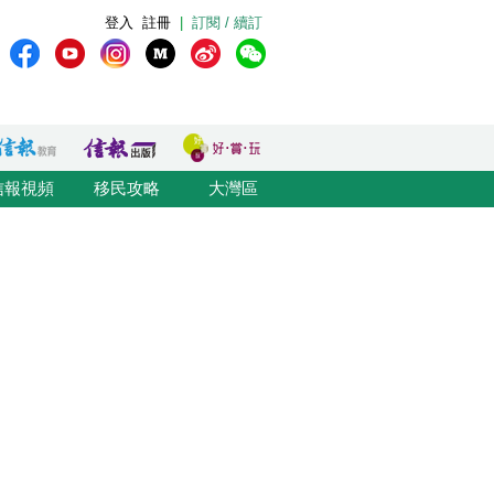
登入
註冊
|
訂閱 / 續訂
信報視頻
移民攻略
大灣區