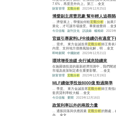
7.6%，再度意外向上。第三 ...
全文
財富管理
宏觀分析
2023年12月25日
博愛副主席曹思豪 幫年輕人追尋開
... 濟發展上，學懂如何較
宏觀分析
；如果
業化，才可讓市場接受。畢業後覺得 ...
全
今日信報
副刊文化
訪談錄
楊裕鍀
2023
官媒引專家料LPR後續仍有適度下
... 需求。 東方金誠首席
宏觀分析
師王青表
內需、支持地方債務風險化解，明 ...
全文
即時新聞
中國財經
2023年12月21日
環球增長放緩 央行減息陸續來
在施羅德投資的最新經濟預測中，我們闡
市場及政策制定產生重要影響。 ...
全文
財富管理
宏觀分析
2023年12月19日
MLF續做淨投放8000億 勁過降準
... 季度。 東方金誠首席
宏觀分析
師王青指
套房貸利率較大幅 ...
全文
今日信報
要聞
2023年12月16日
政策利率以外的兩股力量
... 通脹回落與供應因素
宏觀分析
的難處，在
亦 ...
全文