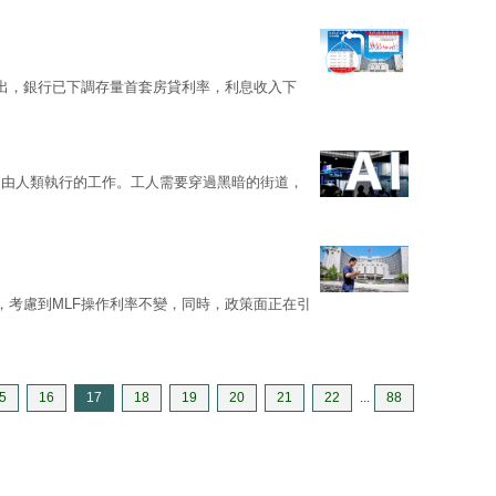
出，銀行已下調存量首套房貸利率，利息收入下
是由人類執行的工作。工人需要穿過黑暗的街道，
，考慮到MLF操作利率不變，同時，政策面正在引
5
16
17
18
19
20
21
22
...
88