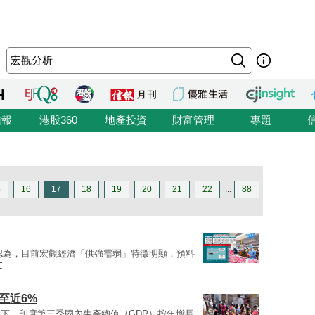
信報
港股360
地產投資
財富管理
專題
5
16
17
18
19
20
21
22
...
88
認為，目前宏觀經濟「供強需弱」特徵明顯，預料
文
至近6%
下，印度第三季國內生產總值（GDP）按年增長