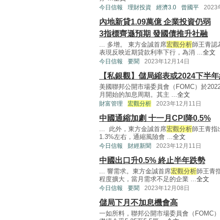
今日信報
理財投資
經濟3.0
曾國平
202
內地新貸1.09萬億 企業投資仍弱
3指標齊遜預期 發國債推升社融
... 多增。 東方金誠首席
宏觀分析
師王青認
表現反映近期貸款利率下行，為消 ...
全文
今日信報
要聞
2023年12月14日
【私銀觀】儲局縮表或2024下半
美國聯邦公開市場委員會（FOMC）於20
月開始的加息周期。其主 ...
全文
財富管理
宏觀分析
2023年12月11日
中國通縮加劇 十一月CPI降0.5%
... 此外，東方金誠首席
宏觀分析
師王青指
1.3%左右，通縮風險會 ...
全文
今日信報
財經新聞
2023年12月11日
中國出口升0.5% 終止半年跌勢
... 響需求。東方金誠首席
宏觀分析
師王青指
程度擴大，當月需求不足的企業 ...
全文
今日信報
要聞
2023年12月08日
儲局下月不加息機會高
一如所料，聯邦公開市場委員會（FOMC