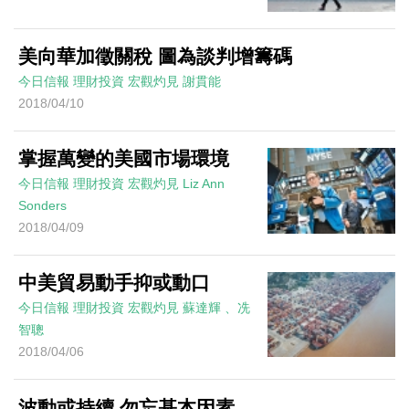
美向華加徵關稅 圖為談判增籌碼
今日信報
理財投資
宏觀灼見
謝貫能
2018/04/10
掌握萬變的美國市場環境
今日信報
理財投資
宏觀灼見
Liz Ann
Sonders
2018/04/09
中美貿易動手抑或動口
今日信報
理財投資
宏觀灼見
蘇達輝 、冼
智聰
2018/04/06
波動或持續 勿忘基本因素