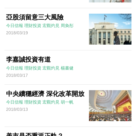
亞股須留意三大風險
今日信報
理財投資
宏觀灼見
周奐彤
2018/03/19
李嘉誠投資有道
今日信報
理財投資
宏觀灼見
楊書健
2018/03/17
中央續穩經濟 深化改革開放
今日信報
理財投資
宏觀灼見
胡一帆
2018/03/13
美市是否重返正軌？