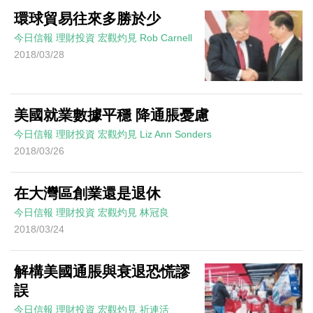
環球貿易往來多勝於少
今日信報
理財投資
宏觀灼見
Rob Carnell
2018/03/28
美國就業數據平穩 降通脹憂慮
今日信報
理財投資
宏觀灼見
Liz Ann Sonders
2018/03/26
在大灣區創業還是退休
今日信報
理財投資
宏觀灼見
林冠良
2018/03/24
解構美國通脹與衰退恐慌謬
誤
今日信報
理財投資
宏觀灼見
祈連活