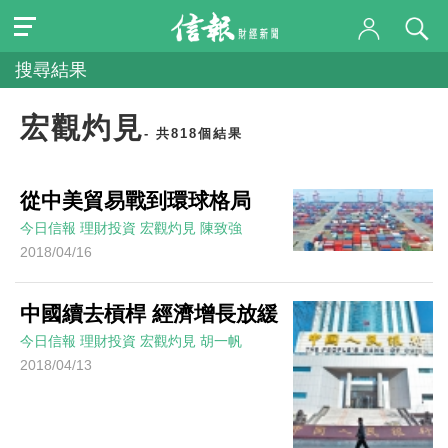
搜尋結果
宏觀灼見
- 共818個結果
從中美貿易戰到環球格局
今日信報
理財投資
宏觀灼見
陳致強
2018/04/16
中國續去槓桿 經濟增長放緩
今日信報
理財投資
宏觀灼見
胡一帆
2018/04/13