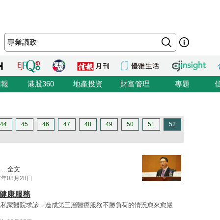
信報
港股360
地產投資
財富管理
專題
44
45
46
47
48
49
50
51
52
..
全文
7年08月28日
層健康服務
或私家醫院求診，造成第三層醫療服務不勝負荷的情況愈來愈嚴