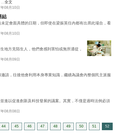
..
全文
7年08月10日
解結
尚未定會面具體的日期，但即使在梁振英任內都有出席此場合，看
7年08月10日
陌生地方見陌生人，他們會感到害怕或無所適從，
7年08月09日
源邀請，往後他會利用本身專業知識，繼續為議會內整個民主派服
時並進以促進創新及科技發展的議案。其實，不僅是過時法例必須
7年08月08日
44
45
46
47
48
49
50
51
52