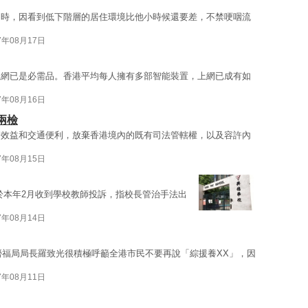
民時，因看到低下階層的居住環境比他小時候還要差，不禁哽咽流
7年08月17日
上網已是必需品。香港平均每人擁有多部智能裝置，上網已成有如
7年08月16日
兩檢
濟效益和交通便利，放棄香港境內的既有司法管轄權，以及容許內
7年08月15日
於本年2月收到學校教師投訴，指校長管治手法出
7年08月14日
，勞福局局長羅致光很積極呼籲全港市民不要再說「綜援養XX」，因
7年08月11日