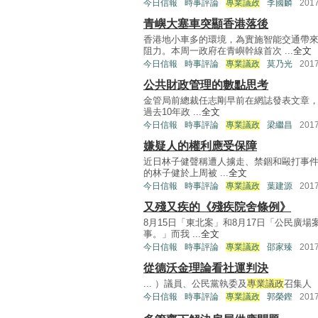
今日信報
時事評論
專業議政
李國麟
201
青嶼大塞車突顯香港落後
香港地小車多的環境，為實施智能交通帶
阻力。本周一政府在青嶼幹線首次 ...
全文
今日信報
時事評論
專業議政
莫乃光
201
公共財政管理的數點思考
金管局前總裁任志剛早前在網誌發表文章，
過去10年政 ...
全文
今日信報
時事評論
專業議政
梁繼昌
201
嫌疑人的權利應受保障
近日林子健聲稱遭人擄走、禁錮和毆打事
的林子健於上周被 ...
全文
今日信報
時事評論
專業議政
葉建源
201
又殘又疾的《殘疾院舍條例》
8月15日「東北案」和8月17日「公民廣
事。」而我 ...
全文
今日信報
時事評論
專業議政
邵家臻
201
從德沃金理論看社運判決
... ）議員、公民黨執委及
專業議政
召集人 .
今日信報
時事評論
專業議政
郭榮鏗
201