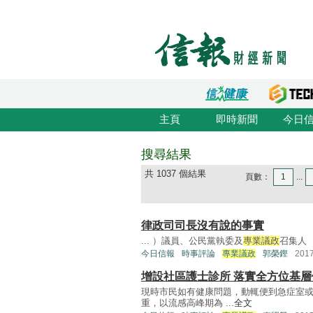
主頁
即時新聞
今日
搜尋結果
共 1037 個結果
頁數：
1
...
律政司司長沒有說的事實
... ）議員、公民黨執委及
專業議政
召集人 .
今日信報
時事評論
專業議政
郭榮鏗
201
增設社區護士診所 落實全方位基
現時市民如有健康問題，動輒便到急症室
重，以流感高峰期為 ...
全文