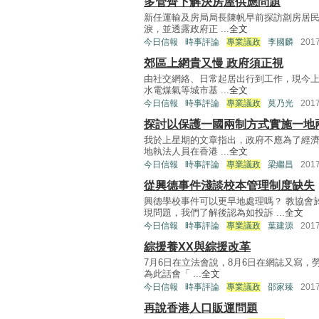
多管齊下解決房屋供應問題
新任運輸及房局局長陳帆早前探訪劏房居
淚，並透露政府正 ...
全文
今日信報
時事評論
專業議政
李國麟
201
郊區上網貴又慢 政府須正視
由社交網絡、日常起居出行到工作，現今
水電煤氣等城市基 ...
全文
今日信報
時事評論
專業議政
莫乃光
201
探討以保護一國兩制方式實施一地
我於上星期的文章指出，政府不應為了經
地執法人員在香港 ...
全文
今日信報
時事評論
專業議政
梁繼昌
201
從興德事件淺談校本管理制度缺失
興德學校事件可以更早地處理嗎？ 教協會
現問題，我們了解後認為如投訴 ...
全文
今日信報
時事評論
專業議政
葉建源
201
綜援養XX與綜援改革
7月6日在立法會說，8月6日在網誌又寫
為此話會「 ...
全文
今日信報
時事評論
專業議政
邵家臻
201
再說香港人口販運問題