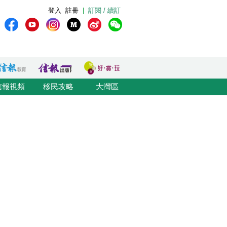
登入
註冊
|
訂閱 / 續訂
信報視頻
移民攻略
大灣區