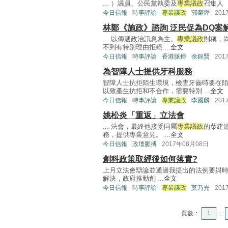
... ）議員、公民黨執委及
專業議政
召集人 .
今日信報
時事評論
專業議政
郭榮鏗
201
林鄭《施政》諮詢 泛民促為DQ案
... 以傳遞政治訊息為主。
專業議政
則稱，
不到有特別理由拒絕 ...
全文
今日信報
時事評論
香港脈搏
余錦賢
201
為智障人士提供牙科服務
智障人士抗拒陌生環境，檢查牙齒時要在
以致產生抗拒和不合作，需要特別 ...
全文
今日信報
時事評論
專業議政
李國麟
201
姚松炎「重返」立法會
... 法會，最終他接受同屬
專業議政
的葉建
務，提供專業意見。 ...
全文
今日信報
政壇脈搏
2017年08月08日
創科政策取經後如何落實?
上月立法會辯論並通過我提出的法例要與
解決，政府推動創 ...
全文
今日信報
時事評論
專業議政
莫乃光
201
頁數：
1
...