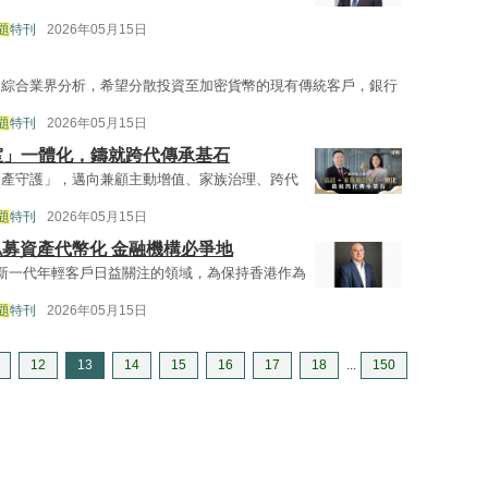
題
特刊
2026年05月15日
。綜合業界分析，希望分散投資至加密貨幣的現有傳統客戶，銀行
題
特刊
2026年05月15日
室」一體化，鑄就跨代傳承基石
資產守護」，邁向兼顧主動增值、家族治理、跨代
題
特刊
2026年05月15日
私募資產代幣化 金融機構必爭地
是新一代年輕客戶日益關注的領域，為保持香港作為
題
特刊
2026年05月15日
12
13
14
15
16
17
18
...
150