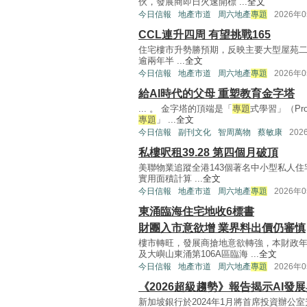
伙，發展商即日火速開標 ...
全文
今日信報
地產市道
周六地產
專題
2026年
CCL連升四周 有望挑戰165
住宅樓市升勢勝預期，反映主要大型屋苑二手
逾兩年半 ...
全文
今日信報
地產市道
周六地產
專題
2026年
給AI時代的父母 重塑教育金字塔
... 。 金字塔的頂端是「
專題
式學習」（Proj
專題
」 ...
全文
今日信報
副刊文化
智周萬物
蔡敏康
202
私樓呎租39.28 第四個月破頂
美聯物業追蹤全港143個著名中小型私人
實用面積計算 ...
全文
今日信報
地產市道
周六地產
專題
2026年
東涌臨海住宅地收6標書
財團入市意欲增 業界料出價仍審慎
樓市轉旺，發展商搶地意欲轉強，本財政年
及大嶼山東涌第106A區臨海 ...
全文
今日信報
地產市道
周六地產
專題
2026年
《2026超級趨勢》報告揭示AI發
新加坡銀行於2024年1月將首席投資辦