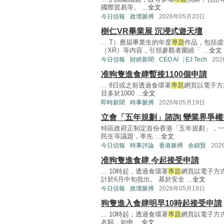
國際貿易等。 ...
全文
今日信報
政壇脈搏
2026年05月20日
樹仁VR畢業展 沉浸式遊天壇
... T）應屆畢業生的年度
專題
作品，包括虛
（XR）等內容，引領參觀者圍繞「 ...
全文
今日信報
財經新聞
CEO AI⎹ EJ Tech
20
准狗隻進食肆暫接1100個申請
... 8日或之前透過食環署
專題
網頁以電子方
目多於1000 ...
全文
即時新聞
時事脈搏
2026年05月19日
立會「五年規劃」諮詢 變業界爭權
特區政府正制定首份香港「五年規劃」，
民生等議題，率先 ...
全文
今日信報
時事評論
香港脈搏
余錦賢
202
准狗隻進食肆 今起接受申請
... 10時起，透過食環署
專題
網頁以電子方
計於6月中旬批出。 基於安全 ...
全文
今日信報
政壇脈搏
2026年05月18日
狗隻進入食肆明早10時起接受申請
... 10時起，透過食環署
專題
網頁以電子方式
名額，如申 ...
全文