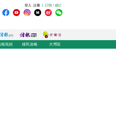
登入
註冊
|
訂閱 / 續訂
信報視頻
移民攻略
大灣區