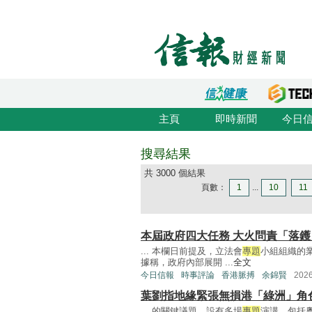
主頁
即時新聞
今日
搜尋結果
共 3000 個結果
頁數：
1
...
10
11
本屆政府四大任務 大火問責「落鑊
... 本欄日前提及，立法會
專題
小組組織的
據稱，政府內部展開 ...
全文
今日信報
時事評論
香港脈搏
余錦賢
202
葉劉指地緣緊張無損港「綠洲」角
... 的關鍵議題，設有多場
專題
演講，包括