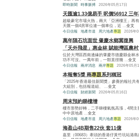
即時新聞
時事脈搏
2026年05月17日
天匯逾1.33億易手 呎價56912 三
超級豪宅市場火熱，兩大「亞洲樓王」再
天匯一個4房單位連一個車位，近 ...
全文
今日信報
地產市道
周六地產
專題
2026年
萬年隕石坑面世 肇慶水鄉冀復興
「天外飛星」惠金林 賦能灣區農村
位於大灣區西南邊緣的肇慶市德慶縣金林
功不可沒。一萬年前，一顆直徑幾 ...
全文
今日信報
兩岸消息
兩岸
專題
2026年05月
本報奪5獎 兩
專題
系列稱冠
「2025年香港最佳新聞獎」參賽的報社共有
大組別，包括報道組、 ...
全文
今日信報
財經新聞
2026年05月16日
周末預約睇樓增
樓市形勢好轉，二手睇樓氣氛高漲，4間主
中中原地產 ...
全文
今日信報
地產市道
周六地產
專題
2026年
海盈山4B期售22伙 套11億
嘉里（00683）牽頭的香港仔黃竹坑站港島