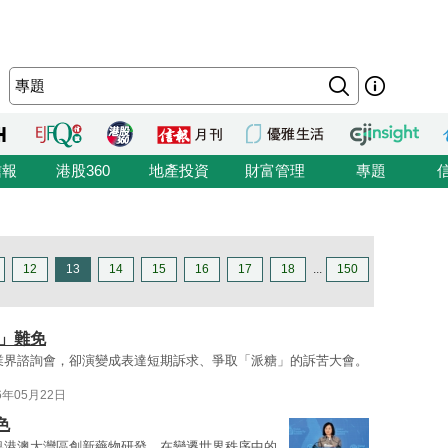
信報
港股360
地產投資
財富管理
專題
12
13
14
15
16
17
18
...
150
」難免
業界諮詢會，卻演變成表達短期訴求、爭取「派糖」的訴苦大會。
6年05月22日
色
粵港澳大灣區創新藥物研發、在變遷世界秩序中的