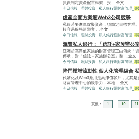
負責制定資產配置框架、投 ...
全文
今日信報
理財投資
私人銀行暨財富管理_
專
虛產全面方案迎Web3公司競爭
私銀若要進軍虛擬資產，須鎖定目標客群
較容易服務這類客 ...
全文
今日信報
理財投資
私人銀行暨財富管理_
專
滙豐私人銀行：「信託+家族辦公
亞洲超高淨值家族的財富管理正由傳統「
傳承，對「信託＋家族辦公室」整 ...
全文
今日信報
理財投資
私人銀行暨財富管理_
專
降門檻增流動性 個人化管理組合 
代幣化及Web3應用是高淨值客戶，尤其
財富管理中心的競爭力，本地 ...
全文
今日信報
理財投資
私人銀行暨財富管理_
專
頁數：
1
...
10
11