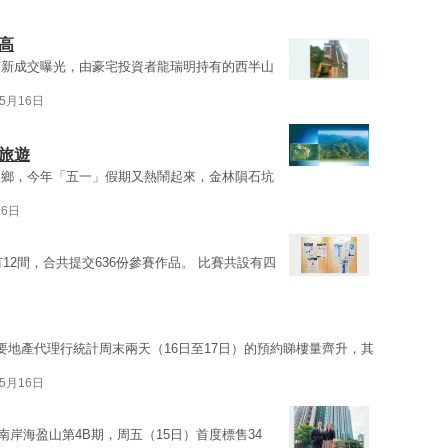
年高
有新成交曝光，由豪宅投資者龍瑞明持有的西半山
05月16日
旅遊
水鄉，今年「五一」假期又熱鬧起來，金林隕石坑
16日
12間，合共提交636份參賽作品。 比賽共設有四
要地產代理行統計周末兩天（16日至17日）的預約睇樓量齊升，其
05月16日
南岸海盈山第4B期，周五（15日）首度標售34