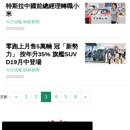
特斯拉中國前總經理轉職小
米
今日信報
財經新聞
2026/04/02
零跑上月售5萬輛 冠「新勢
力」 按年升35% 旗艦SUV
D19月中登場
今日信報
財經新聞
2026/04/02
«
1
2
3
4
5
6
»
頁數：