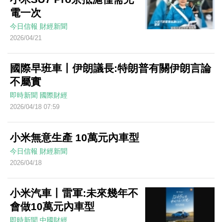
電一次
今日信報
財經新聞
2026/04/21
國際早班車丨伊朗議長:特朗普有關伊朗言論
不屬實
即時新聞
國際財經
2026/04/18 07:59
小米無意生產 10萬元內車型
今日信報
財經新聞
2026/04/18
小米汽車丨雷軍:未來幾年不
會做10萬元內車型
即時新聞
中國財經