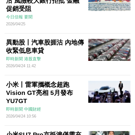
沽 風險較大銀行拒批 金融
促銷受阻
今日信報
要聞
2026/04/25
異動股丨汽車股捱沽 內地傳
收緊低息車貸
即時新聞
港股直擊
2026/04/24 11:42
小米丨雷軍攜概念超跑
Vision GT亮相 5月發布
YU7GT
即時新聞
中國財經
2026/04/24 10:56
小米SU7 Pro京抵滬僅需充