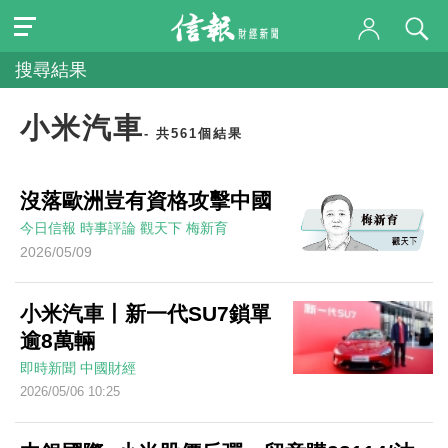
搜尋結果
小米汽車
- 共561個結果
沒落歐洲豈有資格攻擊中國
今日信報
時事評論
觀天下
梅新育
2026/05/09
小米汽車丨新一代SU7鎖單
逾8萬輛
即時新聞
中國財經
2026/05/06 10:25