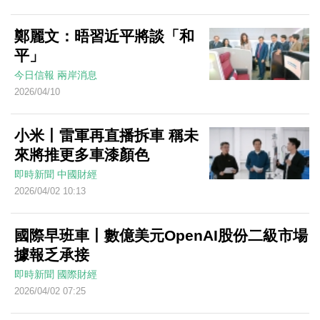
鄭麗文：晤習近平將談「和
平」
今日信報
兩岸消息
2026/04/10
小米丨雷軍再直播拆車 稱未
來將推更多車漆顏色
即時新聞
中國財經
2026/04/02 10:13
國際早班車丨數億美元OpenAI股份二級市場
據報乏承接
即時新聞
國際財經
2026/04/02 07:25