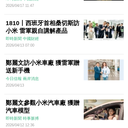
2026/04/17 11:47
1810丨西班牙首相桑切斯訪
小米 雷軍親自講解產品
即時新聞
中國財經
2026/04/13 07:00
鄭麗文訪小米車廠 獲雷軍贈
送新手機
今日信報
兩岸消息
2026/04/13
鄭麗文參觀小米汽車廠 獲贈
汽車模型
即時新聞
時事脈搏
2026/04/12 12:36