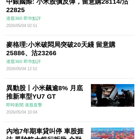
中銀國際: 小米股價反彈，留意購28114/沽
22825
港股360
即巿點評
2026/05/04 02:51
麥格理:小米破悶局突破20天綫 留意購
25886、沽23266
港股360
即巿點評
2026/05/04 12:52
異動股丨小米飆逾8% 月底
推新車型YU7 GT
即時新聞
港股直擊
2026/05/04 10:04
內地7年期車貸叫停 車股捱