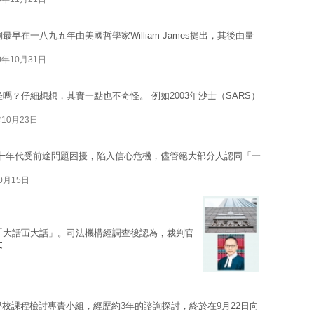
最早在一八九五年由美國哲學家William James提出，其後由量
0年10月31日
嗎？仔細想想，其實一點也不奇怪。 例如2003年沙士（SARS）
年10月23日
十年代受前途問題困擾，陷入信心危機，儘管絕大部分人認同「一
10月15日
「大話冚大話」。司法機構經調查後認為，裁判官
文
學校課程檢討專責小組，經歷約3年的諮詢探討，終於在9月22日向