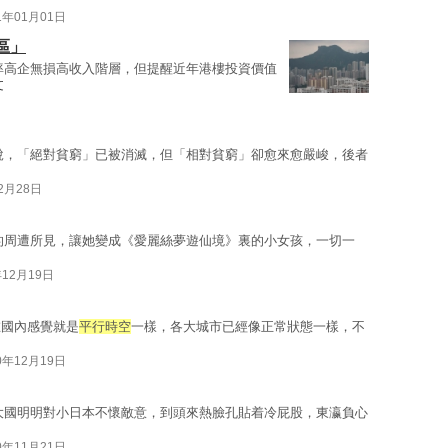
1年01月01日
區」
率高企無損高收入階層，但提醒近年港樓投資價值
文
說，「絕對貧窮」已被消滅，但「相對貧窮」卻愈來愈嚴峻，後者
12月28日
的周遭所見，讓她變成《愛麗絲夢遊仙境》裏的小女孩，一切一
年12月19日
在國內感覺就是
平行時空
一樣，各大城市已經像正常狀態一樣，不
0年12月19日
大國明明對小日本不懷敵意，到頭來熱臉孔貼着冷屁股，東瀛負心
0年11月21日