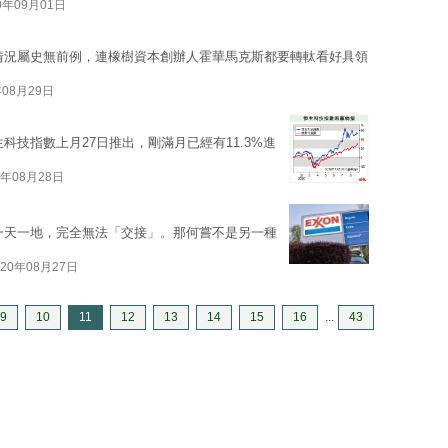
0年09月01日
情況屬史無前例，連橡樹資本創辦人霍華馬克斯都要轉軚看好具領
年08月29日
科技指數上月27日推出，剛滿月已經有11.3%進
0年08月28日
一天一地，完全無法「交接」。那何嘗不是另一種
020年08月27日
9
10
11
12
13
14
15
16
...
43