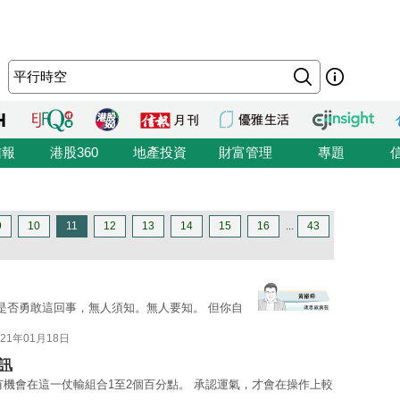
信報
港股360
地產投資
財富管理
專題
9
10
11
12
13
14
15
16
...
43
你是否勇敢這回事，無人須知。無人要知。 但你自
021年01月18日
訊
有機會在這一仗輸組合1至2個百分點。 承認運氣，才會在操作上較