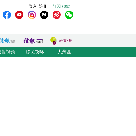
登入
註冊
|
訂閱 / 續訂
信報視頻
移民攻略
大灣區