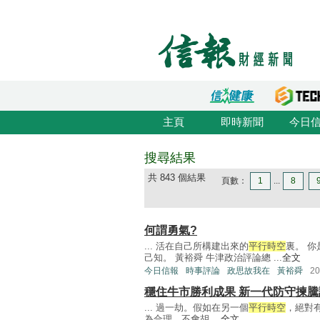
主頁
即時新聞
今日
搜尋結果
共 843 個結果
頁數：
1
...
8
何謂勇氣?
... 活在自己所構建出來的
平行時空
裏。 
己知。 黃裕舜 牛津政治評論總 ...
全文
今日信報
時事評論
政思故我在
黃裕舜
2
穩住牛市勝利成果 新一代防守揀騰
... 過一劫。假如在另一個
平行時空
，絕對
為合理，不會胡 ...
全文