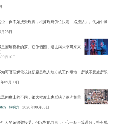
日
高企，倒不如接受現實，根據現時價位決定「追揸沽」。例如中國
09月28日
再是層層疊疊的夢。它像個圈，過去與未來可來來
文
年09月10日
不知可否理解電視錄影廠是私人地方或工作場地，所以不受處所限
0年09月08日
民眾態度上的不同，很大程度上也反映了歐洲和華
atch
林明方
2020年09月05日
外行人的確很難接受。何況對他而言，小心一點不算過分，持有現