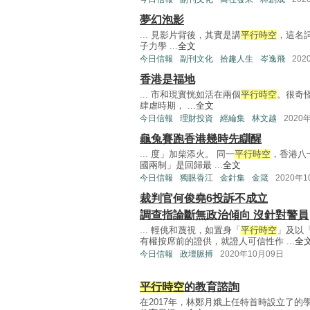
夢幻泡影
... 見影片背後，其實是講
平行時空
，這名詞
子力學 ...
全文
今日信報
副刊文化
拾趣人生
岑逸飛
202
香港是福地
... 市和現實恍如活在兩個
平行時空
。很奇怪
肆虐時期， ...
全文
今日信報
理財投資
經綸集
林文越
2020
龜兔賽跑香港幾時先瞓醒
... 度」加柴添火。 同一
平行時空
，香港八
國兩制」是回歸最 ...
全文
今日信報
獨眼香江
金針集
金箴
2020年
裁判官何俊堯6投訴不成立
調查指論斷無政治傾向 沒針對警員
... 輕佻和蔑視，如置身「
平行時空
」及以
有權按席前的證供，就證人可信性作 ...
全
今日信報
政壇脈搏
2020年10月09日
平行時空
的教育諮詢
在2017年，林鄭月娥上任特首時設立了的