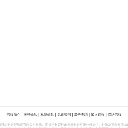
|
|
|
|
|
|
信報簡介
服務條款
私隱條款
免責聲明
廣告查詢
加入信報
聯絡信報
資料由財經智珠網有限公司提供。期貨指數資料由天滙財經有限公司提供。外滙及黃金報價由