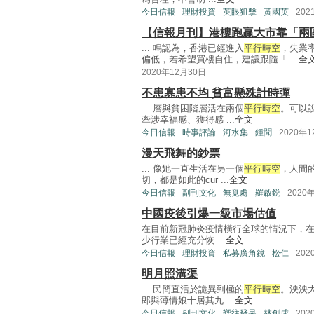
今日信報
理財投資
英眼狙擊
黃國英
202
【信報月刊】港樓跑贏大市靠「兩
... 鳴認為，香港已經進入
平行時空
，失業
偏低，若希望買樓自住，建議跟隨「 ...
全
2020年12月30日
不患寡患不均 貧富懸殊計時彈
... 層與貧困階層活在兩個
平行時空
。可以
牽涉幸福感、獲得感 ...
全文
今日信報
時事評論
河水集
鍾聞
2020年
漫天飛舞的鈔票
... 像她一直生活在另一個
平行時空
，人間
切，都是如此的cur ...
全文
今日信報
副刊文化
無覓處
羅啟鋭
2020
中國疫後引爆一級市場估值
在目前新冠肺炎疫情橫行全球的情況下，
少行業已經充分恢 ...
全文
今日信報
理財投資
私募廣角鏡
松仁
202
明月照溝渠
... 民簡直活於詭異到極的
平行時空
。泱泱
郎與薄情娘十居其九 ...
全文
今日信報
副刊文化
嚮往發呆
林創成
202