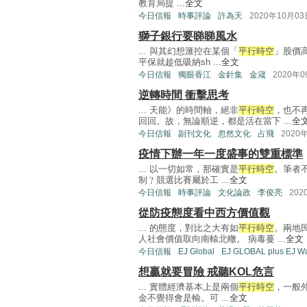
教育局提 ...
全文
今日信報
時事評論
許為天
2020年10月03
獅子銀行要睇睇風水
... 與其幻想滙控在某個「
平行時空
」股價
平保就趁低吸納sh ...
全文
今日信報
獨眼香江
金針集
金箴
2020年
逆轉時間 衝擊思考
... 天能》的時間軸，絕非
平行時空
，也不
回回。故，無論順逆，都是活在當下 ...
全
今日信報
副刊文化
忽然文化
占飛
2020
疫情下辦一年一度盛事的雙重標準
... 以一切如常，那確實是
平行時空
。筆者
制﹖競選比賽屬於工 ...
全文
今日信報
時事評論
文化論政
李俊亮
202
從防疫態度看中西方價值觀
... 的態度，對比之大有如
平行時空
。兩地
人社會價值取向南轅北轍。 病毒蔓 ...
全文
今日信報
EJ Global
EJ GLOBAL plus EJ W
想贏就要冒險 戒聽KOL危言
... 實體經濟基本上是兩個
平行時空
，一般
金不覺得會是輸。可 ...
全文