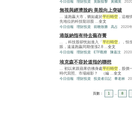
今日信報
理財投資
英眼狙擊
黃國英
202
無視與經濟脫鈎 美股向上突破
... 遠跑贏大市，猶如處於
平行時空
，這種
先地位的科技龍頭股 ...
全文
今日信報
理財投資
前瞻致勝
高占
2020
港版納指有待去蕪存菁
... ，科技股卻恍如進入「
平行時空
」，恒生
賬，遠遠跑贏同期僅漲2.8 ...
全文
今日信報
理財投資
ETF觀察
陳嘉汶
202
埃克森不容於道指的聯想
... 初以來跟蘋果彷彿身處
平行時空
，股價
時代寫照、市場縮影？ （編 ...
全文
今日信報
理財投資
投資者日記
畢老林
2
頁數：
1
...
8