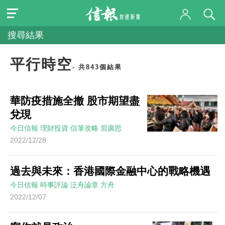
搜尋結果
平行時空
- 共843個結果
華防疫措施全撤 股市期望盡
兌現
今日信報
理財投資
信筆攻略
習廣思
2022/12/28
過去與未來：香港國際金融中心的戰略機遇
今日信報
時事評論
泛舟論章
方舟
2022/12/07