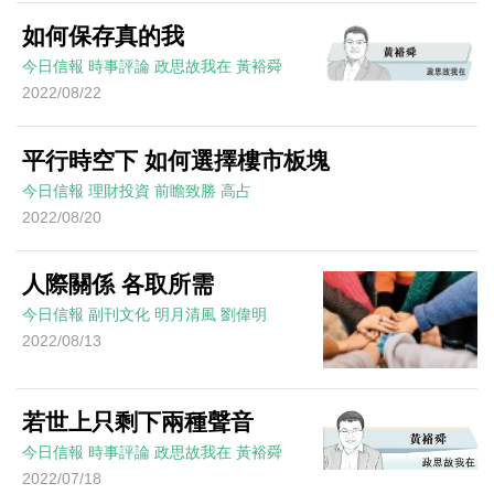
如何保存真的我
今日信報
時事評論
政思故我在
黃裕舜
2022/08/22
平行時空下 如何選擇樓市板塊
今日信報
理財投資
前瞻致勝
高占
2022/08/20
人際關係 各取所需
今日信報
副刊文化
明月清風
劉偉明
2022/08/13
若世上只剩下兩種聲音
今日信報
時事評論
政思故我在
黃裕舜
2022/07/18