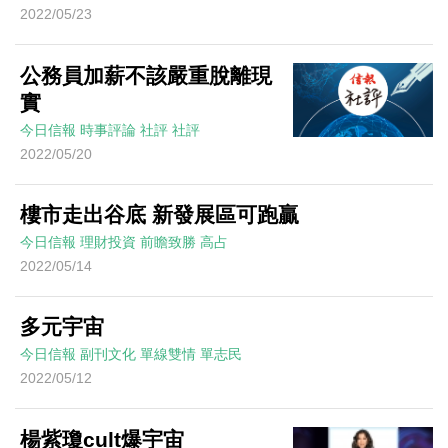
2022/05/23
公務員加薪不該嚴重脫離現
實
今日信報
時事評論
社評
社評
2022/05/20
樓市走出谷底 新發展區可跑贏
今日信報
理財投資
前瞻致勝
高占
2022/05/14
多元宇宙
今日信報
副刊文化
單線雙情
單志民
2022/05/12
楊紫瓊cult爆宇宙