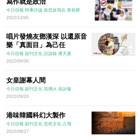
寫作就是政治
今日信報
時事評論
政思故我在
黃裕舜
2022/12/05
唱片發燒友鄧漢深 以還原音
樂「真面目」為己任
今日信報
副刊文化
訪談錄
潘天惠
2022/09/30
女皇謝幕人間
今日信報
副刊文化
琉璃火
徐詠璇
2022/09/20
港味韓國科幻大製作
今日信報
副刊文化
忽然文化
占飛
2022/08/27