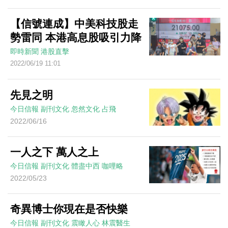
【信號連成】中美科技股走
勢雷同 本港高息股吸引力降
即時新聞
港股直擊
2022/06/19 11:01
先見之明
今日信報
副刊文化
忽然文化
占飛
2022/06/16
一人之下 萬人之上
今日信報
副刊文化
體盡中西
咖哩略
2022/05/23
奇異博士你現在是否快樂
今日信報
副刊文化
震瞰人心
林震醫生