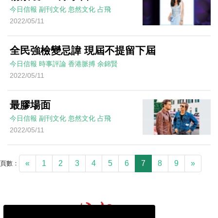
今日信報
副刊文化
忽然文化
占飛
2022/05/11
全民強檢變忌諱 現屆不提留下屆
今日信報
時事評論
香港脈搏
余錦賢
2022/05/11
最膠場面
今日信報
副刊文化
忽然文化
占飛
2022/05/11
«
1
2
3
4
5
6
7
8
9
»
頁數：