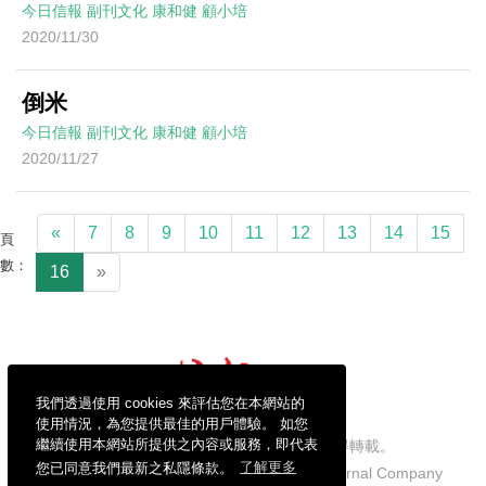
今日信報
副刊文化
康和健
顧小培
2020/11/30
倒米
今日信報
副刊文化
康和健
顧小培
2020/11/27
«
7
8
9
10
11
12
13
14
15
頁
數：
16
»
我們透過使用 cookies 來評估您在本網站的
使用情況，為您提供最佳的用戶體驗。 如您
繼續使用本網站所提供之內容或服務，即代表
信報財經新聞有限公司版權所有，不得轉載。
您已同意我們最新之私隱條款。
了解更多
Copyright © 2026 Hong Kong Economic Journal Company