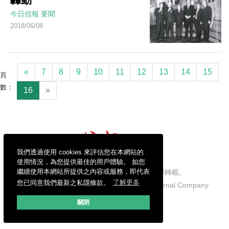
今日信報
要聞
2018/06/08
«
7
8
9
10
11
12
13
14
15
頁
數：
16
»
我們透過使用 cookies 來評估您在本網站的
使用情況，為您提供最佳的用戶體驗。 如您
繼續使用本網站所提供之內容或服務，即代表
信報財經新聞有限公司版權所有，不得轉載。
您已同意我們最新之私隱條款。
了解更多
Copyright © 2026 Hong Kong Economic Journal Company
Limited. All rights reserved.
關閉