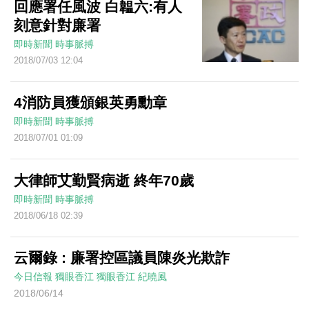
回應署任風波 白韞六:有人
刻意針對廉署
即時新聞
時事脈搏
2018/07/03 12:04
4消防員獲頒銀英勇勳章
即時新聞
時事脈搏
2018/07/01 01:09
大律師艾勤賢病逝 終年70歲
即時新聞
時事脈搏
2018/06/18 02:39
云爾錄 : 廉署控區議員陳炎光欺詐
今日信報
獨眼香江
獨眼香江
紀曉風
2018/06/14