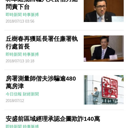
問責下台
即時新聞
時事脈搏
2018/07/13 03:56
丘樹春再獲延長署任廉署執
行處首長
即時新聞
時事脈搏
2018/07/13 10:18
房署測量師偕夫涉騙逾480
萬房津
今日信報
財經新聞
2018/07/12
安盛前區域經理承認企圖欺詐140萬
即時新聞
時事脈搏