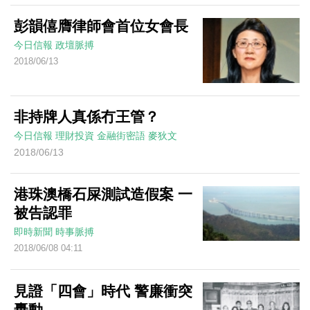
彭韻僖膺律師會首位女會長
今日信報
政壇脈搏
2018/06/13
非持牌人真係冇王管？
今日信報
理財投資
金融街密語
麥狄文
2018/06/13
港珠澳橋石屎測試造假案 一
被告認罪
即時新聞
時事脈搏
2018/06/08 04:11
見證「四會」時代 警廉衝突
轟動