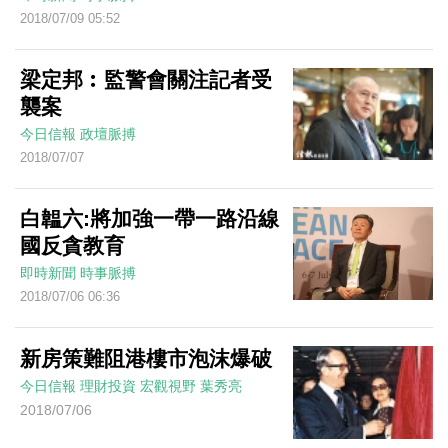
2018/07/09 05:52
梁定邦︰監警會關注記者受
襲案
今日信報
政壇脈搏
2018/07/07
白韞六:將加強一帶一路沿線
國反貪教育
即時新聞
時事脈搏
2018/07/06 06:36
新房策難阻港樓市泡沫爆破
今日信報
理財投資
宏觀視野
葉秀亮
2018/07/06