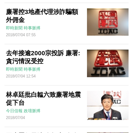
廉署控3地產代理涉詐騙額
外佣金
即時新聞
時事脈搏
2018/07/04 07:55
去年接逾2000宗投訴 廉署:
貪污情況受控
即時新聞
時事脈搏
2018/07/04 12:54
林卓廷批白韞六致廉署地震
促下台
今日信報
政壇脈搏
2018/07/04