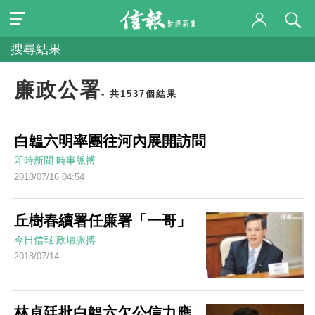
搜尋結果
廉政公署
- 共1537個結果
白韞六明率團往河內展開訪問
即時新聞
時事脈搏
2018/07/16 04:54
丘樹春續署任廉署「一哥」
今日信報
政壇脈搏
2018/07/14
林卓廷批白韞六欠公信力應