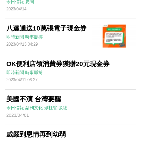
今日信報
要聞
2023/04/14
八達通送10萬張電子現金券
即時新聞
時事脈搏
2023/04/13 04:29
OK便利店領消費券獲贈20元現金券
即時新聞
時事脈搏
2023/04/11 06:27
美國不演 台灣要醒
今日信報
副刊文化
毋枉管
張總
2023/04/01
威嚴到恩情再到幼弱