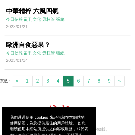
中華精粹 六風四氣
今日信報
副刊文化
毋枉管
張總
2023/01/21
歐洲自食惡果？
今日信報
副刊文化
毋枉管
張總
2023/01/14
«
1
2
3
4
5
6
7
8
9
»
頁數：
我們透過使用 cookies 來評估您在本網站的
使用情況，為您提供最佳的用戶體驗。 如您
繼續使用本網站所提供之內容或服務，即代表
信報財經新聞有限公司版權所有，不得轉載。