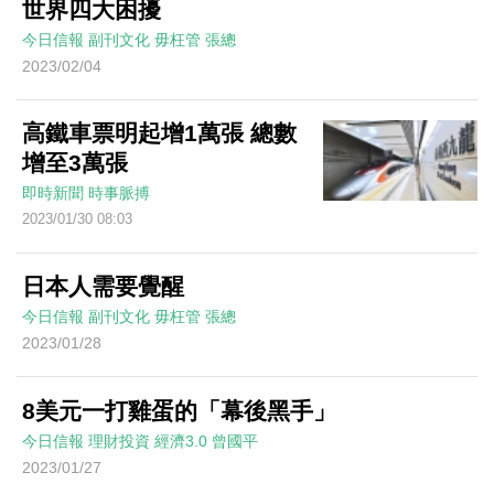
世界四大困擾
今日信報
副刊文化
毋枉管
張總
2023/02/04
高鐵車票明起增1萬張 總數
增至3萬張
即時新聞
時事脈搏
2023/01/30 08:03
日本人需要覺醒
今日信報
副刊文化
毋枉管
張總
2023/01/28
8美元一打雞蛋的「幕後黑手」
今日信報
理財投資
經濟3.0
曾國平
2023/01/27