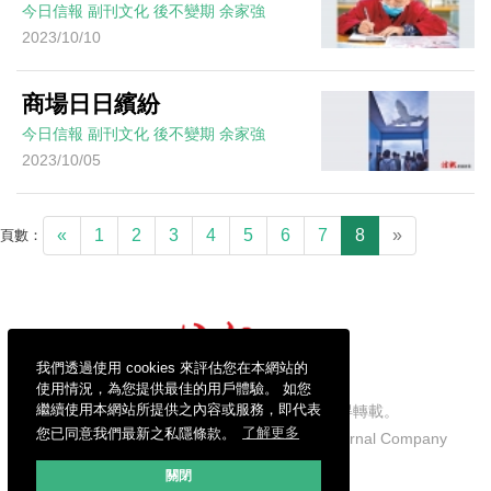
今日信報
副刊文化
後不變期
余家強
2023/10/10
商場日日繽紛
今日信報
副刊文化
後不變期
余家強
2023/10/05
«
1
2
3
4
5
6
7
8
»
頁數：
我們透過使用 cookies 來評估您在本網站的
使用情況，為您提供最佳的用戶體驗。 如您
繼續使用本網站所提供之內容或服務，即代表
信報財經新聞有限公司版權所有，不得轉載。
您已同意我們最新之私隱條款。
了解更多
Copyright © 2026 Hong Kong Economic Journal Company
Limited. All rights reserved.
關閉