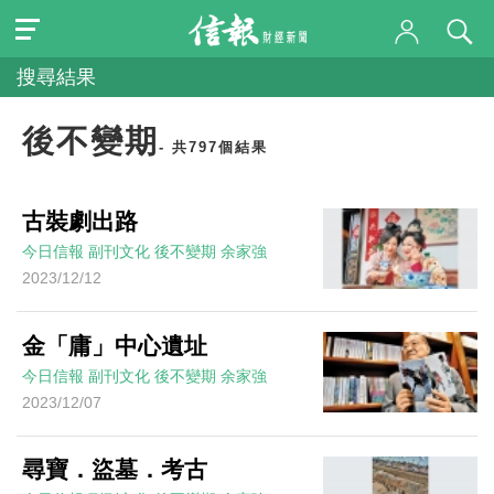
搜尋結果
後不變期
- 共797個結果
古裝劇出路
今日信報
副刊文化
後不變期
余家強
2023/12/12
金「庸」中心遺址
今日信報
副刊文化
後不變期
余家強
2023/12/07
尋寶．盜墓．考古