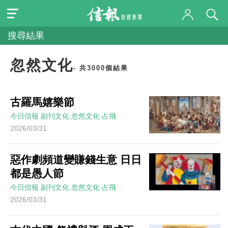
搜尋結果
忽然文化
- 共3000個結果
古羅馬嬉樂節
今日信報
副刊文化
忽然文化
占飛
2026/03/31
惡作劇頻道變賺錢生意 日日
都是愚人節
今日信報
副刊文化
忽然文化
占飛
2026/03/31