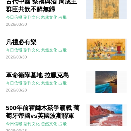
古代中國 祭禮與酒 周成王
群臣共飲不醉無歸
今日信報
副刊文化
忽然文化
占飛
2026/03/30
凡禮必有樂
今日信報
副刊文化
忽然文化
占飛
2026/03/30
革命衞隊基地 拉臘克島
今日信報
副刊文化
忽然文化
占飛
2026/03/28
500年前霍爾木茲爭霸戰 葡
萄牙帝國vs英國波斯聯軍
今日信報
副刊文化
忽然文化
占飛
2026/03/28