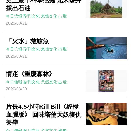
史上最早科學挖掘 北宋鹽井
採出石油
今日信報
副刊文化
忽然文化
占飛
2026/03/21
「火水」救鯨魚
今日信報
副刊文化
忽然文化
占飛
2026/03/21
情迷《重慶森林》
今日信報
副刊文化
忽然文化
占飛
2026/03/20
片長4.5小時Kill Bill《終極
血腥版》 回味塔倫天奴復仇
美學
今日信報
副刊文化
忽然文化
占飛