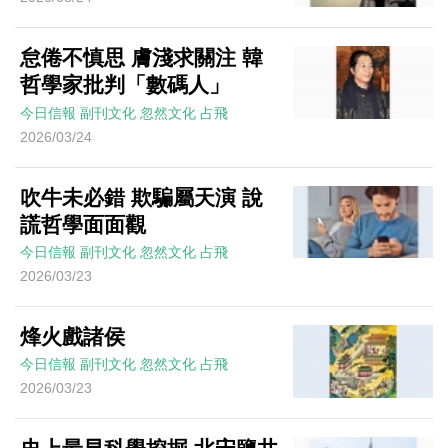
怠倦不慎思 膚淺求關注 韓
哲學家批判「數碼人」
今日信報
副刊文化
忽然文化
占飛
2026/03/24
吹牛未必錯 欺騙屬天演 說
謊哲學面面觀
今日信報
副刊文化
忽然文化
占飛
2026/03/23
烽火戲諸侯
今日信報
副刊文化
忽然文化
占飛
2026/03/23