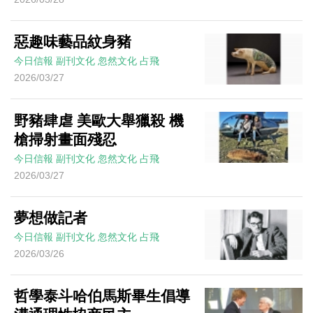
惡趣味藝品紋身豬
今日信報
副刊文化
忽然文化
占飛
2026/03/27
野豬肆虐 美歐大舉獵殺 機
槍掃射畫面殘忍
今日信報
副刊文化
忽然文化
占飛
2026/03/27
夢想做記者
今日信報
副刊文化
忽然文化
占飛
2026/03/26
哲學泰斗哈伯馬斯畢生倡導