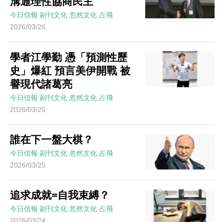
溝通理性協商民主
今日信報
副刊文化
忽然文化
占飛
2026/03/26
學者江學勤 憑「預測性歷
史」爆紅 預言美伊開戰 被
譽現代諸葛亮
今日信報
副刊文化
忽然文化
占飛
2026/03/25
誰在下一盤大棋？
今日信報
副刊文化
忽然文化
占飛
2026/03/25
追求成就=自我束縛？
今日信報
副刊文化
忽然文化
占飛
2026/03/24