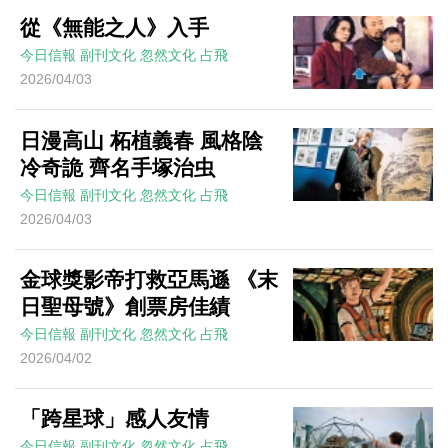
從《無能之人》入手
今日信報
副刊文化
忽然文化
占飛
2026/04/03
日漫高山 柘植義春 風格陰
冷奇詭 齊名手塚治虫
今日信報
副刊文化
忽然文化
占飛
2026/04/03
金球獎影帝打救亞馬遜 《末
日聖母號》創票房佳績
今日信報
副刊文化
忽然文化
占飛
2026/04/02
「跨星球」感人友情
今日信報
副刊文化
忽然文化
占飛