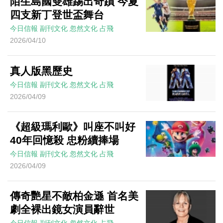
陌生島國雙雄踢出奇蹟 今夏
四支新丁登世盃舞台
今日信報
副刊文化
忽然文化
占飛
2026/04/10
真人版黑歷史
今日信報
副刊文化
忽然文化
占飛
2026/04/09
《超級瑪利歐》叫座不叫好
40年回憶殺 忠粉續捧場
今日信報
副刊文化
忽然文化
占飛
2026/04/09
傳奇艷星不敵柏金遜 首名美
劇全裸出鏡女演員辭世