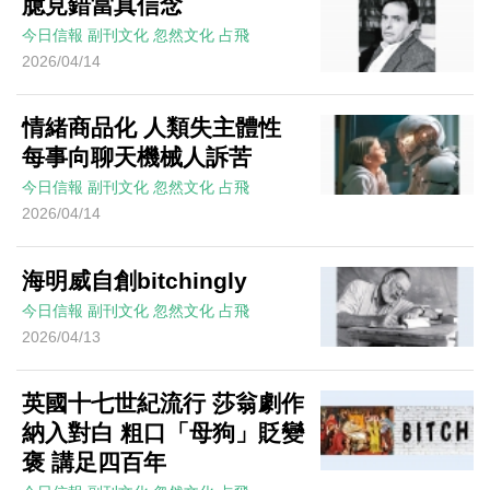
臆見錯當真信念
今日信報
副刊文化
忽然文化
占飛
2026/04/14
情緒商品化 人類失主體性
每事向聊天機械人訴苦
今日信報
副刊文化
忽然文化
占飛
2026/04/14
海明威自創bitchingly
今日信報
副刊文化
忽然文化
占飛
2026/04/13
英國十七世紀流行 莎翁劇作
納入對白 粗口「母狗」貶變
褒 講足四百年