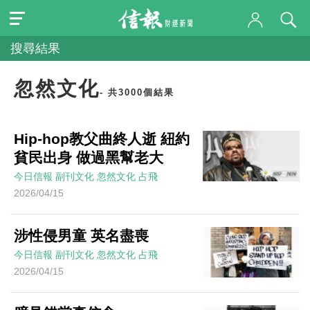
搜尋結果
忽然文化
- 共3000個結果
Hip-hop教父曲終人逝 紐約
貧民出身 做過黑幫老大
今日信報
副刊文化
忽然文化
占飛
2026/04/15
涉性侵男童 英名盡喪
今日信報
副刊文化
忽然文化
占飛
2026/04/15