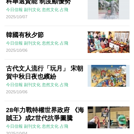
科舉選賢能 制度顯優勢
今日信報
副刊文化
忽然文化
占飛
2025/10/07
韓國有秋夕節
今日信報
副刊文化
忽然文化
占飛
2025/10/06
古代文人流行「玩月」 宋朝
賀中秋日夜也繽紛
今日信報
副刊文化
忽然文化
占飛
2025/10/06
28年力戰特權世界政府 《海
賊王》成Z世代抗爭圖騰
今日信報
副刊文化
忽然文化
占飛
2025/10/04