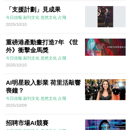
「支援計劃」見成果
今日信報
副刊文化
忽然文化
占飛
2025/10/10
重磅港產動畫打造7年 《世
外》衝擊金馬獎
今日信報
副刊文化
忽然文化
占飛
2025/10/10
AI明星殺入影業 荷里活敲響
喪鐘？
今日信報
副刊文化
忽然文化
占飛
2025/10/09
招聘市場AI競賽