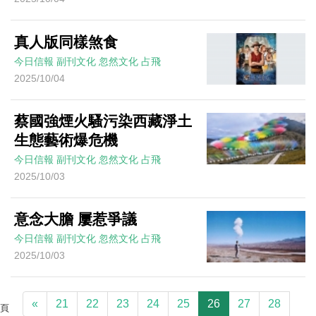
真人版同樣煞食
今日信報
副刊文化
忽然文化
占飛
2025/10/04
蔡國強煙火騷污染西藏淨土
生態藝術爆危機
今日信報
副刊文化
忽然文化
占飛
2025/10/03
意念大膽 屢惹爭議
今日信報
副刊文化
忽然文化
占飛
2025/10/03
«
21
22
23
24
25
26
27
28
頁