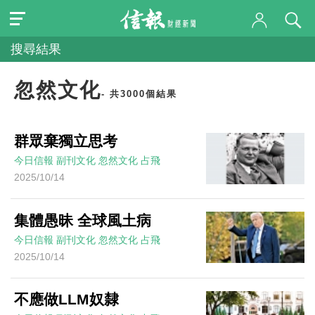
搜尋結果
忽然文化
- 共3000個結果
群眾棄獨立思考
今日信報
副刊文化
忽然文化
占飛
2025/10/14
集體愚昧 全球風土病
今日信報
副刊文化
忽然文化
占飛
2025/10/14
不應做LLM奴隸