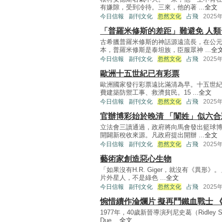
有嫌隙，受到冷待。三來，他的著 ...
全文
今日信報
副刊文化
忽然文化
占飛
2025
「普羅米修斯的差距」難避免 人
古希臘普羅米修斯的神話源遠流長，在公
本，普羅米修斯是泰坦族，臣服眾神 ...
全
今日信報
副刊文化
忽然文化
占飛
2025
歐洲十五世紀已有彩票
歐洲國家發行彩票遠比滿清為早。十五世
費建築防禦工事、救濟貧民。15 ...
全文
今日信報
副刊文化
忽然文化
占飛
2025
官辦博彩始於晚清 「闈姓」似六
立法會三讀通過，政府將向馬會發出籃球
開闢新稅收來源。凡政府提出開辦 ...
全文
今日信報
副刊文化
忽然文化
占飛
2025
藝術家創造惡心生物
「如果沒有H.R. Giger，就沒有《異
片外星人，不是綠色 ...
全文
今日信報
副刊文化
忽然文化
占飛
2025
惋惜續作淪爛片 擬再鬥鐵血戰士 
1977年，40歲新晉導演列尼史葛（Ridle
Due ...
全文