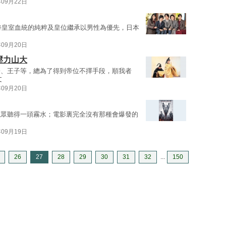
年09月22日
維持皇室血統的純粹及皇位繼承以男性為優先，日本
年09月20日
壓力山大
子、王子等，總為了得到帝位不擇手段，順我者
文
年09月20日
觀眾聽得一頭霧水；電影裏完全沒有那種會爆發的
年09月19日
26
27
28
29
30
31
32
...
150