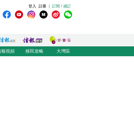
登入
註冊
|
訂閱 / 續訂
信報視頻
移民攻略
大灣區