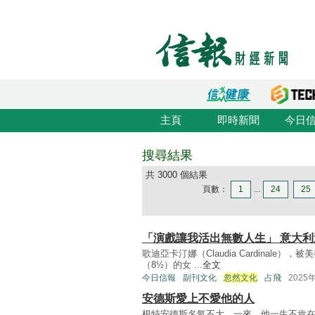
主頁
即時新聞
今日
搜尋結果
共 3000 個結果
頁數：
1
...
24
25
「演戲讓我活出無數人生」 意大
歌迪亞卡汀娜（Claudia Cardinal
（8½）的女 ...
全文
今日信報
副刊文化
忽然文化
占飛
2025
安德斯愛上不愛他的人
根特安德斯名氣不大。一來，他一生不肯