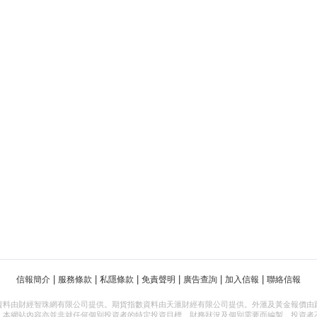
|
|
|
|
|
|
信報簡介
服務條款
私隱條款
免責聲明
廣告查詢
加入信報
聯絡信報
資料由財經智珠網有限公司提供。期貨指數資料由天滙財經有限公司提供。外滙及黃金報價由
，本網站內容亦並非就任何個別投資者的特定投資目標、財務狀況及個別需要而編製。投資者