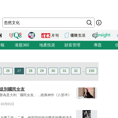
信報
港股360
地產投資
財富管理
專題
26
27
28
29
30
31
32
...
150
利送別國民女友
e），被美譽為意大利「國民女友」，經典神作《八部半》
年10月01日
在大學工作；二來，他與同代的法蘭克福學派諸子