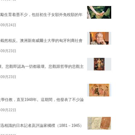
鼓勵生育着墨不少，包括初生子女額外免稅額的年
年09月24日
家截然相反。澳洲新南威爾士大學的匈牙利裔社會
年09月23日
是最壞。悲觀即認為一切都最壞。悲觀跟哲學的悲觀主
年09月23日
大學任教，直至1948年。這期間，他發表了不少論
年09月22日
相識的日本記者及評論家橘樸（1881－1945）