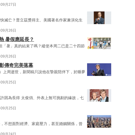
年09月27日
否快滅亡？普立茲獎得主、美國著名作家兼演化生
年09月26日
酷熱 暑假應延長？
但「暑」真的結束了嗎？縱使本周二已是二十四節
年09月26日
光影傳奇完美落幕
ford）上周逝世，新聞稿只說他在摯親陪伴下，於睡夢
年09月25日
許因為長得 太俊俏、外表上無可挑剔的緣故，七
年09月25日
決，不想面對經濟、家庭壓力，甚至婚姻關係，曾
年09月24日