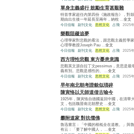
單身主義盛行 鼓勵生育甚艱難
特首李家超任內第四份《施政報告》，對
期由出生後一年延長至兩年，納稅 ...
全文
今日信報
副刊文化
忽然文化
占飛
2025
樂觀阻礙追夢
心理學家對悲觀的看法，跟悲觀主義哲學
心理學教授Joseph Pau ...
全文
今日信報
副刊文化
忽然文化
占飛
2025
西方理性悲觀 東方憂患意識
悲觀英文源自拉丁文pessimus，意思
義有別。悲觀是感性的、 ...
全文
今日信報
副刊文化
忽然文化
占飛
2025
早年南北朝考證貌似瑣碎
陳寅恪以天師道借古喻今
1925年，陳寅恪自德國返回中國，在清華
文，包括魏晉南北朝歷史 ...
全文
今日信報
副刊文化
忽然文化
占飛
2025
攀附道家 對抗儒佛
魯迅嘗言：「中國的根柢全在道教。」與魯迅
有云：「要了解中國人， ...
全文