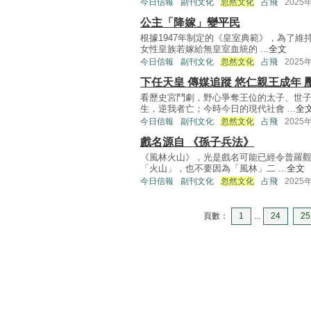
今日信報
副刊文化
忽然文化
占飛
2025
公主「降嫁」變平民
根據1947年制定的《皇室典範》，為了
女性皇族若嫁給無皇室血統的 ...
全文
今日信報
副刊文化
忽然文化
占飛
2025
下任天皇 傳媒追蹤 悠仁親王成年 
看歷史宮鬥劇，野心爭奪王位的太子、世
生，逆我者亡；今時今日的現代社會 ...
全
今日信報
副刊文化
忽然文化
占飛
2025
戲名源自 《孫子兵法》
《風林火山》，光是戲名可能已經令普羅
「火山」，也不要因為「風林」二 ...
全文
今日信報
副刊文化
忽然文化
占飛
2025
頁數：
1
...
24
25