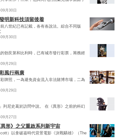
年09月30日
類發明新科技須留後着
元前八世紀已有記載，各有各說法。綜合不同版
文
年09月30日
紀的勃艮第和比利時，已有城市發行彩票，籌務經
年09月29日
合彩風行兩廣
博彩牌照，一為避免資金流入非法賭博市場，二為
年09月29日
形》。」列尼史葛於訪問中說。 在《異形》之前的科幻
年09月27日
《異形》之父重啟系列新宇宙
y Scott）以拿破崙時代背景電影《決戰驕雄》（The