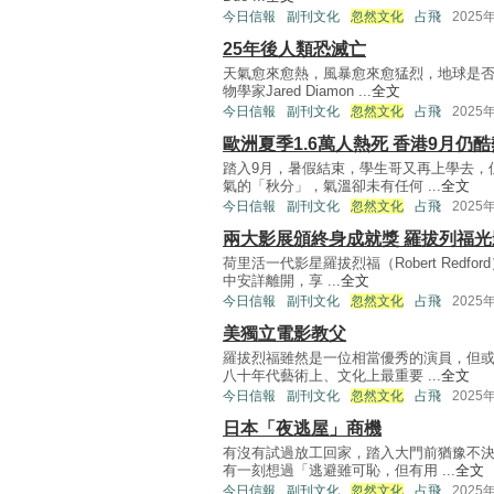
今日信報
副刊文化
忽然文化
占飛
2025
25年後人類恐滅亡
天氣愈來愈熱，風暴愈來愈猛烈，地球是
物學家Jared Diamon ...
全文
今日信報
副刊文化
忽然文化
占飛
2025
歐洲夏季1.6萬人熱死 香港9月仍
踏入9月，暑假結束，學生哥又再上學去，
氣的「秋分」，氣溫卻未有任何 ...
全文
今日信報
副刊文化
忽然文化
占飛
2025
兩大影展頒終身成就獎 羅拔列福
荷里活一代影星羅拔烈福（Robert Red
中安詳離開，享 ...
全文
今日信報
副刊文化
忽然文化
占飛
2025
美獨立電影教父
羅拔烈福雖然是一位相當優秀的演員，但或
八十年代藝術上、文化上最重要 ...
全文
今日信報
副刊文化
忽然文化
占飛
2025
日本「夜逃屋」商機
有沒有試過放工回家，踏入大門前猶豫不
有一刻想過「逃避雖可恥，但有用 ...
全文
今日信報
副刊文化
忽然文化
占飛
2025