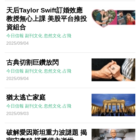
天后Taylor Swift訂婚效應
教授無心上課 美股平台推投
資組合
今日信報
副刊文化
忽然文化
占飛
2025/09/04
古典切割巨鑽放閃
今日信報
副刊文化
忽然文化
占飛
2025/09/04
猶太逃亡家庭
今日信報
副刊文化
忽然文化
占飛
2025/09/03
破解愛因斯坦重力波謎題 揭