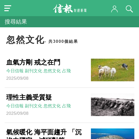
搜尋結果
忽然文化
- 共3000個結果
血氣方剛 戒之在鬥
今日信報
副刊文化
忽然文化
占飛
2025/09/08
理性主義受質疑
今日信報
副刊文化
忽然文化
占飛
2025/09/08
氣候暖化 海平面趨升 「沉