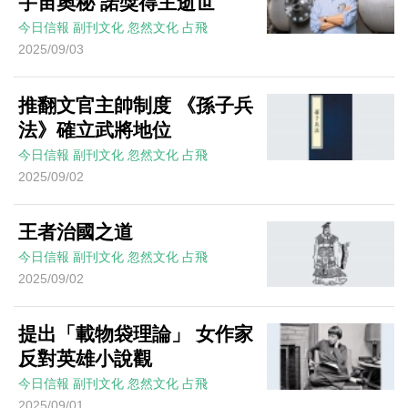
宇宙奧秘 諾獎得主逝世
今日信報
副刊文化
忽然文化
占飛
2025/09/03
推翻文官主帥制度 《孫子兵
法》確立武將地位
今日信報
副刊文化
忽然文化
占飛
2025/09/02
王者治國之道
今日信報
副刊文化
忽然文化
占飛
2025/09/02
提出「載物袋理論」 女作家
反對英雄小說觀
今日信報
副刊文化
忽然文化
占飛
2025/09/01