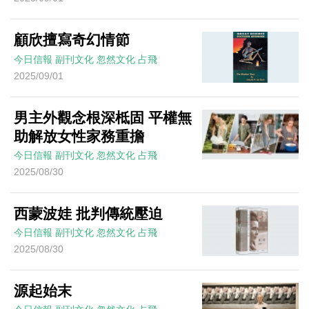
顧欣擅寫奇幻情節
今日信報
副刊文化
忽然文化
占飛
2025/09/01
男主外觀念根深柢固 平權無
助解放女性家務重擔
今日信報
副刊文化
忽然文化
占飛
2025/08/30
西蒙波娃 批判傳統壓迫
今日信報
副刊文化
忽然文化
占飛
2025/08/30
源起始末