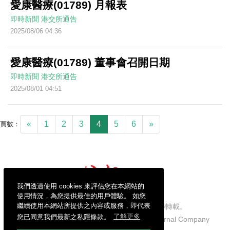
愛康醫療(01789) 月報表
即時新聞
港交所通告
2025/08/06 04:36
愛康醫療(01789) 董事會召開日期
即時新聞
港交所通告
2025/08/01 04:51
«
1
2
3
4
5
6
»
頁數：
我們透過使用 cookies 來評估您在本網站的
使用情況，為您提供最佳的用戶體驗。 如您
繼續使用本網站所提供之內容或服務，即代表
信報財經新聞有限公司版權所有，不得轉載。
您已同意我們最新之私隱條款。
了解更多
Copyright © 2026 Hong Kong Economic Journal Company