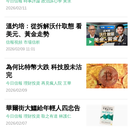
今日信報
時事評論
政治誅心學
黃永
2026/02/11
溫灼培﹕從拆解沃什取態 看
美元、黃金走勢
信報視頻
市場信析
2026/02/09 11:01
為何比特幣大跌 科技股未沽
完
今日信報
理財投資
再見瘋人院
王華
2026/02/09
華爾街大鱷給年輕人四忠告
今日信報
理財投資
取之有道
林護仁
2026/02/07