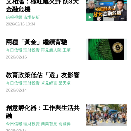
文相濡：極旺離火卦 防3大
金融危機
信報視頻
市場信析
2026/02/16 10:34
兩種「黃金」繼續背馳
今日信報
理財投資
再見瘋人院
王華
2026/02/16
教育政策低估「選」友影響
今日信報
理財投資
卓見經言
梁天卓
2026/02/14
創意孵化器：工作與生活共
融
今日信報
理財投資
商業智見
俞國偉
2026/02/14