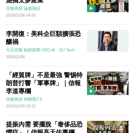
應搞太多產業
信報視頻
論盡熱話
2026/02/06 04:00
李開復：美科企巨額擴張恐
釀禍
今日信報
財經新聞
CEO AI⎹ EJ Tech
2026/02/06
「經貿牌」不是最強 警惕特
朗普打響「軍事牌」｜信報
李道專欄
信報視頻
特朗普2.0
2026/02/05 03:22
提振內需 要擺脫「奢侈品恐
懼症」｜信報高天佑專欄