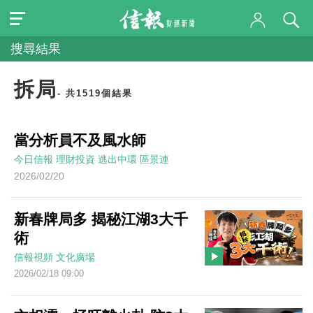
搜尋結果
拆局
- 共1519個結果
當分析員不及風水師
今日信報
理財投資
逃出中環
區景連
2026/02/20
新春牌局多 揭秘江湖3大千
術
信報視頻
文化廣場
2026/02/18 09:00