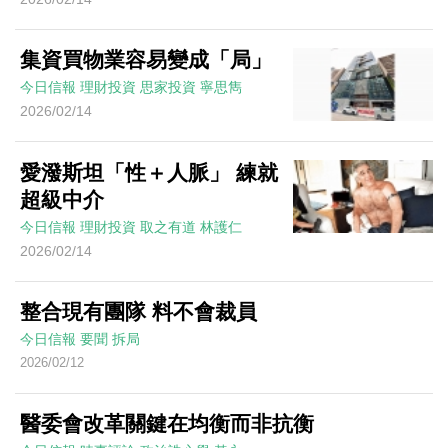
集資買物業容易變成「局」
今日信報
理財投資
思家投資
寧思雋
2026/02/14
愛潑斯坦「性＋人脈」 練就
超級中介
今日信報
理財投資
取之有道
林護仁
2026/02/14
整合現有團隊 料不會裁員
今日信報
要聞
拆局
2026/02/12
醫委會改革關鍵在均衡而非抗衡