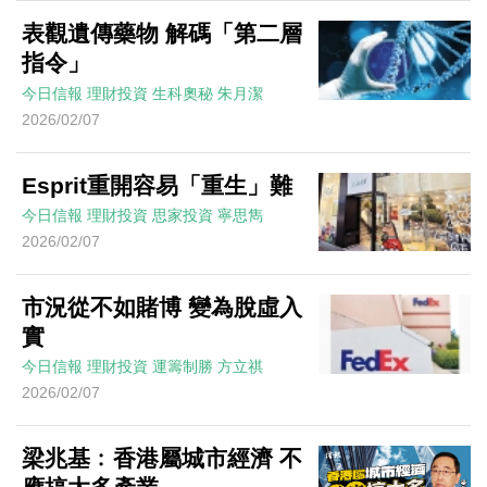
表觀遺傳藥物 解碼「第二層
指令」
今日信報
理財投資
生科奧秘
朱月潔
2026/02/07
Esprit重開容易「重生」難
今日信報
理財投資
思家投資
寧思雋
2026/02/07
市況從不如賭博 變為脫虛入
實
今日信報
理財投資
運籌制勝
方立祺
2026/02/07
梁兆基﹕香港屬城市經濟 不