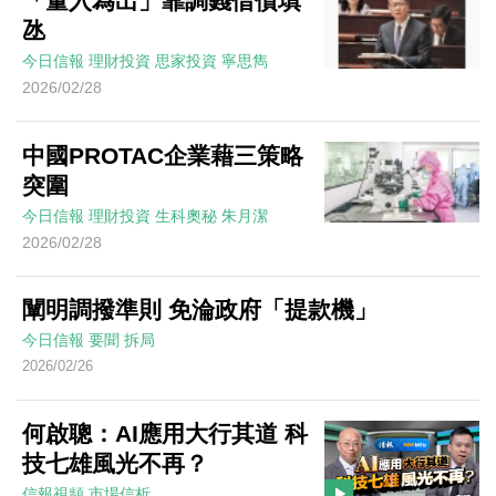
「量入為出」靠調錢借債填
氹
今日信報
理財投資
思家投資
寧思雋
2026/02/28
中國PROTAC企業藉三策略
突圍
今日信報
理財投資
生科奧秘
朱月潔
2026/02/28
闡明調撥準則 免淪政府「提款機」
今日信報
要聞
拆局
2026/02/26
何啟聰：AI應用大行其道 科
技七雄風光不再？
信報視頻
市場信析