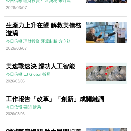
今日信報
理財投資
生科奧秘
朱月潔
2026/03/07
生產力上升在望 解救美債務
漩渦
今日信報
理財投資
運籌制勝
方立祺
2026/03/07
美速戰速決 歸功人工智能
今日信報
EJ Global
拆局
2026/03/06
工作報告「改革」「創新」成關鍵詞
今日信報
要聞
拆局
2026/03/06