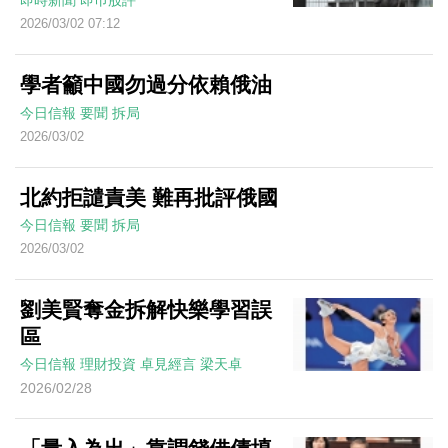
即時新聞
即巿股評
2026/03/02 07:12
學者籲中國勿過分依賴俄油
今日信報
要聞
拆局
2026/03/02
北約拒譴責美 難再批評俄國
今日信報
要聞
拆局
2026/03/02
劉美賢奪金拆解快樂學習誤
區
今日信報
理財投資
卓見經言
梁天卓
2026/02/28