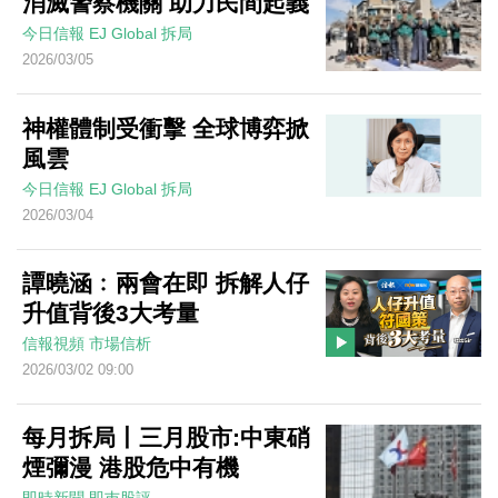
消滅警察機關 助力民間起義
今日信報
EJ Global
拆局
2026/03/05
神權體制受衝擊 全球博弈掀
風雲
今日信報
EJ Global
拆局
2026/03/04
譚曉涵﹕兩會在即 拆解人仔
升值背後3大考量
信報視頻
市場信析
2026/03/02 09:00
每月拆局丨三月股市:中東硝
煙彌漫 港股危中有機