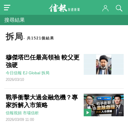
搜尋結果
拆局
- 共1521個結果
穆傑塔巴任最高領袖 較父更
強硬
今日信報
EJ Global
拆局
2026/03/10
戰爭衝擊大過金融危機？專
家拆解入市策略
信報視頻
市場信析
2026/03/09 11:00