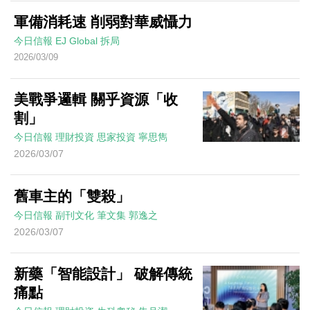
軍備消耗速 削弱對華威懾力
今日信報
EJ Global
拆局
2026/03/09
美戰爭邏輯 關乎資源「收
割」
今日信報
理財投資
思家投資
寧思雋
2026/03/07
舊車主的「雙殺」
今日信報
副刊文化
筆文集
郭逸之
2026/03/07
新藥「智能設計」 破解傳統
痛點