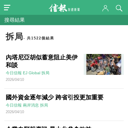
搜尋結果
拆局
- 共1522個結果
內塔尼亞胡似蓄意阻止美伊
和談
今日信報
EJ Global
拆局
2026/04/10
國外資金逐年減少 跨省引投更加重要
今日信報
兩岸消息
拆局
2026/04/10