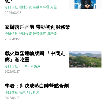
想?
今日信報
理財投資
金融百事通
周靈
2026/03/28
家辦落戶香港 帶動初創服務業
今日信報
理財投資
經管錦言
陳慧鈴
2026/03/28
戰火重塑運輸版圖 「中間走
廊」漸吃重
今日信報
EJ Global
拆局
2026/03/27
學者：判決成藍白陣營黏合劑
今日信報
兩岸消息
拆局
2026/03/27