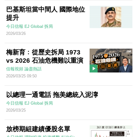
巴基斯坦當中間人 國際地位
提升
今日信報
EJ Global
拆局
2026/03/26
梅新育﹕從歷史拆局 1973
vs 2026 石油危機難以重演
信報視頻
論盡熱話
2026/03/25 09:50
以總理一通電話 拖美總統入泥濘
今日信報
EJ Global
拆局
2026/03/25
放榜期組建績優股名單