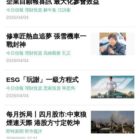
企業自願報喜訊 最大化參會效益
今日信報
理財投資
解牛集
汪詩蘅
2026/04/04
修車匠熱血追夢 張雪機車一
戰封神
今日信報
理財投資
高維觀察
孔正
2026/04/04
ESG「玩謝」一級方程式
今日信報
理財投資
思家投資
寧思雋
2026/04/04
每月拆局丨四月股市:中東狼
煙連天際 港股方寸定乾坤
即時新聞
即巿股評
2026/04/01 07:37