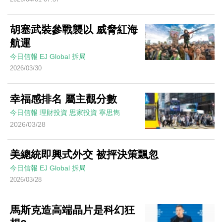
胡塞武裝參戰襲以 威脅紅海
航運
今日信報
EJ Global
拆局
2026/03/30
幸福感排名 屬主觀分數
今日信報
理財投資
思家投資
寧思雋
2026/03/28
美總統即興式外交 被抨決策飄忽
今日信報
EJ Global
拆局
2026/03/28
馬斯克造高端晶片是科幻狂