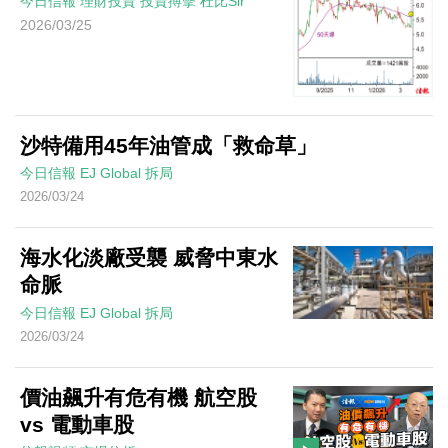
今日信報
理財投資
投資搏擊
杜比Sir
2026/03/25
沙特備用45年油管成「救命草」
今日信報
EJ Global
拆局
2026/03/24
海水化淡廠受襲 威脅中東水
命脈
今日信報
EJ Global
拆局
2026/03/24
價油飆升有危有機 航空股
vs 電動車股