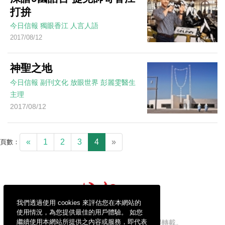
打拚
今日信報
獨眼香江
人言人語
2017/08/12
神聖之地
今日信報
副刊文化
放眼世界
彭麗雯醫生
主理
2017/08/12
«
1
2
3
4
»
頁數：
我們透過使用 cookies 來評估您在本網站的
使用情況，為您提供最佳的用戶體驗。 如您
繼續使用本網站所提供之內容或服務，即代表
信報財經新聞有限公司版權所有，不得轉載。