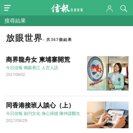
搜尋結果
放眼世界
- 共367個結果
商界龍舟女 柬埔寨開荒
今日信報
獨眼香江
人言人語
2017/09/02
同香港接班人談心（上）
今日信報
副刊文化
身心掃描
陳仲謀醫生
2017/08/29