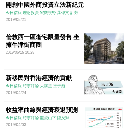
開創中國外商投資立法新紀元
今日信報
理財投資
宏觀視野
葉偉文 計芳
2019/05/21
倫敦西一區奢宅限量發售 坐
擁牛津街商圈
2019/05/15 10:29
新移民對香港經濟的貢獻
今日信報
時事評論
大講堂
王于漸
2019/04/24
收益率曲線與經濟衰退預測
今日信報
時事評論
龍虎山下
陸炎輝
2019/04/03