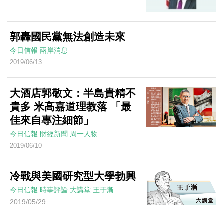
郭轟國民黨無法創造未來
今日信報
兩岸消息
2019/06/13
大酒店郭敬文：半島貴精不
貴多 米高嘉道理教落 「最
佳來自專注細節」
今日信報
財經新聞
周一人物
2019/06/10
冷戰與美國研究型大學勃興
今日信報
時事評論
大講堂
王于漸
2019/05/29