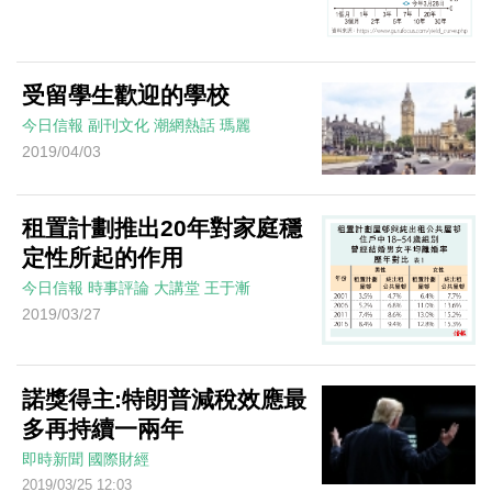
受留學生歡迎的學校
今日信報
副刊文化
潮網熱話
瑪麗
2019/04/03
租置計劃推出20年對家庭穩
定性所起的作用
今日信報
時事評論
大講堂
王于漸
2019/03/27
諾獎得主:特朗普減稅效應最
多再持續一兩年
即時新聞
國際財經
2019/03/25 12:03