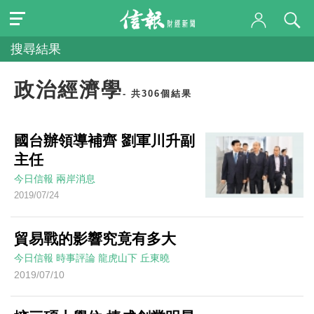
搜尋結果
政治經濟學
- 共306個結果
國台辦領導補齊 劉軍川升副
主任
今日信報
兩岸消息
2019/07/24
貿易戰的影響究竟有多大
今日信報
時事評論
龍虎山下
丘東曉
2019/07/10