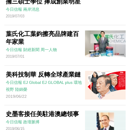
擁三碩士學位 捧成創業明星
今日信報
兩岸消息
2019/07/03
葉氏化工葉鈞擦亮品牌建百
年家業
今日信報
財經新聞
周一人物
2019/07/01
美科技制華 反轉全球產業鏈
今日信報
EJ Global
EJ GLOBAL plus 環地
視野
陸錦榮
2019/06/22
史墨客接任美駐港澳總領事
今日信報
政壇脈搏
2019/06/15