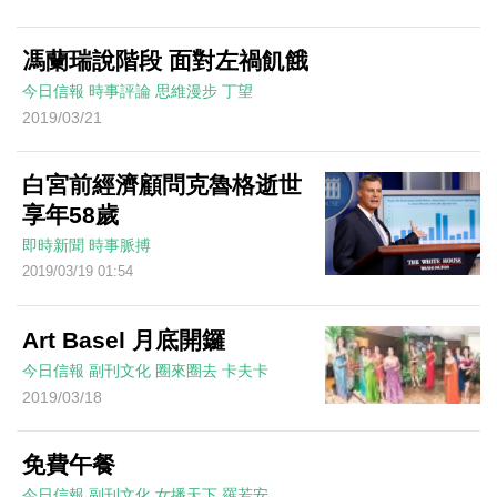
馮蘭瑞說階段 面對左禍飢餓
今日信報
時事評論
思維漫步
丁望
2019/03/21
白宮前經濟顧問克魯格逝世
享年58歲
即時新聞
時事脈搏
2019/03/19 01:54
Art Basel 月底開鑼
今日信報
副刊文化
圈來圈去
卡夫卡
2019/03/18
免費午餐
今日信報
副刊文化
女播天下
羅若安