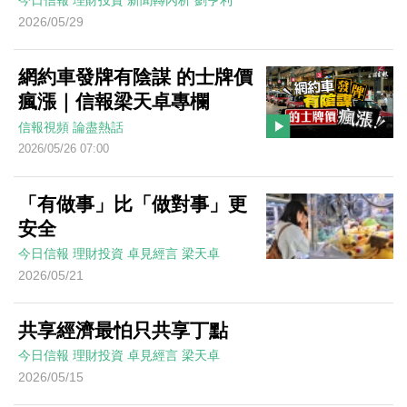
今日信報
理財投資
新聞轉內析
劉亨利
2026/05/29
網約車發牌有陰謀 的士牌價
瘋漲｜信報梁天卓專欄
信報視頻
論盡熱話
2026/05/26 07:00
「有做事」比「做對事」更
安全
今日信報
理財投資
卓見經言
梁天卓
2026/05/21
共享經濟最怕只共享丁點
今日信報
理財投資
卓見經言
梁天卓
2026/05/15