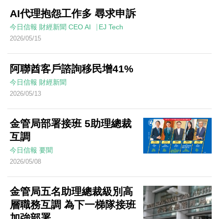
AI代理抱怨工作多 尋求申訴
今日信報
財經新聞
CEO AI⎹ EJ Tech
2026/05/15
阿聯酋客戶諮詢移民增41%
今日信報
財經新聞
2026/05/13
金管局部署接班 5助理總裁
互調
今日信報
要聞
2026/05/08
金管局五名助理總裁級別高
層職務互調 為下一梯隊接班
加強部署