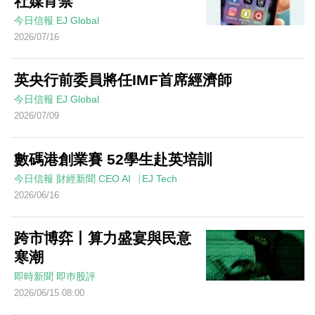
社媒宵禁
今日信報
EJ Global
2026/07/16
英央行前委員將任IMF首席經濟師
今日信報
EJ Global
2026/07/09
數碼港創業賽 52學生赴英培訓
今日信報
財經新聞
CEO AI⎹ EJ Tech
2026/06/16
跨市博弈丨算力盛宴與民意
寒潮
即時新聞
即巿股評
2026/06/15 08:00