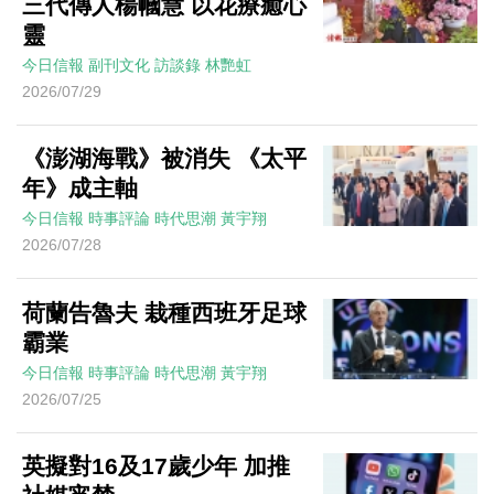
三代傳人楊幗慧 以花療癒心
靈
今日信報
副刊文化
訪談錄
林艷虹
2026/07/29
《澎湖海戰》被消失 《太平
年》成主軸
今日信報
時事評論
時代思潮
黃宇翔
2026/07/28
荷蘭告魯夫 栽種西班牙足球
霸業
今日信報
時事評論
時代思潮
黃宇翔
2026/07/25
英擬對16及17歲少年 加推