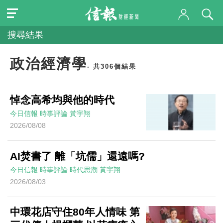
搜尋結果
政治經濟學
- 共306個結果
悼念高希均與他的時代
今日信報
時事評論
黃宇翔
2026/08/08
AI焚書了 離「坑儒」還遠嗎?
今日信報
時事評論
時代思潮
黃宇翔
2026/08/03
中環花店守住80年人情味 第