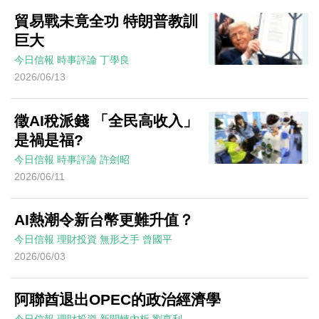
貿易戰未竟全功 特朗普教訓
巨大
今日信報
時事評論
丁學良
2026/06/13
徵AI稅派錢 「全民高收入」
是禍是福?
今日信報
時事評論
許劍昭
2026/06/11
AI熱潮令新台幣更難升值？
今日信報
理財投資
無形之手
曾國平
2026/06/03
阿聯酋退出OPEC的政治經濟學