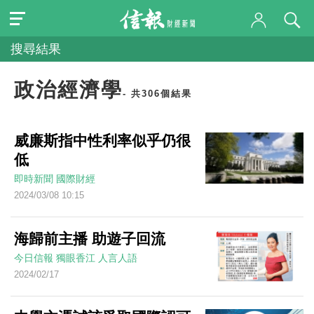
搜尋結果
政治經濟學
- 共306個結果
威廉斯指中性利率似乎仍很
低
即時新聞
國際財經
2024/03/08 10:15
海歸前主播 助遊子回流
今日信報
獨眼香江
人言人語
2024/02/17