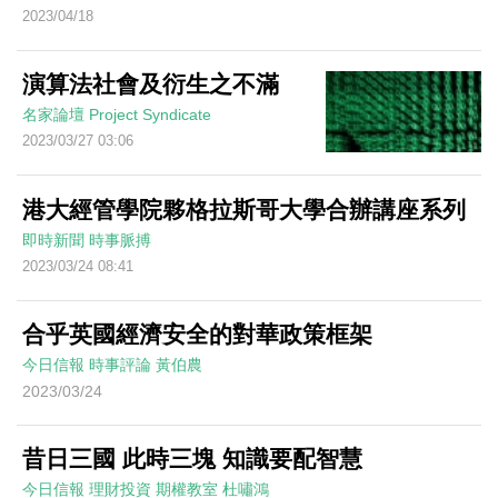
2023/04/18
演算法社會及衍生之不滿
名家論壇
Project Syndicate
2023/03/27 03:06
港大經管學院夥格拉斯哥大學合辦講座系列
即時新聞
時事脈搏
2023/03/24 08:41
合乎英國經濟安全的對華政策框架
今日信報
時事評論
黃伯農
2023/03/24
昔日三國 此時三塊 知識要配智慧
今日信報
理財投資
期權教室
杜嘯鴻