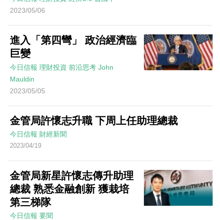
2023/05/06
進入「第四彎」 政治經濟臨
巨變
今日信報
理財投資
前沿思考
John
Mauldin
2023/05/05
金管局許懷志升職 下周上任助理總裁
今日信報
財經新聞
2023/04/19
金管局新星許懷志傳升助理
總裁 熟悉金融創新 獲栽培
第三梯隊
今日信報
要聞