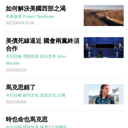
如何解決美國西部之渴
名家論壇
Project Syndicate
2023/06/09 02:00
美債死線逼近 國會兩黨終須
合作
今日信報
理財投資
前沿思考
John
Mauldin
2023/05/19
馬克思錯了
今日信報
副刊文化
忽然文化
占飛
2023/05/08
時也命也馬克思
今日信報
理財投資
經濟3.0
曾國平