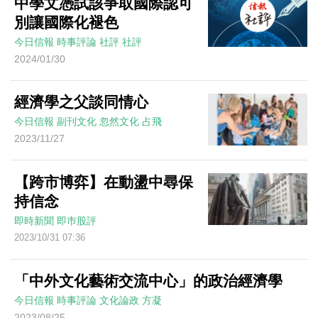
中學文憑試該爭取國際認可
別讓國際化褪色
今日信報
時事評論
社評
社評
2024/01/30
經濟學之父談同情心
今日信報
副刊文化
忽然文化
占飛
2023/11/27
【跨市博弈】在動盪中尋保
持信念
即時新聞
即巿股評
2023/10/31 07:36
「中外文化藝術交流中心」的政治經濟學
今日信報
時事評論
文化論政
方凝
2023/08/25