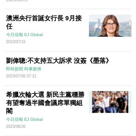
澳洲央行首誕女行長 9月接
任
今日信報
EJ Global
2023/07/15
劉偉聰:不支持五大訴求 沒簽《墨落》
即時新聞
時事脈搏
2023/07/06 07:21
希臘次輪大選 新民主黨穩勝
有望奪過半國會議席單獨組
閣
今日信報
EJ Global
2023/06/26