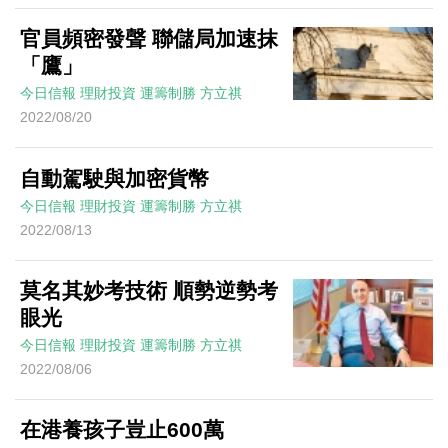
官員頻密發聲 聯儲局加速抹
「鷹」
今日信報
理財投資
運籌制勝
方立祺
2022/08/20
自動駕駛與加密貨幣
今日信報
理財投資
運籌制勝
方立祺
2022/08/13
莫名其妙考技術 順勢逆勢考
眼光
今日信報
理財投資
運籌制勝
方立祺
2022/08/06
在港養孩子豈止600萬