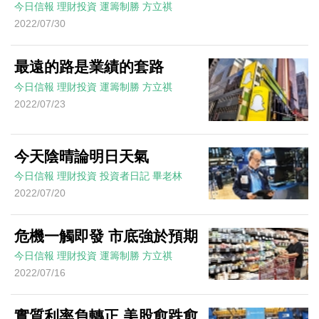
今日信報
理財投資
運籌制勝
方立祺
2022/07/30
最遠的路是業績的套路
今日信報
理財投資
運籌制勝
方立祺
2022/07/23
今天陰晴論明日天氣
今日信報
理財投資
投資者日記
畢老林
2022/07/20
危機一觸即發 市底強於預期
今日信報
理財投資
運籌制勝
方立祺
2022/07/16
實質利率負轉正 美股愈跌愈