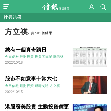
搜尋結果
方立祺
- 共501個結果
總有一個真奇蹟日
今日信報
理財投資
投資者日記
畢老林
2022/10/18
股市不如意事十常六七
今日信報
理財投資
運籌制勝
方立祺
2022/10/15
港股廢美股貴 主動投資價更