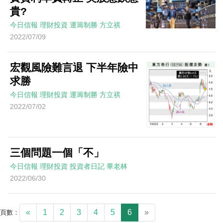
貴?
今日信報
理財投資
運籌制勝
方立祺
2022/07/09
宏觀風險難言退 下半年險中
求勝
今日信報
理財投資
運籌制勝
方立祺
2022/07/02
三個問題一個「不」
今日信報
理財投資
投資者日記
畢老林
2022/06/30
«
1
2
3
4
5
6
»
頁數：