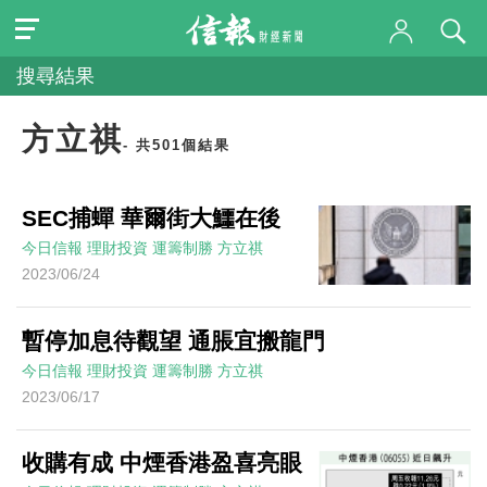
搜尋結果
方立祺
- 共501個結果
SEC捕蟬 華爾街大鱷在後
今日信報
理財投資
運籌制勝
方立祺
2023/06/24
暫停加息待觀望 通脹宜搬龍門
今日信報
理財投資
運籌制勝
方立祺
2023/06/17
收購有成 中煙香港盈喜亮眼