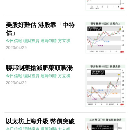
美股好難估 港股靠「中特
估」
今日信報
理財投資
運籌制勝
方立祺
2023/04/29
聯邦制藥搶減肥藥頭啖湯
今日信報
理財投資
運籌制勝
方立祺
2023/04/22
以太坊上海升級 幣價突破
今日信報
理財投資
運籌制勝
方立祺