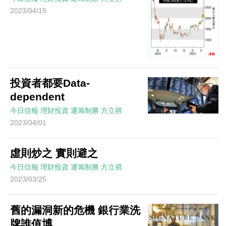
2023/04/15
投資者都要Data-
dependent
今日信報
理財投資
運籌制勝
方立祺
2023/04/01
虛則炒之 實則避之
今日信報
理財投資
運籌制勝
方立祺
2023/03/25
舊的漏洞新的危機 銀行業洗
牌誰值博