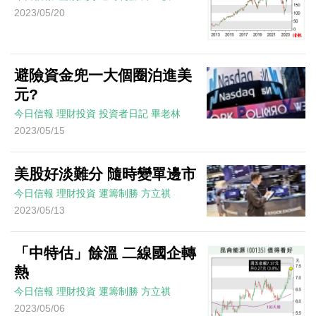
2023/05/20
避險資金兜一大個圈泊進美
元?
今日信報
理財投資
投資者日記
畢老林
2023/05/15
美股好淡難分 隨時變單邊市
今日信報
理財投資
運籌制勝
方立祺
2023/05/13
「中特估」餘溫 二線國企轉
熱
今日信報
理財投資
運籌制勝
方立祺
2023/05/06