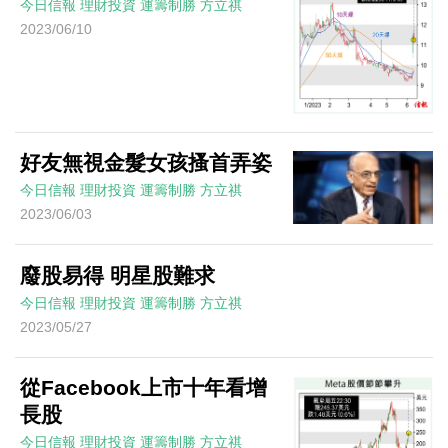
今日信報
理財投資
運籌制勝
方立祺
2023/06/10
好友無視金髮女孩搔首弄姿
今日信報
理財投資
運籌制勝
方立祺
2023/06/03
廢股易得 明星股難求
今日信報
理財投資
運籌制勝
方立祺
2023/05/27
從Facebook上市十年看增
長股
今日信報
理財投資
運籌制勝
方立祺