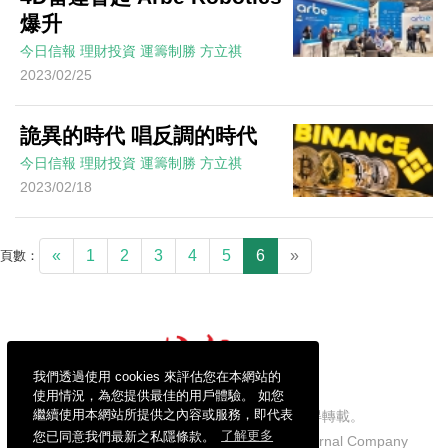
爆升
今日信報
理財投資
運籌制勝
方立祺
2023/02/25
詭異的時代 唱反調的時代
今日信報
理財投資
運籌制勝
方立祺
2023/02/18
«
1
2
3
4
5
6
»
頁數：
我們透過使用 cookies 來評估您在本網站的
使用情況，為您提供最佳的用戶體驗。 如您
繼續使用本網站所提供之內容或服務，即代表
信報財經新聞有限公司版權所有，不得轉載。
您已同意我們最新之私隱條款。
了解更多
Copyright © 2026 Hong Kong Economic Journal Company