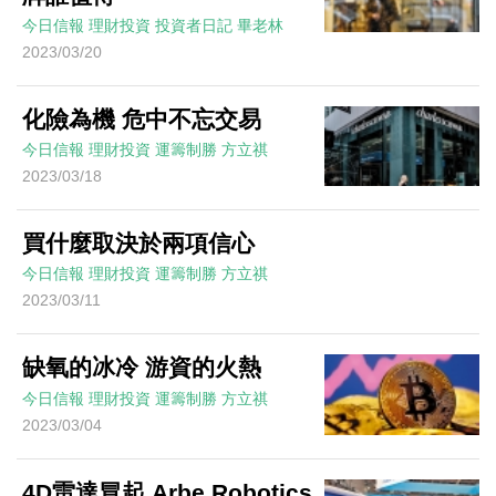
今日信報
理財投資
投資者日記
畢老林
2023/03/20
化險為機 危中不忘交易
今日信報
理財投資
運籌制勝
方立祺
2023/03/18
買什麼取決於兩項信心
今日信報
理財投資
運籌制勝
方立祺
2023/03/11
缺氧的冰冷 游資的火熱
今日信報
理財投資
運籌制勝
方立祺
2023/03/04
4D雷達冒起 Arbe Robotics