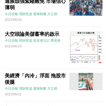
通脹頑強緊縮難免 市場信心
薄弱
今日信報
理財投資
運籌制勝
方立祺
2022/06/18
大空頭論美儲蓄率的啟示
今日信報
理財投資
投資者日記
畢老林
2022/06/15
美經濟「內冷」浮面 拖股市
後腿
今日信報
理財投資
運籌制勝
方立祺
2022/06/11