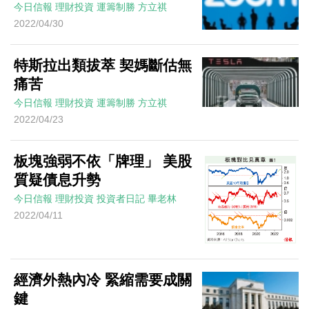
今日信報
理財投資
運籌制勝
方立祺
2022/04/30
特斯拉出類拔萃 契媽斷估無
痛苦
今日信報
理財投資
運籌制勝
方立祺
2022/04/23
板塊強弱不依「牌理」 美股
質疑債息升勢
今日信報
理財投資
投資者日記
畢老林
2022/04/11
經濟外熱內冷 緊縮需要成關
鍵