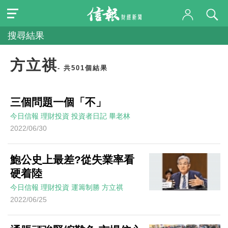
搜尋結果
方立祺
- 共501個結果
三個問題一個「不」
今日信報
理財投資
投資者日記
畢老林
2022/06/30
鮑公史上最差?從失業率看
硬着陸
今日信報
理財投資
運籌制勝
方立祺
2022/06/25