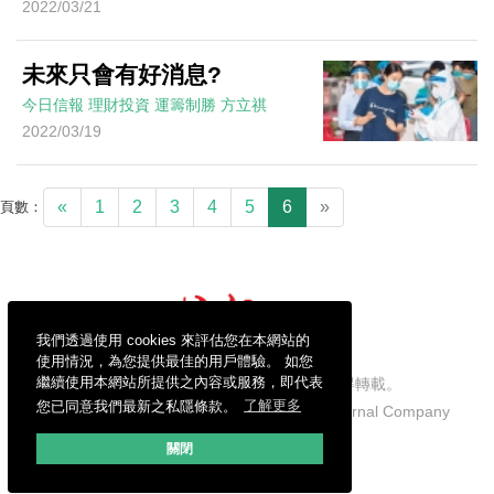
2022/03/21
未來只會有好消息?
今日信報
理財投資
運籌制勝
方立祺
2022/03/19
«
1
2
3
4
5
6
»
頁數：
我們透過使用 cookies 來評估您在本網站的
使用情況，為您提供最佳的用戶體驗。 如您
繼續使用本網站所提供之內容或服務，即代表
信報財經新聞有限公司版權所有，不得轉載。
您已同意我們最新之私隱條款。
了解更多
Copyright © 2026 Hong Kong Economic Journal Company
Limited. All rights reserved.
關閉