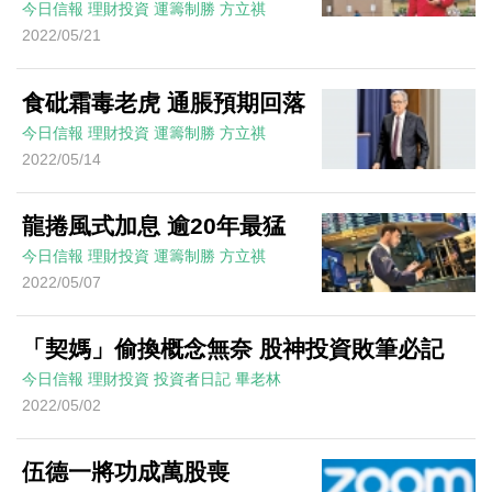
今日信報
理財投資
運籌制勝
方立祺
2022/05/21
食砒霜毒老虎 通脹預期回落
今日信報
理財投資
運籌制勝
方立祺
2022/05/14
龍捲風式加息 逾20年最猛
今日信報
理財投資
運籌制勝
方立祺
2022/05/07
「契媽」偷換概念無奈 股神投資敗筆必記
今日信報
理財投資
投資者日記
畢老林
2022/05/02
伍德一將功成萬股喪