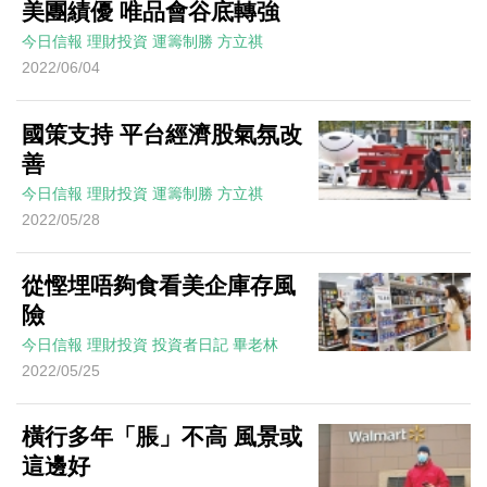
美團績優 唯品會谷底轉強
今日信報
理財投資
運籌制勝
方立祺
2022/06/04
國策支持 平台經濟股氣氛改
善
今日信報
理財投資
運籌制勝
方立祺
2022/05/28
從慳埋唔夠食看美企庫存風
險
今日信報
理財投資
投資者日記
畢老林
2022/05/25
橫行多年「脹」不高 風景或
這邊好