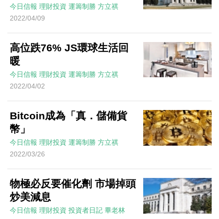
今日信報
理財投資
運籌制勝
方立祺
2022/04/09
高位跌76% JS環球生活回
暖
今日信報
理財投資
運籌制勝
方立祺
2022/04/02
Bitcoin成為「真．儲備貨
幣」
今日信報
理財投資
運籌制勝
方立祺
2022/03/26
物極必反要催化劑 市場掉頭
炒美減息
今日信報
理財投資
投資者日記
畢老林