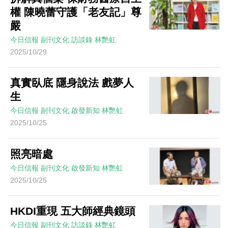
權 陳曉蕾守護「老友記」尊
嚴
今日信報
副刊文化
訪談錄
林艷虹
2025/10/29
真實臥底 隱身說法 戲夢人
生
今日信報
副刊文化
啟發新知
林艷虹
2025/10/25
照亮暗處
今日信報
副刊文化
啟發新知
林艷虹
2025/10/25
HKDI重現 五大師經典鏡頭
今日信報
副刊文化
訪談錄
林艷虹