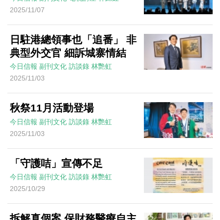
2025/11/07
日駐港總領事也「追番」 非
典型外交官 細訴城寨情結
今日信報
副刊文化
訪談錄
林艷虹
2025/11/03
秋祭11月活動登場
今日信報
副刊文化
訪談錄
林艷虹
2025/11/03
「守護咭」宣傳不足
今日信報
副刊文化
訪談錄
林艷虹
2025/10/29
拆解真個案 保財務醫療自主