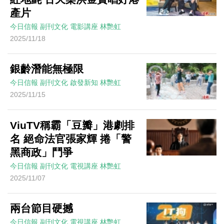
產片
今日信報
副刊文化
電影講座
林艷虹
2025/11/18
銀齡潛能無極限
今日信報
副刊文化
啟發新知
林艷虹
2025/11/15
ViuTV稱霸「豆瓣」港劇排
名 絕命法官張家輝 捲「警
黑商政」鬥爭
今日信報
副刊文化
電視講座
林艷虹
2025/11/07
兩台節目硬撼
今日信報
副刊文化
電視講座
林艷虹