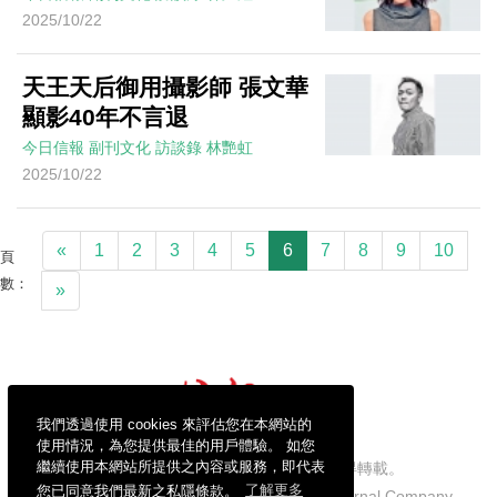
2025/10/22
天王天后御用攝影師 張文華
顯影40年不言退
今日信報
副刊文化
訪談錄
林艷虹
2025/10/22
«
1
2
3
4
5
6
7
8
9
10
頁
數：
»
我們透過使用 cookies 來評估您在本網站的
使用情況，為您提供最佳的用戶體驗。 如您
繼續使用本網站所提供之內容或服務，即代表
信報財經新聞有限公司版權所有，不得轉載。
您已同意我們最新之私隱條款。
了解更多
Copyright © 2026 Hong Kong Economic Journal Company