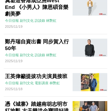
冀塑造香港成亞洲West
End 《小男人》陳恩碩音樂
劇美夢
今日信報
副刊文化
訪談錄
林艷虹
2025/11/19
鄭丹瑞自資出書 同步賀入行
50年
今日信報
副刊文化
訪談錄
林艷虹
2025/11/19
王英偉籲提拔功夫演員接班
今日信報
副刊文化
電影講座
林艷虹
2025/11/18
憑《城寨》踏越南胡志明市
紅地氈 古天樂洪金寶唱好港