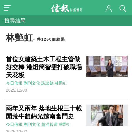
搜尋結果
林艷虹
- 共1260個結果
首位女建築土木工程主管做
好交棒 港燈簡智雯打破職場
天花板
今日信報
副刊文化
訪談錄
林艷虹
2025/12/08
兩年又兩年 落地生根三十載
開荒牛趙錦光越南奮鬥史
今日信報
副刊文化
越洋報道
林艷虹
2025/12/02