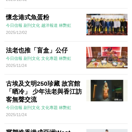
懷念港式魚蛋粉
今日信報
副刊文化
越洋報道
林艷虹
2025/12/02
法老也推「盲盒」公仔
今日信報
副刊文化
文化專題
林艷虹
2025/11/24
古埃及文明250珍藏 故宮館
「晒冷」 少年法老與香江訪
客無聲交流
今日信報
副刊文化
文化專題
林艷虹
2025/11/24