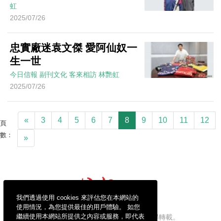
虹
2025/07/26
忠實廠迷袁文傑 愛阿仙奴一
生一世
今日信報
副刊文化
客來相訪
林艷虹
2025/07/26
«
3
4
5
6
7
8
9
10
11
12
頁
數：
»
我們透過使用 cookies 來評估您在本網站的
使用情況，為您提供最佳的用戶體驗。 如您
繼續使用本網站所提供之內容或服務，即代表
信報財經新聞有限公司版權所有，不得轉載。