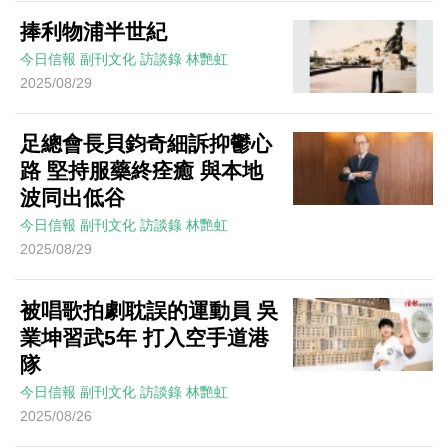
捧利物浦半世紀
今日信報
副刊文化
訪談錄
林艷虹
2025/08/29
足總會長貝鈞奇細訴抑鬱心
路 堅持服藥終痊癒 與本地
波同出低谷
今日信報
副刊文化
訪談錄
林艷虹
2025/08/29
被唱歌拍劇耽誤的運動員 吳
業坤習武5年 打入空手道港
隊
今日信報
副刊文化
訪談錄
林艷虹
2025/08/26