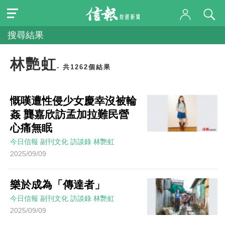
搜尋結果
林艷虹
- 共1262個結果
慨嘆遭性侵少女慶幸沒被輪
姦 龔嘉欣訪孟加拉難民營
心痛無眠
今日信報
副刊文化
訪談錄
林艷虹
2025/09/09
樂於成為「傳達者」
今日信報
副刊文化
訪談錄
林艷虹
2025/09/09