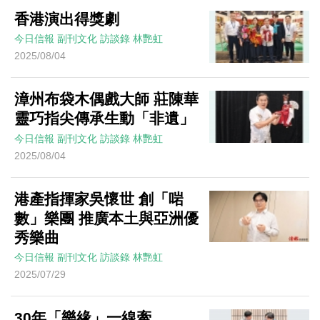
香港演出得獎劇
今日信報
副刊文化
訪談錄
林艷虹
2025/08/04
漳州布袋木偶戲大師 莊陳華
靈巧指尖傳承生動「非遺」
今日信報
副刊文化
訪談錄
林艷虹
2025/08/04
港產指揮家吳懷世 創「啱
數」樂團 推廣本土與亞洲優
秀樂曲
今日信報
副刊文化
訪談錄
林艷虹
2025/07/29
30年「樂緣」一線牽