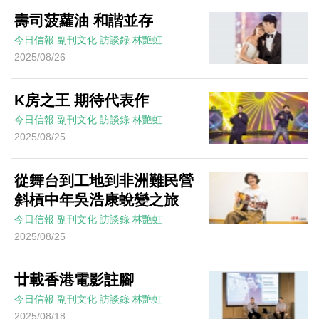
壽司菠蘿油 和諧並存
今日信報
副刊文化
訪談錄
林艷虹
2025/08/26
K房之王 期待代表作
今日信報
副刊文化
訪談錄
林艷虹
2025/08/25
從舞台到工地到非洲難民營
斜槓中年吳浩康蛻變之旅
今日信報
副刊文化
訪談錄
林艷虹
2025/08/25
廿載香港電影註腳
今日信報
副刊文化
訪談錄
林艷虹
2025/08/18