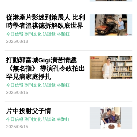
從港產片影迷到策展人 比利
時學者溫祺德拆解臥底世界
今日信報
副刊文化
訪談錄
林艷虹
2025/08/18
打動郭富城Gigi演苦情戲
《無名指》 導演孔令政拍出
罕見病家庭掙扎
今日信報
副刊文化
訪談錄
林艷虹
2025/08/15
片中投射父子情
今日信報
副刊文化
訪談錄
林艷虹
2025/08/15