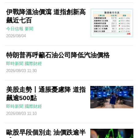
伊戰降溫油價瀉 道指創新高
飆近七百
今日信報
要聞
2026/08/04
特朗普再呼籲石油公司降低汽油價格
即時新聞
國際財經
2026/08/03 11:30
美股走勢丨通脹憂慮降 道指
飆逾500點
即時新聞
國際財經
2026/08/03 11:10
歐股早段個別走 油價跌逾半