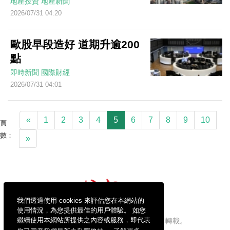
地產投資
地產新聞
2026/07/31 04:20
歐股早段造好 道期升逾200
點
即時新聞
國際財經
2026/07/31 04:01
«
1
2
3
4
5
6
7
8
9
10
頁
數：
»
我們透過使用 cookies 來評估您在本網站的
使用情況，為您提供最佳的用戶體驗。 如您
繼續使用本網站所提供之內容或服務，即代表
信報財經新聞有限公司版權所有，不得轉載。