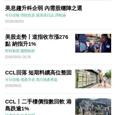
美息趨升科企弱 內需股穩陣之選
今日信報
理財投資
滬深港日誌
譚曉涵
2026/08/03
美股走勢丨道指收市漲276
點 納指升1%
即時新聞
國際財經
2026/08/01 04:38
CCL回落 短期料續高位整固
今日信報
地產市道
周六地產專題
2026/08/01
CCL丨二手樓價指數回軟 港
島跌逾1%