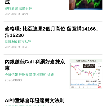
成
即時新聞
國際財經
2026/08/03 04:21
麥格理: 比亞迪見2個月高位 留意購14166、
沽15230
港股360
即巿點評
2026/08/03 01:45
內銀趁低Call 科網好倉揀京
東
今日信報
理財投資
期權戰術
徐達
2026/08/03
AI神童爆倉印證達爾文法則