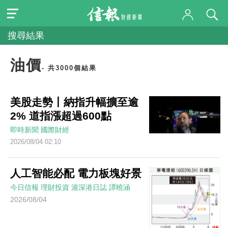
搜尋結果
油價
- 共3000個結果
美股走勢丨納指升幅擴至逾
2% 道指漲超過600點
即時新聞
國際財經
2026/08/04 02:10
人工智能必配 電力板塊好景
今日信報
理財投資
滬深港日誌
譚曉涵
2026/08/04