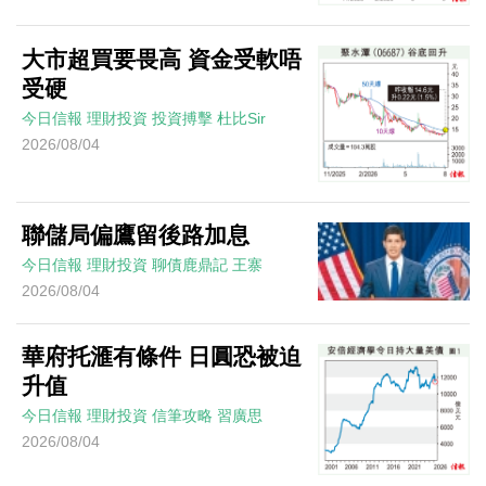
大市超買要畏高 資金受軟唔
受硬
今日信報
理財投資
投資搏擊
杜比Sir
2026/08/04
聯儲局偏鷹留後路加息
今日信報
理財投資
聊債鹿鼎記
王寨
2026/08/04
華府托滙有條件 日圓恐被迫
升值
今日信報
理財投資
信筆攻略
習廣思
2026/08/04