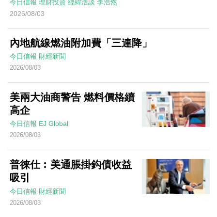
今日信報
理財投資
經緯浩談
李浩然
2026/08/03
內地航線燃油附加費「三連降」
今日信報
財經新聞
2026/08/03
美兩大油商警告 燃料價格續
高企
今日信報
EJ Global
2026/08/03
普徠仕︰美通脹掛鈎債收益
吸引
今日信報
財經新聞
2026/08/03