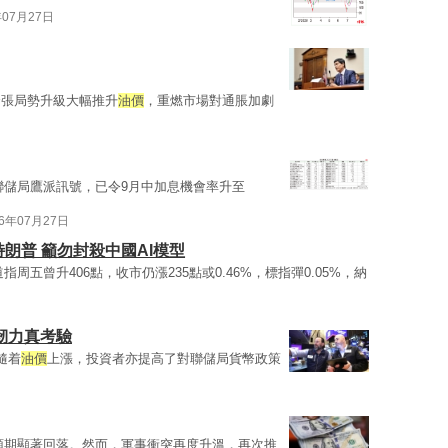
年07月27日
緊張局勢升級大幅推升
油價
，重燃市場對通脹加劇
聯儲局鷹派訊號，已令9月中加息機會率升至
26年07月27日
朗普 籲勿封殺中國AI模型
指周五曾升406點，收市仍漲235點或0.46%，標指彈0.05%，納
韌力真考驗
隨着
油價
上漲，投資者亦提高了對聯儲局貨幣政策
預期顯著回落。然而，軍事衝突再度升溫，再次推