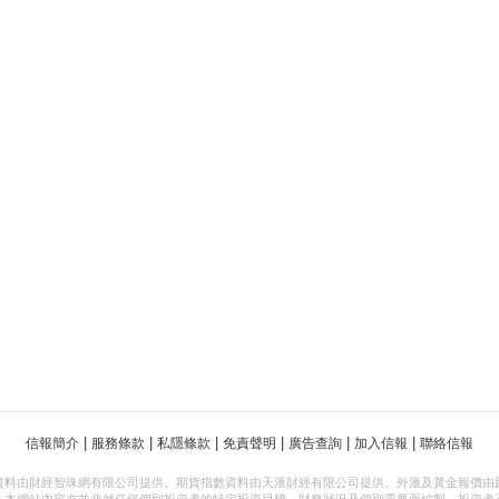
|
|
|
|
|
|
信報簡介
服務條款
私隱條款
免責聲明
廣告查詢
加入信報
聯絡信報
資料由財經智珠網有限公司提供。期貨指數資料由天滙財經有限公司提供。外滙及黃金報價由
，本網站內容亦並非就任何個別投資者的特定投資目標、財務狀況及個別需要而編製。投資者