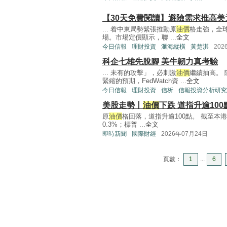
【30天免費閱讀】避險需求推高美元
... 着中東局勢緊張推動原
油價
格走強，全
場。市場定價顯示，聯 ...
全文
今日信報
理財投資
滙海縱橫
黃楚淇
202
科企七雄先脫腳 美牛韌力真考驗
... 未有的攻擊」，必刺激
油價
繼續抽高。 
緊縮的預期，FedWatch資 ...
全文
今日信報
理財投資
信析
信報投資分析研究
美股走勢丨
油價
下跌 道指升逾100
原
油價
格回落，道指升逾100點。 截至本港時
0.3%；標普 ...
全文
即時新聞
國際財經
2026年07月24日
頁數：
1
...
6