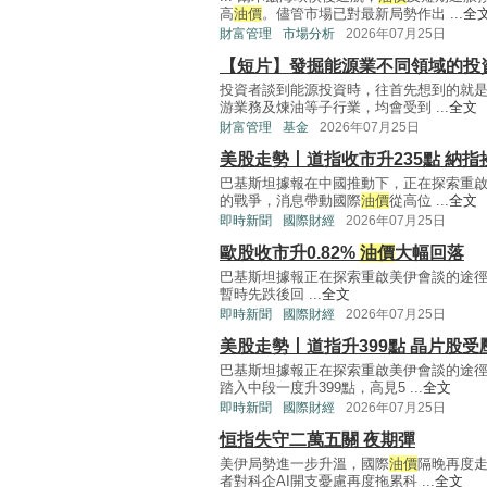
高
油價
。儘管市場已對最新局勢作出 ...
全
財富管理
市場分析
2026年07月25日
【短片】發掘能源業不同領域的投
投資者談到能源投資時，往首先想到的就
游業務及煉油等子行業，均會受到 ...
全文
財富管理
基金
2026年07月25日
美股走勢丨道指收市升235點 納指挫
巴基斯坦據報在中國推動下，正在探索重
的戰爭，消息帶動國際
油價
從高位 ...
全文
即時新聞
國際財經
2026年07月25日
歐股收市升0.82%
油價
大幅回落
巴基斯坦據報正在探索重啟美伊會談的途
暫時先跌後回 ...
全文
即時新聞
國際財經
2026年07月25日
美股走勢丨道指升399點 晶片股受
巴基斯坦據報正在探索重啟美伊會談的途
踏入中段一度升399點，高見5 ...
全文
即時新聞
國際財經
2026年07月25日
恒指失守二萬五關 夜期彈
美伊局勢進一步升溫，國際
油價
隔晚再度
者對科企AI開支憂慮再度拖累科 ...
全文