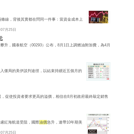
似兩條線，背後其實都在問同一件事：當資金成本上
年07月25日
元
攀升，國泰航空（00293）公布，8月1日上調燃油附加費，為4月
陷入僵局的美伊談判途徑，以結束持續近五個月的
緩，促使投資者要求更高的溢價，相信在8月初政府最終敲定銷售
憂慮紅海航道受阻，國際
油價
急升，連帶10年期美
年07月25日