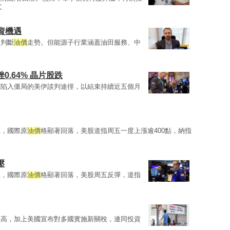
文
資機遇
是判斷
油價
走勢。但能源子行業涵蓋油田服務、中
0.64% 晶片股跌
啟陷入僵局的美伊談判途徑，以結束持續近五個月
徑，國際原
油價
格顯著回落，美股道指周五一度上漲逾400點，納指
壓
徑，國際原
油價
格顯著回落，美股周五反彈，道指
走高，加上美國宣布對多國實施新關稅，連同投資