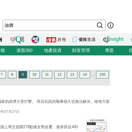
信報
港股360
地產投資
財富管理
專題
7
8
9
10
11
12
13
14
...
150
國家的經濟大受打擊。 而且此區的戰事很久也無法解決。南海方面
6年07月27日
指上周五低開278點後走勢反覆，最多跌近400