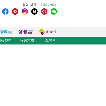
登入
註冊
|
訂閱 / 續訂
信報視頻
移民攻略
大灣區