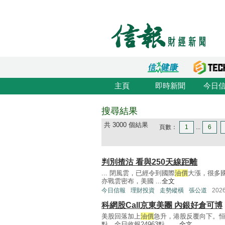
主頁
即時新聞
今日
搜尋結果
共 3000 個結果
頁數：
1
...
6
判別揸沽 看與250天線距離
... 閉風雲，已經令到國際
油價
大漲，很多
亦戰雲密布，美國 ...
全文
今日信報
理財投資
走勢縱橫
張公道
202
科網股Call京東美團 內銀好倉可博
美股回落加上
油價
急升，港股反覆向下。恒
點，全日收報24963點， ...
全文