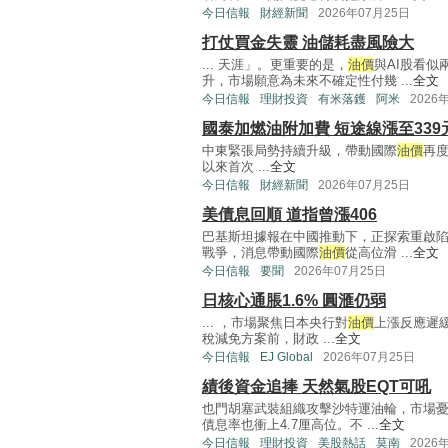
今日信報
財經新聞
2026年07月25日
打仗買金失靈 油儲耗盡風險大
... 天涯」。更重要的是，
油價
與AI股看
升，市場願意為未來不確定性付幾 ...
全文
今日信報
理財投資
有米落鑊
阿米
2026
國泰加燃油附加費 短途線漲至339
中東緊張局勢持續升級，帶動國際
油價
再度
以來首次 ...
全文
今日信報
財經新聞
2026年07月25日
美債息回順 道指曾漲406
巴基斯坦據報在中國推動下，正探索重啟
戰爭，消息帶動國際
油價
從高位滑 ...
全文
今日信報
要聞
2026年07月25日
日核心通脹1.6% 圓滙仍弱
... ，市場聚焦日本央行對
油價
上漲反應遲
稅減免方案前，財政 ...
全文
今日信報
EJ Global
2026年07月25日
績後資金追捧 天然氣股EQT可吼
也門胡塞武裝組織攻擊沙特運油輪，市場
債息率也衝上4.7厘高位。不 ...
全文
今日信報
理財投資
美股熱話
莫南
2026