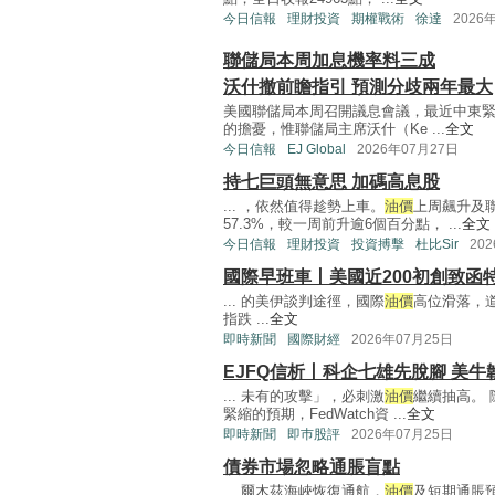
今日信報
理財投資
期權戰術
徐達
2026
聯儲局本周加息機率料三成
沃什撤前瞻指引 預測分歧兩年最大
美國聯儲局本周召開議息會議，最近中東
的擔憂，惟聯儲局主席沃什（Ke ...
全文
今日信報
EJ Global
2026年07月27日
持七巨頭無意思 加碼高息股
... ，依然值得趁勢上車。
油價
上周飆升及
57.3%，較一周前升逾6個百分點， ...
全文
今日信報
理財投資
投資搏擊
杜比Sir
20
國際早班車丨美國近200初創致函特
... 的美伊談判途徑，國際
油價
高位滑落，道
指跌 ...
全文
即時新聞
國際財經
2026年07月25日
EJFQ信析丨科企七雄先脫腳 美牛
... 未有的攻擊」，必刺激
油價
繼續抽高。 
緊縮的預期，FedWatch資 ...
全文
即時新聞
即巿股評
2026年07月25日
債券市場忽略通脹盲點
... 爾木茲海峽恢復通航，
油價
及短期通脹