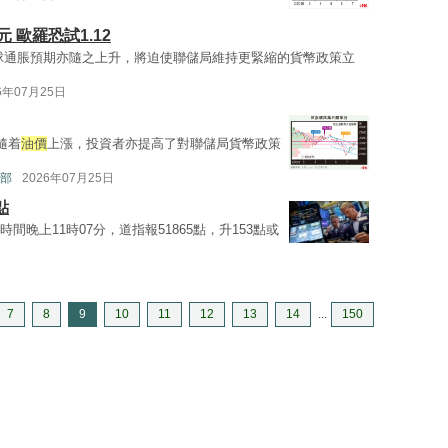
 歐羅恐試1.12
球通脹預期亦隨之上升，將迫使聯儲局維持更緊縮的貨幣政策立
6年07月25日
隨着
油價
上漲，投資者亦提高了對聯儲局貨幣政策
部
2026年07月25日
點
間晚上11時07分，道指報51865點，升153點或
7
8
9
10
11
12
13
14
...
150