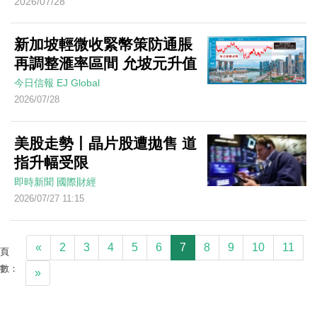
2026/07/28
新加坡輕微收緊幣策防通脹
再調整滙率區間 允坡元升值
今日信報
EJ Global
2026/07/28
美股走勢丨晶片股遭拋售 道
指升幅受限
即時新聞
國際財經
2026/07/27 11:15
«
2
3
4
5
6
7
8
9
10
11
頁
數：
»