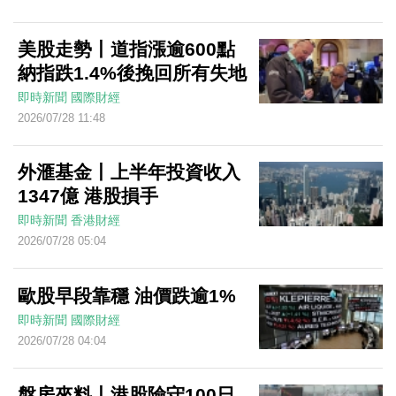
美股走勢丨道指漲逾600點
納指跌1.4%後挽回所有失地
即時新聞
國際財經
2026/07/28 11:48
外滙基金丨上半年投資收入
1347億 港股損手
即時新聞
香港財經
2026/07/28 05:04
歐股早段靠穩 油價跌逾1%
即時新聞
國際財經
2026/07/28 04:04
盤房來料丨港股險守100日