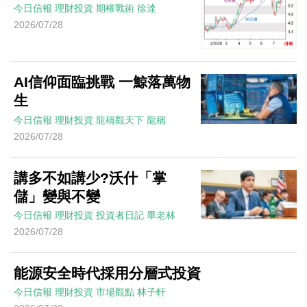
今日信報
理財投資
期權戰術
徐達
2026/07/28
AI信仰面臨挑戰 一鯨落萬物
生
今日信報
理財投資
龍稱觀天下
龍稱
2026/07/28
講多不如講少?沃什「掌
儲」變與不變
今日信報
理財投資
投資者日記
畢老林
2026/07/28
能源安全時代採用分層式投資
今日信報
理財投資
市場觀點
林子軒