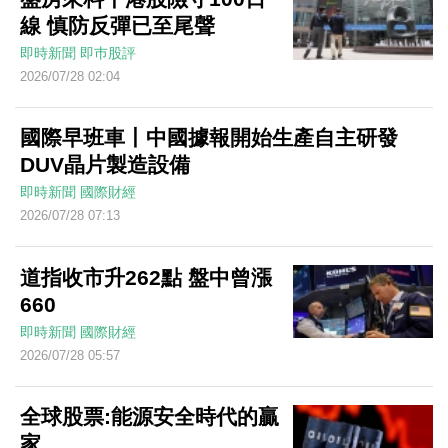
線 慎防反彈已至尾聲
即時新聞
即巿股評
2026/07/28 02:04
國際早班車丨中國據報開始生產自主研發
DUV晶片製造設備
即時新聞
國際財經
2026/07/28 07:13
道指收市升262點 盤中曾漲
660
即時新聞
國際財經
2026/07/28 05:57
全球股票:能源安全時代的贏
家