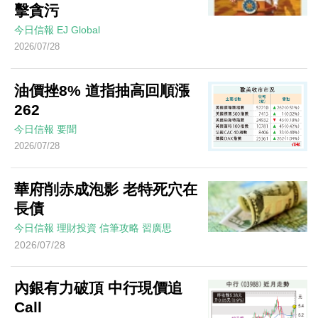
擊貪污
今日信報
EJ Global
2026/07/28
油價挫8% 道指抽高回順漲
262
今日信報
要聞
2026/07/28
華府削赤成泡影 老特死穴在
長債
今日信報
理財投資
信筆攻略
習廣思
2026/07/28
內銀有力破頂 中行現價追
Call