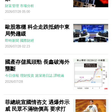
財富管理
市場分析
2026/07/28 05:00
歐股靠穩 科企走跌抵銷中東
局勢趨緩
即時新聞
國際財經
2026/07/28 02:23
國產存儲風頭勁 長鑫破海外
壟斷
今日信報
理財投資
滬深港日誌
譚曉涵
2026/07/28
菲總統宣國情咨文 遇爆炸示
威 民眾不滿物價高 要求打