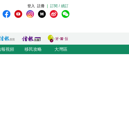
登入
註冊
|
訂閱 / 續訂
信報視頻
移民攻略
大灣區