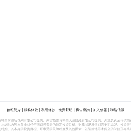
|
|
|
|
|
|
信報簡介
服務條款
私隱條款
免責聲明
廣告查詢
加入信報
聯絡信報
資料由財經智珠網有限公司提供。期貨指數資料由天滙財經有限公司提供。外滙及黃金報價由
，本網站內容亦並非就任何個別投資者的特定投資目標、財務狀況及個別需要而編製。投資者
的特點、其本身的投資目標、可承受的風險程度及其他因素，並適當地尋求獨立的財務及專業