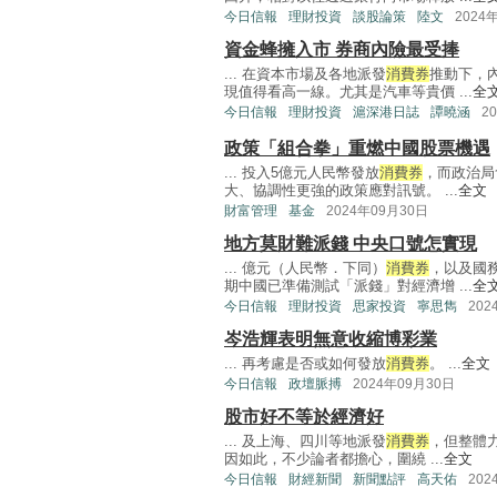
今日信報
理財投資
談股論策
陸文
2024
資金蜂擁入市 券商內險最受捧
... 在資本市場及各地派發
消費券
推動下，
現值得看高一線。尤其是汽車等貴價 ...
全
今日信報
理財投資
滬深港日誌
譚曉涵
2
政策「組合拳」重燃中國股票機遇
... 投入5億元人民幣發放
消費券
，而政治局
大、協調性更強的政策應對訊號。 ...
全文
財富管理
基金
2024年09月30日
地方莫財難派錢 中央口號怎實現
... 億元（人民幣．下同）
消費券
，以及國
期中國已準備測試「派錢」對經濟增 ...
全
今日信報
理財投資
思家投資
寧思雋
202
岑浩輝表明無意收縮博彩業
... 再考慮是否或如何發放
消費券
。 ...
全文
今日信報
政壇脈搏
2024年09月30日
股市好不等於經濟好
... 及上海、四川等地派發
消費券
，但整體
因如此，不少論者都擔心，圍繞 ...
全文
今日信報
財經新聞
新聞點評
高天佑
202