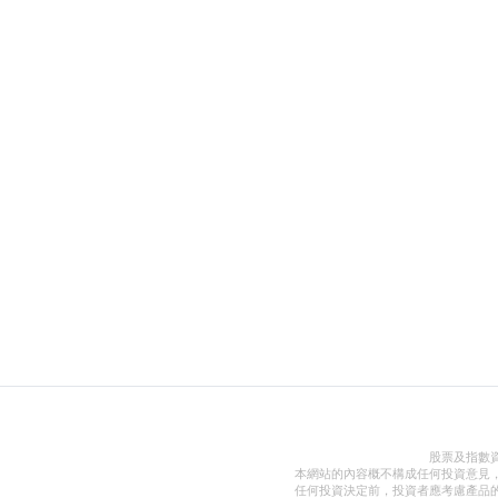
股票及指數
本網站的內容概不構成任何投資意見
任何投資決定前，投資者應考慮產品