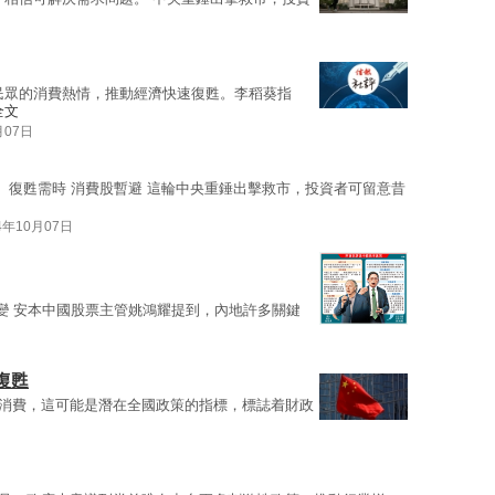
民眾的消費熱情，推動經濟快速復甦。李稻葵指
全文
月07日
。 復甦需時 消費股暫避 這輪中央重錘出擊救市，投資者可留意昔
4年10月07日
變 安本中國股票主管姚鴻耀提到，內地許多關鍵
復甦
消費，這可能是潛在全國政策的指標，標誌着財政