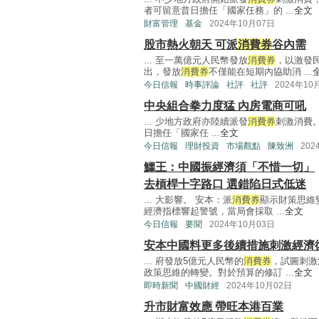
者可留意昔日擔任「國家任務」的 ...
全文
財富管理
基金
2024年10月07日
股市熱火朝天 可派
消費券
谷內需
... 至一萬億元人民幣發放
消費券
，以激發
出，發放
消費券
不僅能在短期內協助消 ...
今日信報
時事評論
社評
社評
2024年10
中央組合拳力度猛 內房電商可吼
... 少地方政府亦陸續派發
消費券
刺激消費
日擔任「國家任 ...
全文
今日信報
理財投資
市場觀點
陳致洲
202
鱷王：中國振經濟須「不惜一切」
去槓桿十字路口 選錯陷日式低迷
... 大影響。 安本：派
消費券
顯示財策思維
經濟指標響起警號，當局會採取 ...
全文
今日信報
要聞
2024年10月03日
安本中國料更多後續措施刺激經濟
... 府發放5億元人民幣的
消費券
，試圖刺激
政策思維的轉變。對於預算的修訂 ...
全文
即時新聞
中國財經
2024年10月02日
升市財富效應 帶旺本港百業