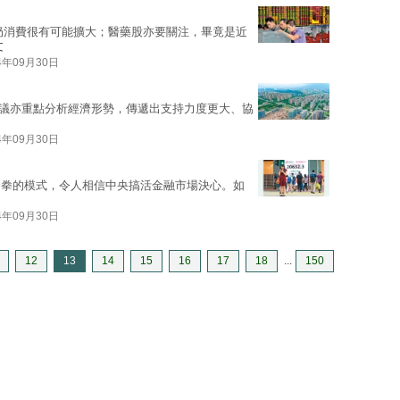
奶消費很有可能擴大；醫藥股亦要關注，畢竟是近
文
4年09月30日
議亦重點分析經濟形勢，傳遞出支持力度更大、協
4年09月30日
合拳的模式，令人相信中央搞活金融市場決心。如
4年09月30日
12
13
14
15
16
17
18
...
150