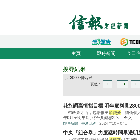
主頁
即時新聞
今日
搜尋結果
共 3000 個結果
頁數：
1
...
10
11
花旗調高恒指目標 明年底料見2800
... 幣政策方面，包括推出
消費券
、調低個
年9月至明年6月將合共減息225 ...
全文
即時新聞
香港財經
2024年10月07日
中央「組合拳」力度猛時間早透明
... 不少地方政府開始派發
消費券
刺激消費