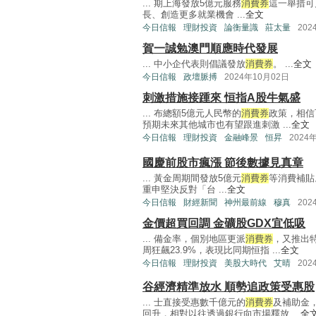
... 期上海發放5億元服務
消費券
這一舉措可
長、創造更多就業機會 ...
全文
今日信報
理財投資
論衡量識
莊太量
202
賀一誠勉澳門順應時代發展
... 中小企代表則倡議發放
消費券
。 ...
全文
今日信報
政壇脈搏
2024年10月02日
刺激措施接踵來 恒指A股牛氣盛
... 布總額5億元人民幣的
消費券
政策，相信
預期未來其他城市也有望跟進刺激 ...
全文
今日信報
理財投資
金融峰景
恒昇
2024
國慶前股市瘋漲 節後數據見真章
... 黃金周期間發放5億元
消費券
等消費補貼
重申堅決反對「台 ...
全文
今日信報
財經新聞
神州最前線
穆真
202
金價超買回調 金礦股GDX宜低吸
... 備金率，個別地區更派
消費券
，又推出
周狂飆23.9%，表現比同期恒指 ...
全文
今日信報
理財投資
美股大時代
艾晴
202
谷經濟精準放水 順勢追政策受惠股
... 士直接受惠數千億元的
消費券
及補助金
回升，相對以往透過銀行向市場釋放 ...
全