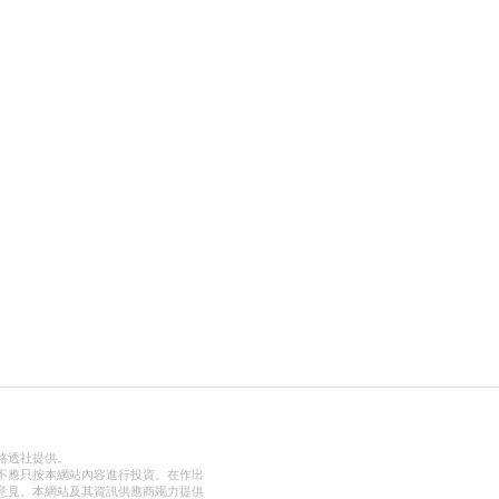
路透社提供。
不應只按本網站內容進行投資。在作出
意見。本網站及其資訊供應商竭力提供