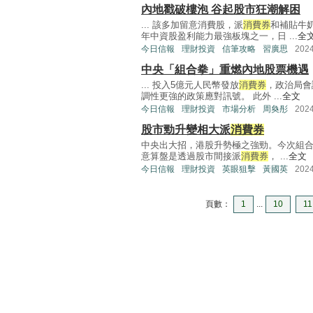
內地戳破樓泡 谷起股市狂潮解困
... 該多加留意消費股，派
消費券
和補貼牛
年中資股盈利能力最強板塊之一，日 ...
全
今日信報
理財投資
信筆攻略
習廣思
202
中央「組合拳」重燃內地股票機遇
... 投入5億元人民幣發放
消費券
，政治局會
調性更強的政策應對訊號。 此外 ...
全文
今日信報
理財投資
市場分析
周奐彤
202
股市勁升變相大派
消費券
中央出大招，港股升勢極之強勁。今次組
意算盤是透過股市間接派
消費券
， ...
全文
今日信報
理財投資
英眼狙擊
黃國英
202
頁數：
1
...
10
11