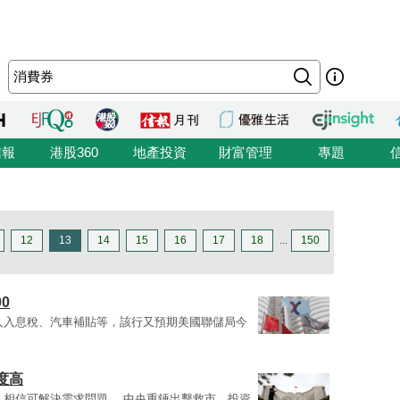
信報
港股360
地產投資
財富管理
專題
12
13
14
15
16
17
18
...
150
0
人入息稅、汽車補貼等，該行又預期美國聯儲局今
度高
，相信可解決需求問題。 中央重錘出擊救市，投資